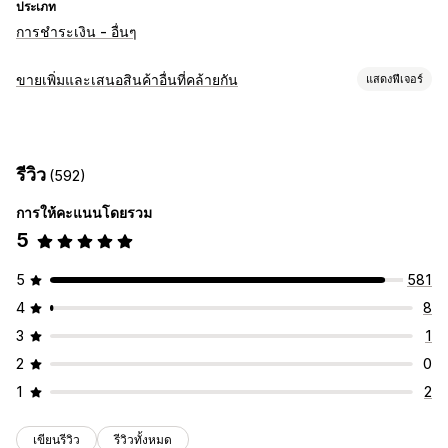
ประเภท
การชำระเงิน - อื่นๆ
ขายเพิ่มและเสนอสินค้าอื่นที่คล้ายกัน
แสดงฟีเจอร์
การปรับแต่ง
ขายเพิ่มขณะชำระเงิน
แถบการประกาศ
ขายเพิ่มในหน้าขอบคุณ
รีวิว
(592)
ส่วนเสริมในคลิกเดียว
ป๊อปอัพ
CSS ที่กำหนดเอง
HTML ที่กำหนดเอง
เครื่องมือแก้ไขแบบลากและวาง
หลายสกุลเงิน
การให้คะแนนโดยรวม
หลายภาษา
กฎที่กำหนดเอง
5
ข้อเสนอและการแนะนำ
5
581
ของขวัญฟรี
การจัดส่งฟรี
ส่วนเสริมสินค้า
คำแนะนำสินค้า
4
8
ซื้อเป็นชุดบ่อยๆ
ชุดรวม
ส่วนลดตามปริมาณ
3
1
การวิเคราะห์
2
0
อัตราการคลิกผ่าน
อัตราคอนเวอร์ชัน
ประสิทธิภาพช่องทาง
1
2
เขียนรีวิว
รีวิวทั้งหมด