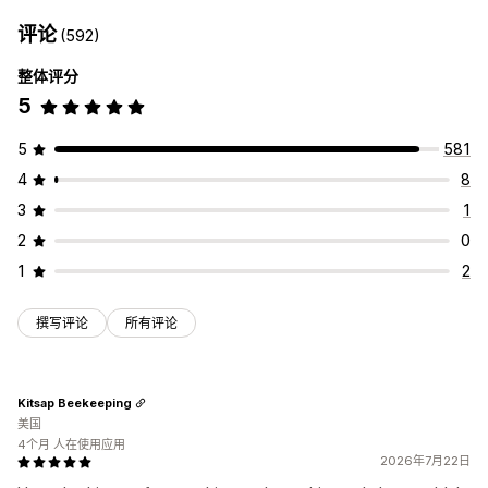
结账增销
公告栏
感谢页面增销
一键附加服务
弹出窗口
评论
(592)
自定义 CSS
自定义 HTML
拖放式编辑器
多币种
多语言
自定义规则
整体评分
5
优惠和建议
免费赠品
免运费
附加产品
产品推荐
组合购买
套装
批量折扣
5
581
分析
4
8
点击率
转化率
漏斗绩效
3
1
2
0
1
2
撰写评论
所有评论
Kitsap Beekeeping
美国
4个月 人在使用应用
2026年7月22日