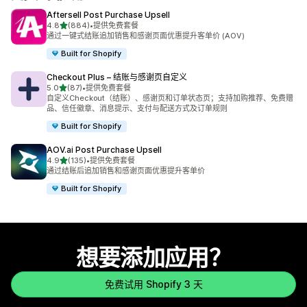
Aftersell Post Purchase Upsell
星（满分 5 星）
4.8
(884)
•
提供免费套餐
总共 884 条评论
通过一键式结账追加销售和感谢页面优惠提升客单价 (AOV)
Built for Shopify
Checkout Plus – 结账与感谢页自定义
星（满分 5 星）
5.0
(87)
•
提供免费套餐
总共 87 条评论
自定义Checkout（结账）、感谢页和订单状态页；支持加购推荐、免费赠
品、信任徽章、消息提示、支付与配送方式及订单规则
Built for Shopify
AOV.ai Post Purchase Upsell
星（满分 5 星）
4.9
(135)
•
提供免费套餐
总共 135 条评论
通过结账后追加销售和感谢页面优惠提升客单价
Built for Shopify
想要添加应用？
免费试用 Shopify 3 天