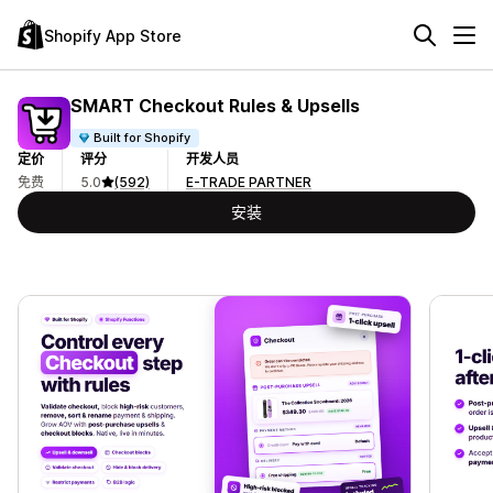
Shopify App Store
SMART Checkout Rules & Upsells
Built for Shopify
定价
评分
开发人员
免费
5.0
(592)
E-TRADE PARTNER
安装