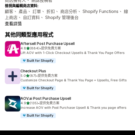
商店擁有人、 網誌投稿者
檢視與編輯商店資料:
顧客、 產品、 訂單、 折扣、 商店分析、 Shopify Functions、 線
上商店、 自訂資料、 Shopify 管理後台
查看詳情
其他同類型應用程式
Aftersell Post Purchase Upsell
滿分 5 顆星
4.8
(884)
•
提供免費方案
共有 884 則評價
Lift AOV with 1-Click Checkout Upsells & Thank You Page Offers
Built for Shopify
Checkout Plus
滿分 5 顆星
5.0
(87)
•
提供免費方案
共有 87 則評價
Customize Checkout Page & Thank You Page + Upsells, Free Gifts
Built for Shopify
AOV.ai Post Purchase Upsell
滿分 5 顆星
4.9
(135)
•
提供免費方案
共有 135 則評價
Increase AOV with Post Purchase Upsell & Thank you page offers
Built for Shopify