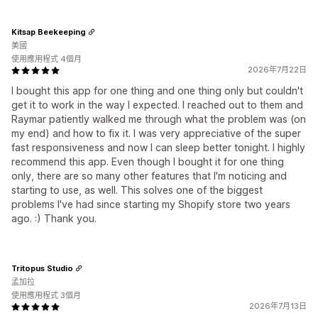
Kitsap Beekeeping
美國
使用應用程式 4個月
2026年7月22日
I bought this app for one thing and one thing only but couldn't
get it to work in the way I expected. I reached out to them and
Raymar patiently walked me through what the problem was (on
my end) and how to fix it. I was very appreciative of the super
fast responsiveness and now I can sleep better tonight. I highly
recommend this app. Even though I bought it for one thing
only, there are so many other features that I'm noticing and
starting to use, as well. This solves one of the biggest
problems I've had since starting my Shopify store two years
ago. :) Thank you.
Tritopus Studio
孟加拉
使用應用程式 3個月
2026年7月13日