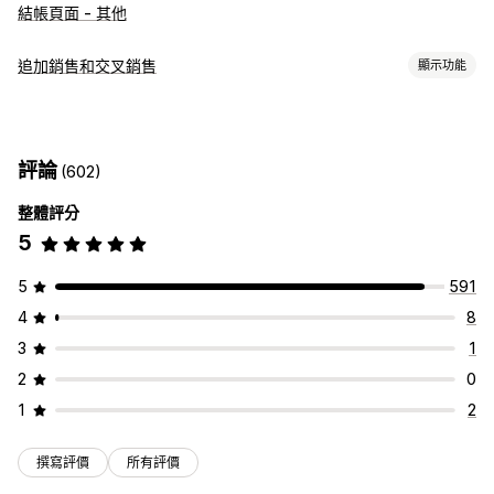
結帳頁面 - 其他
追加銷售和交叉銷售
顯示功能
自訂
結帳頁面追加銷售
公告列
感謝頁面追加銷售
一鍵加入商品
評論
(602)
彈出式視窗
自訂 CSS
自訂 HTML
拖放式編輯器
多種幣別
多國語言
自訂規則
整體評分
5
銷售內容和建議
免費贈品
免運費
商品附加元件
商品推薦
經常一起購買的商品
5
591
套裝組合
大量購買折扣
4
8
分析
3
1
點閱率
轉換率
漏斗成效
2
0
1
2
撰寫評價
所有評價