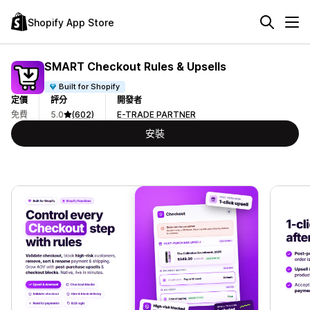
Shopify App Store
SMART Checkout Rules & Upsells
Built for Shopify
定價
評分
開發者
免費
5.0
(602)
E-TRADE PARTNER
安裝