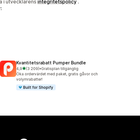
ta i utvecklarens
integritetspolicy
.
:
Kvantitetsrabatt Pumper Bundle
av 5 stjärnor
4,9
(3 209)
•
Gratisplan tillgänglig
3209 recensioner totalt
Öka ordervärdet med paket, gratis gåvor och
volymrabatter!
Built for Shopify