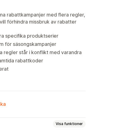
ina rabattkampanjer med flera regler,
ill förhindra missbruk av rabatter
era specifika produktserier
tum för säsongskampanjer
ra regler står i konflikt med varandra
ramtida rabattkoder
erat
ska
Visa funktioner