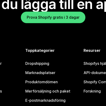
l du lägga till en 
Prova Shopify gratis i 3 dagar
Toppkategorier
Resurser
r
Dropshipping
Shopifys hjä
Marknadsplatser
API-dokume
Produktomdömen
Shopify Co
s
Merförsäljning och paket
Forskning
E-postmarknadsföring