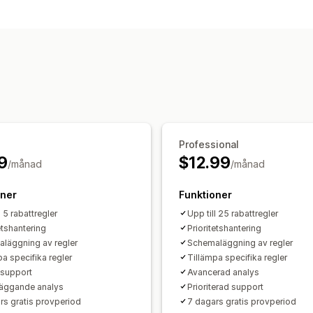
Rabatthantering
Massredigering
Import och export
U
Automatiseringar
Filtrering
Rapporte
Professional
9
$12.99
/månad
/månad
oner
Funktioner
l 5 rabattregler
Upp till 25 rabattregler
etshantering
Prioritetshantering
läggning av regler
Schemaläggning av regler
pa specifika regler
Tillämpa specifika regler
support
Avancerad analys
äggande analys
Prioriterad support
rs gratis provperiod
7 dagars gratis provperiod