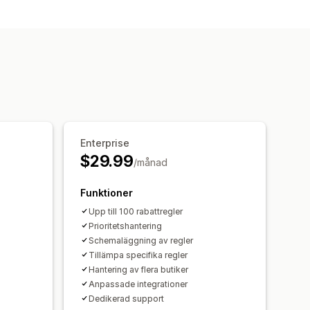
tlösare och regler
ring
Analysverktyg
Enterprise
$29.99
/månad
Funktioner
Upp till 100 rabattregler
Prioritetshantering
Schemaläggning av regler
Tillämpa specifika regler
Hantering av flera butiker
Anpassade integrationer
Dedikerad support