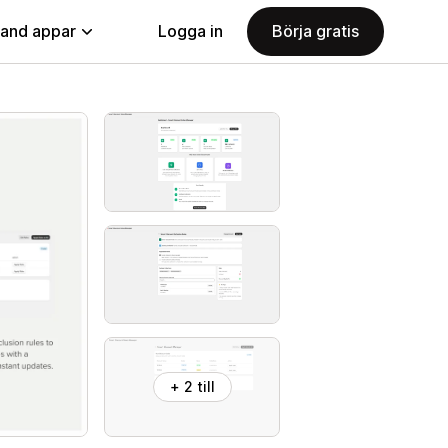
land appar
Logga in
Börja gratis
+ 2 till