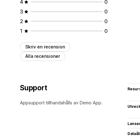
4
0
3
0
2
0
1
0
Skriv en recension
Alla recensioner
Support
Resur
Appsupport tillhandahålls av Demo App.
Utvec
Lanse
Dataå