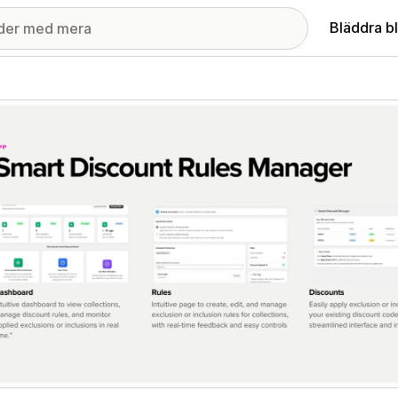
Bläddra b
ri med utvalda bilder