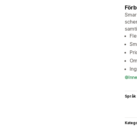
Förb
Smart
schem
samti
Fle
Sma
Pri
Ome
Ing
Inn
Språk
Katego