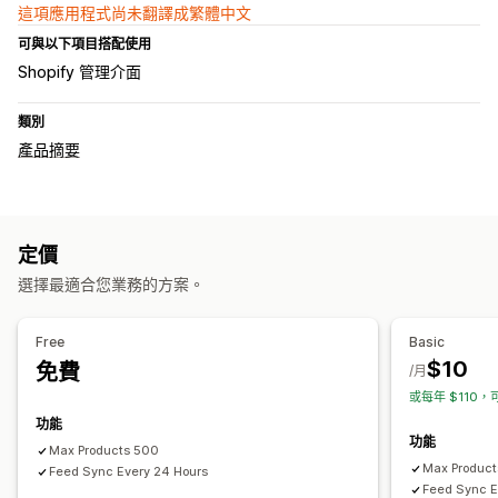
這項應用程式尚未翻譯成繁體中文
可與以下項目搭配使用
Shopify 管理介面
類別
產品摘要
定價
選擇最適合您業務的方案。
Free
Basic
$10
免費
/月
或每年 $110，
功能
功能
Max Products 500
Max Produc
Feed Sync Every 24 Hours
Feed Sync E