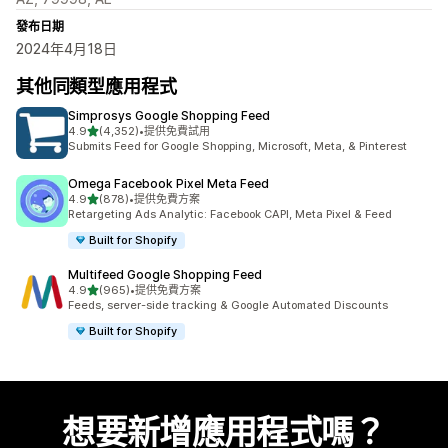
發布日期
2024年4月18日
其他同類型應用程式
Simprosys Google Shopping Feed
滿分 5 顆星
4.9
(4,352)
•
提供免費試用
共有 4352 則評價
Submits Feed for Google Shopping, Microsoft, Meta, & Pinterest
Omega Facebook Pixel Meta Feed
滿分 5 顆星
4.9
(878)
•
提供免費方案
共有 878 則評價
Retargeting Ads Analytic: Facebook CAPI, Meta Pixel & Feed
Built for Shopify
Multifeed Google Shopping Feed
滿分 5 顆星
4.9
(965)
•
提供免費方案
共有 965 則評價
Feeds, server-side tracking & Google Automated Discounts
Built for Shopify
想要新增應用程式嗎？