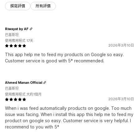
撰寫評價
所有評價
Riwayat by AF
巴基斯坦
使用應用程式 17天
2026年3月10日
This app help me to feed my products on Google so easy.
Customer service is good with 5* recommended.
Ahmed Manan Official
巴基斯坦
使用應用程式 大約1個月
2026年3月10日
When i was feed automatically products on google. Too much
issue was facing. When i install this app this help me to feed my
product on google so easy. Customer service is very helpful. I
recommend to you with 5*