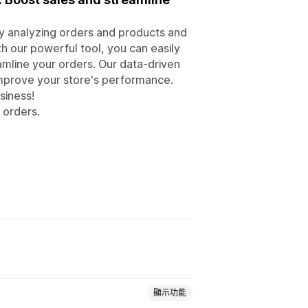
by analyzing orders and products and
 our powerful tool, you can easily
amline your orders. Our data-driven
improve your store's performance.
siness!
 orders.
顯示功能