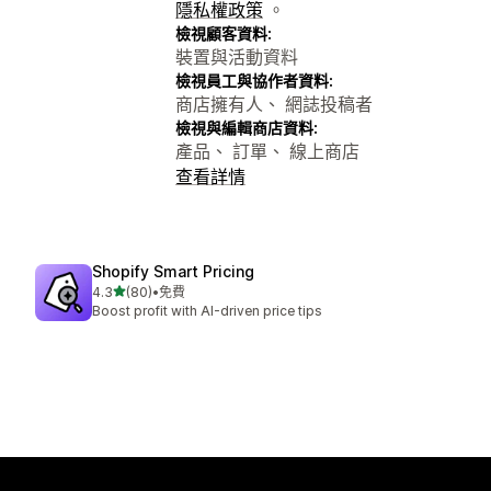
隱私權政策
。
檢視顧客資料:
裝置與活動資料
檢視員工與協作者資料:
商店擁有人、 網誌投稿者
檢視與編輯商店資料:
產品、 訂單、 線上商店
查看詳情
Shopify Smart Pricing
滿分 5 顆星
4.3
(80)
•
免費
共有 80 則評價
Boost profit with AI-driven price tips