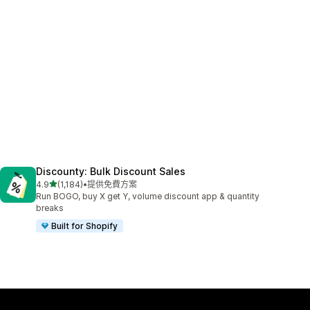
Discounty: Bulk Discount Sales
滿分 5 顆星
4.9
(1,184)
•
提供免費方案
共有 1184 則評價
Run BOGO, buy X get Y, volume discount app & quantity
breaks
Built for Shopify