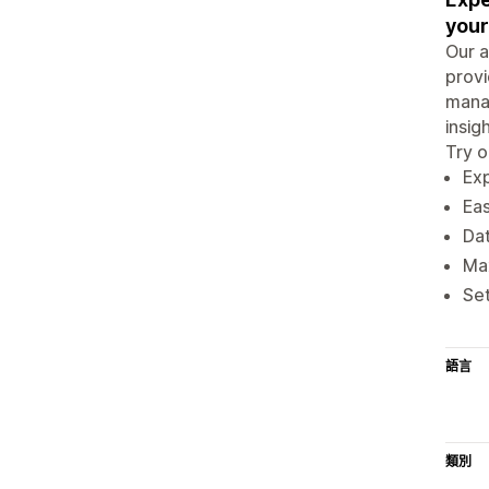
your
Our a
provi
manag
insig
Try o
Exp
Eas
Dat
Max
Set
語言
類別