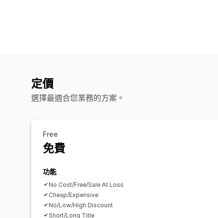
定價
選擇最適合您業務的方案。
Free
免費
功能
No Cost/Free/Sale At Loss
Cheap/Expensive
No/Low/High Discount
Short/Long Title