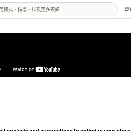
瀏
圖片圖庫
rt analysis and suggestions to optimize your store