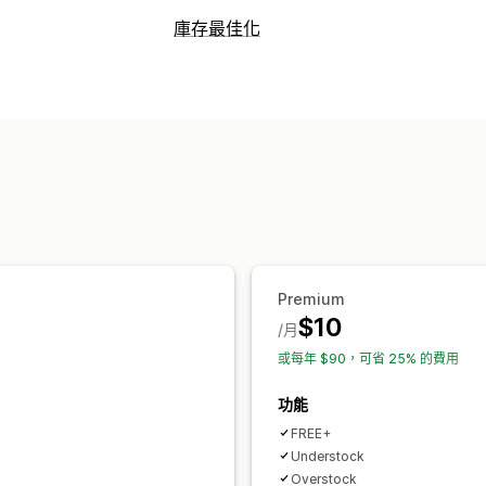
定價管理
庫存最佳化
定價規則
百分比折扣
自訂定價
庫存管理
資料追蹤
庫存追蹤
預測
庫存規劃
分析
Premium
$10
/月
或每年 $90，可省 25% 的費用
功能
FREE+
Understock
Overstock