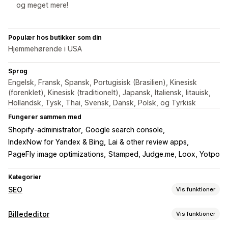
og meget mere!
Populær hos butikker som din
Hjemmehørende i USA
Sprog
Engelsk, Fransk, Spansk, Portugisisk (Brasilien), Kinesisk
(forenklet), Kinesisk (traditionelt), Japansk, Italiensk, litauisk,
Hollandsk, Tysk, Thai, Svensk, Dansk, Polsk, og Tyrkisk
Fungerer sammen med
Shopify-administrator
Google search console
IndexNow for Yandex & Bing
Lai & other review apps
PageFly image optimizations
Stamped, Judge.me, Loox, Yotpo
Kategorier
SEO
Vis funktioner
SEO-værktøjer
Billededitor
Vis funktioner
Komprimering af billeder
Ændring af billedstørrelse