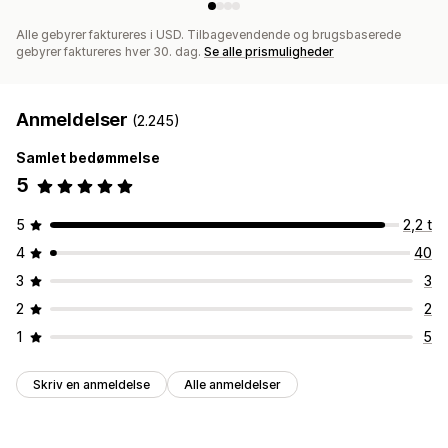
Alle gebyrer faktureres i USD. Tilbagevendende og brugsbaserede
gebyrer faktureres hver 30. dag.
Se alle prismuligheder
Anmeldelser
(2.245)
Samlet bedømmelse
5
5
2,2 t
4
40
3
3
2
2
1
5
Skriv en anmeldelse
Alle anmeldelser