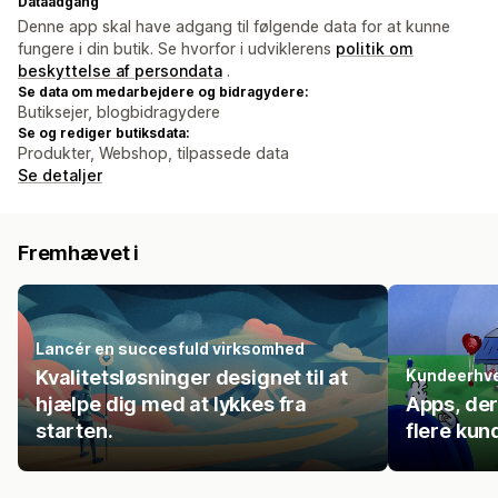
Dataadgang
Denne app skal have adgang til følgende data for at kunne
fungere i din butik. Se hvorfor i udviklerens
politik om
beskyttelse af persondata
.
Se data om medarbejdere og bidragydere:
Butiksejer, blogbidragydere
Se og rediger butiksdata:
Produkter, Webshop, tilpassede data
Se detaljer
Fremhævet i
Lancér en succesfuld virksomhed
Kvalitetsløsninger designet til at
Kundeerhve
hjælpe dig med at lykkes fra
Apps, der
starten.
flere kun