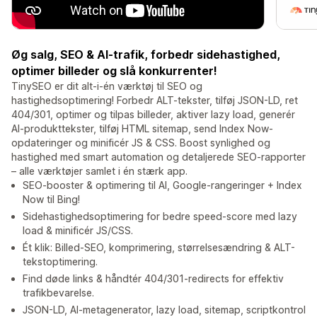
Øg salg, SEO & AI-trafik, forbedr sidehastighed,
optimer billeder og slå konkurrenter!
TinySEO er dit alt-i-én værktøj til SEO og
hastighedsoptimering! Forbedr ALT-tekster, tilføj JSON-LD, ret
404/301, optimer og tilpas billeder, aktiver lazy load, generér
AI-produkttekster, tilføj HTML sitemap, send Index Now-
opdateringer og minificér JS & CSS. Boost synlighed og
hastighed med smart automation og detaljerede SEO-rapporter
– alle værktøjer samlet i én stærk app.
SEO-booster & optimering til AI, Google-rangeringer + Index
Now til Bing!
Sidehastighedsoptimering for bedre speed-score med lazy
load & minificér JS/CSS.
Ét klik: Billed-SEO, komprimering, størrelsesændring & ALT-
tekstoptimering.
Find døde links & håndtér 404/301-redirects for effektiv
trafikbevarelse.
JSON-LD, AI-metagenerator, lazy load, sitemap, scriptkontrol