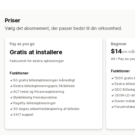
Optimering af billeder
Sikkerhedskopiering af billeder
Alternativ tekst
Automatisk optimering
Komprimering af billeder
Navngivning af filer
Forudindlæsning
Doven indlæsning
Priser
Kvalitetskontrol
SEO
Alternativ tekst
Brudte links
Omdirigeringer
404-sider
Vælg det abonnement, der passer bedst til din virksomhed.
Generering med kunstig intelligens
Websiteoversigter
Sideindeksering
Metatags
Udvidede kodestykker
JSON-LD
Skemaer
Scripts
Masseredigering
Pay as you go
Beginner
Masseredigering
Generering med kunstig intelligens
Alternativ tekst
Filnavne
Download
Filupload
$14
Gratis at installere
om må
Lokal SEO
Optimering af billeder
Hastighedsoptimering
Komprimering
Størrelsesændring
Alt i Pay as yo
Optimering af indhold
Faktureret for ekstra optimeringer
Optimering af metadata
Automatiseringer
Funktioner
Funktioner
1500 gratis 
Overvågning af resultater
50 gratis billedoptimeringer månedligt
Ekstra bille
Ekstra billedoptimeringspris 3¢/billede
SEO-score
Revisioner
Rapportering
Indblik og tips
SEO Billedop
ALT-tekst og filnavnsoptimering
JSON-LD retu
Analyser
Analyse af konkurrent
Analyse af søgeord
Øjeblikkelig fremskyndelse
Doven indlæ
Pagefly-billedoptimeringer
Analyse af hastighed
Analyse af link
Analyse af indhold
Forudindlæsn
30 dages sikkerhedskopiering af billeder
Sporing
Rangeringssporing
Websitetrafik
Test
24/7 support