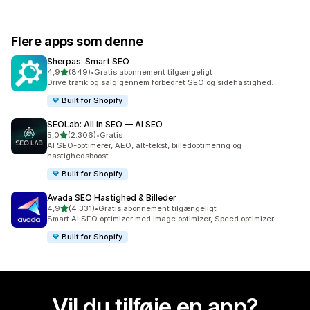
Flere apps som denne
Sherpas: Smart SEO
ud af 5 stjerner
4,9
(849)
•
Gratis abonnement tilgængeligt
849 anmeldelser i alt
Drive trafik og salg gennem forbedret SEO og sidehastighed.
Built for Shopify
SEOLab: All in SEO — AI SEO
ud af 5 stjerner
5,0
(2.306)
•
Gratis
2306 anmeldelser i alt
AI SEO-optimerer, AEO, alt-tekst, billedoptimering og
hastighedsboost
Built for Shopify
Avada SEO Hastighed & Billeder
ud af 5 stjerner
4,9
(4.331)
•
Gratis abonnement tilgængeligt
4331 anmeldelser i alt
Smart AI SEO optimizer med Image optimizer, Speed optimizer
Built for Shopify
Vil du tilføje en app?