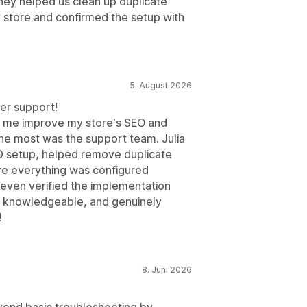
hey helped us clean up duplicate
 store and confirmed the setup with
5. August 2026
er support!
d me improve my store's SEO and
he most was the support team. Julia
D setup, helped remove duplicate
e everything was configured
 even verified the implementation
t, knowledgeable, and genuinely
!
8. Juni 2026
ond basic troubleshooting by