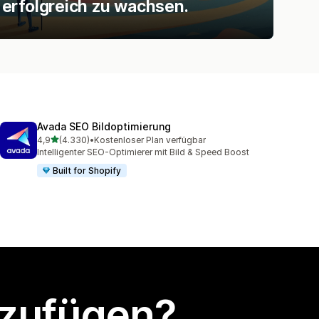
erfolgreich zu wachsen.
Avada SEO Bildoptimierung
von 5 Sternen
4,9
(4.330)
•
Kostenloser Plan verfügbar
4330 Rezensionen insgesamt
Intelligenter SEO-Optimierer mit Bild & Speed Boost
Built for Shopify
nzufügen?