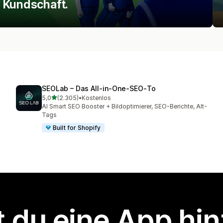
 Kundschaft.
SEOLab – Das All‑in‑One‑SEO‑To
von 5 Sternen
5,0
(2.305)
•
Kostenlos
2305 Rezensionen insgesamt
AI Smart SEO Booster + Bildoptimierer, SEO-Berichte, Alt-
Tags
Built for Shopify
 du eine App hi