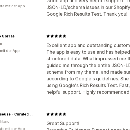
Good app and very helpful support. T
te mit der App
JSON-LD/schema issues in our Shopify
Google Rich Results Test. Thank you!
 Gorras
en
Excellent app and outstanding custom
 mit der App
The app is easy to use and has helpe
structured data. What impressed me t
guided me through the entire JSON-L
schema from my theme, and made sur
according to Google's guidelines. She
using Google's Rich Results Test. Fas
helpful support. Highly recommended
Cannaseuse - Curated Genetics
hland
Great Support!
te mit der App
Proactive Guidance: Support goes bey