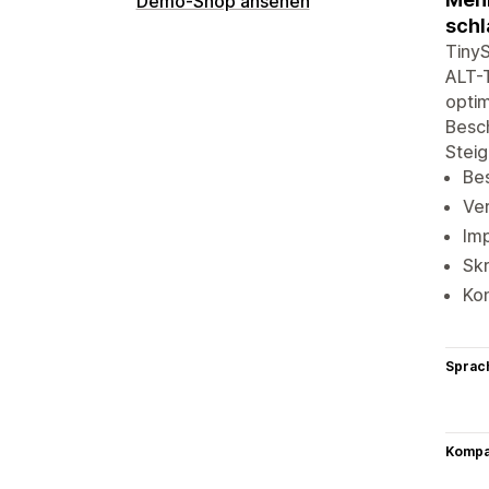
Demo-Shop ansehen
schl
TinyS
ALT-T
optim
Besc
Steig
Bes
Ve
Imp
Skr
Kon
Sprac
Kompat