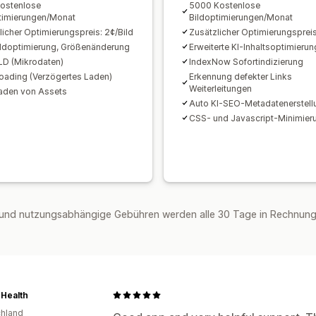
ostenlose
5000 Kostenlose
timierungen/Monat
Bildoptimierungen/Monat
licher Optimierungspreis: 2¢/Bild
Zusätzlicher Optimierungspreis
ldoptimierung, Größenänderung
Erweiterte KI-Inhaltsoptimierun
D (Mikrodaten)
IndexNow Sofortindizierung
oading (Verzögertes Laden)
Erkennung defekter Links
Weiterleitungen
aden von Assets
Auto KI-SEO-Metadatenerstell
CSS- und Javascript-Minimier
und nutzungsabhängige Gebühren werden alle 30 Tage in Rechnung 
Health
hland