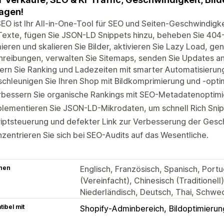
agen!
EO ist Ihr All-in-One-Tool für SEO und Seiten-Geschwindigke
exte, fügen Sie JSON-LD Snippets hinzu, beheben Sie 404-
ieren und skalieren Sie Bilder, aktivieren Sie Lazy Load, ge
hreibungen, verwalten Sie Sitemaps, senden Sie Updates a
ern Sie Ranking und Ladezeiten mit smarter Automatisierung 
chleunigen Sie Ihren Shop mit Bildkomprimierung und -opti
rbessern Sie organische Rankings mit SEO-Metadatenoptimi
lementieren Sie JSON-LD-Mikrodaten, um schnell Rich Snip
iptsteuerung und defekter Link zur Verbesserung der Gesch
zentrieren Sie sich bei SEO-Audits auf das Wesentliche.
hen
Englisch, Französisch, Spanisch, Portug
(Vereinfacht), Chinesisch (Traditionell)
Niederländisch, Deutsch, Thai, Schwed
ibel mit
Shopify-Adminbereich
Bildoptimierun