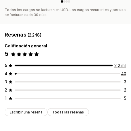
Seguimiento de posicionamiento
Tráfico del sitio web
Prueba
Todos los cargos se facturan en USD. Los cargos recurrentes y por uso
se facturan cada 30 días.
Reseñas
(2.248)
Calificación general
5
5
2,2 mil
4
40
3
3
2
2
1
5
Escribir una reseña
Todas las reseñas