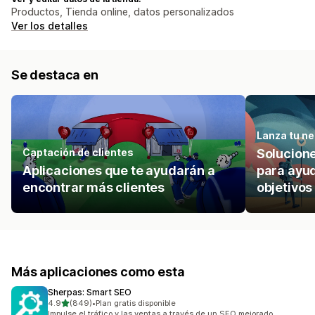
Productos, Tienda online, datos personalizados
Ver los detalles
Se destaca en
Lanza tu ne
Captación de clientes
Solucion
Aplicaciones que te ayudarán a
para ayud
encontrar más clientes
objetivos
Más aplicaciones como esta
Sherpas: Smart SEO
de 5 estrellas
4.9
(849)
•
Plan gratis disponible
849 reseñas en total
Impulse el tráfico y las ventas a través de un SEO mejorado.