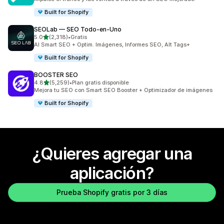
Built for Shopify
SEOLab — SEO Todo‑en‑Uno
de 5 estrellas
5.0
(2,318)
•
Gratis
2318 reseñas en total
AI Smart SEO + Optim. Imágenes, Informes SEO, Alt Tags+
Built for Shopify
BOOSTER SEO
de 5 estrellas
4.8
(5,259)
•
Plan gratis disponible
5259 reseñas en total
Mejora tu SEO con Smart SEO Booster + Optimizador de imágenes
Built for Shopify
¿Quieres agregar una
aplicación?
Prueba Shopify gratis por 3 días