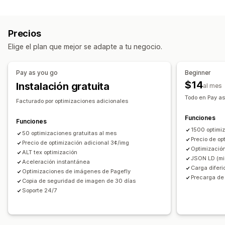
Optimización de la imagen
Cambio de tamaño de las imágenes
Optimización automática
Compresión de imágenes
Copia de seguridad de imágenes
Texto alternativo
Precios
Control de calidad
SEO
Texto alternativo
Nombres de archivo
Precargar
Carga lenta
Enlaces rotos
Elige el plan que mejor se adapte a tu negocio.
Generación de IA
Redireccionamiento
Páginas de error
Mapa del sitio
Indexación de páginas
Metaetiqueta
Edición masiva
Pay as you go
Beginner
Fragmentos enriquecidos
JSON-LD
Esquemas
Guiones
Texto alternativo
Nombres de archivos
Descargar
$14
Instalación gratuita
al mes
Edición masiva
Generación de IA
SEO local
Subida de archivos
Compresión
Cambio de tamaño
Todo en Pay as
Optimización de la imagen
Facturado por optimizaciones adicionales
Optimización de la velocidad
Optimización del contenido
Optimización de metadatos
Funciones
Funciones
Automatizaciones
1500 optimi
50 optimizaciones gratuitas al mes
Precio de op
Precio de optimización adicional 3¢/img
Monitorear el rendimiento
Optimizació
ALT tex optimización
JSON LD (mi
Puntuación SEO
Auditorías
Informes
Aceleración instantánea
Carga diferi
Optimizaciones de imágenes de Pagefly
Información útil y consejos
Informes y estadísticas
Precarga de
Copia de seguridad de imagen de 30 días
Análisis de la competencia
Análisis de palabra clave
Soporte 24/7
Análisis de velocidad
Análisis de enlaces
Análisis de contenido
Seguimiento