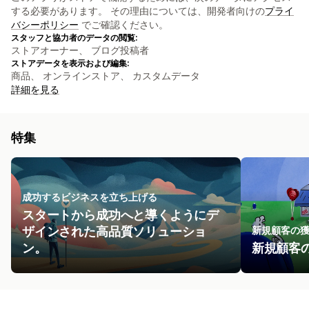
する必要があります。 その理由については、開発者向けの
プライ
バシーポリシー
でご確認ください。
スタッフと協力者のデータの閲覧:
ストアオーナー、 ブログ投稿者
ストアデータを表示および編集:
商品、 オンラインストア、 カスタムデータ
詳細を見る
特集
成功するビジネスを立ち上げる
スタートから成功へと導くようにデ
ザインされた高品質ソリューショ
新規顧客の
ン。
新規顧客