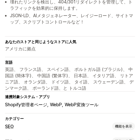
壊れたリンクを検出し、404/301リダイレクトを管理して、ト
ラフィックを効果的に保持します。
JSON-LD、AIメタジェネレーター、レイジーロード、サイトマ
ップ、スクリプトコントロールなど！
あなたのストアと同じようなストアに人気
アメリカに拠点
言語
英語、 フランス語、 スペイン語、 ポルトガル語 (ブラジル)、 中
国語 (簡体字)、 中国語 (繁体字)、 日本語、 イタリア語、 リトア
ニア語、 オランダ語、 ドイツ語、 タイ語、 スウェーデン語、 デ
ンマーク語、 ポーランド語、と トルコ語
連携対象システム・アプリ
Shopify管理者ページ
WebP
WebP変換ツール
カテゴリー
SEO
機能を表示