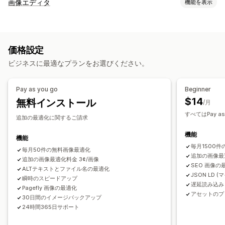
SEOツール
画像エディタ
機能を表示
画像の圧縮
画像のサイズ変更
画像のバックアップ
画像の最適化
代替テキスト
ファイル名の指定
事前読み込み
遅延読み込み
自動最適化
画像の圧縮
品質管理
SEO
代替テキスト
AI生成
リンク切れ
リダイレクト
404ページ
サイトマップ
価格設定
ページのインデックス付け
メタタグ
リッチスニペット
一括編集
ビジネスに最適なプランをお選びください。
JSON-LD
スキーマ
スクリプト
一括編集
AI生成
代替テキスト
ファイル名
ダウンロード
ローカルSEO
画像の最適化
スピード最適化
ファイルのアップロード
圧縮
サイズ変更
Pay as you go
Beginner
コンテンツの最適化
メタデータの最適化
オートメーション
$14
無料インストール
/月
パフォーマンスのモニタリング
すべてはPay as 
追加の最適化に関するご請求
SEOスコア
監査
レポート
インサイトとヒント
分析
競合分析
機能
キーワード分析
スピード分析
リンク分析
コンテンツ分析
機能
毎月1500
追跡
毎月50件の無料画像最適化
順位追跡
ウェブサイトトラフィック
テスト
追加の画像最適
追加の画像最適化料金 3¢/画像
SEO 画像
ALTテキストとファイル名の最適化
JSON LD 
瞬時のスピードアップ
遅延読み込み
Pagefly 画像の最適化
アセットのプ
30日間のイメージバックアップ
24時間365日サポート