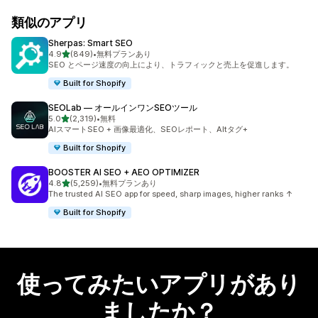
類似のアプリ
Sherpas: Smart SEO
5つ星中
4.9
(849)
•
無料プランあり
合計レビュー数：849件
SEO とページ速度の向上により、トラフィックと売上を促進します。
Built for Shopify
SEOLab — オールインワンSEOツール
5つ星中
5.0
(2,319)
•
無料
合計レビュー数：2319件
AIスマートSEO + 画像最適化、SEOレポート、Altタグ+
Built for Shopify
BOOSTER AI SEO + AEO OPTIMIZER
5つ星中
4.8
(5,259)
•
無料プランあり
合計レビュー数：5259件
The trusted AI SEO app for speed, sharp images, higher ranks ↑
Built for Shopify
使ってみたいアプリがあり
ましたか？