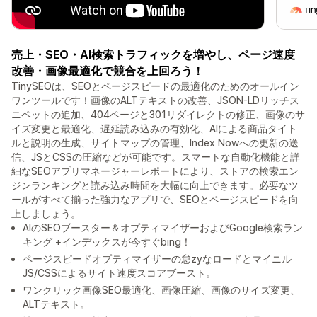
売上・SEO・AI検索トラフィックを増やし、ページ速度
改善・画像最適化で競合を上回ろう！
TinySEOは、SEOとページスピードの最適化のためのオールイン
ワンツールです！画像のALTテキストの改善、JSON-LDリッチス
ニペットの追加、404ページと301リダイレクトの修正、画像のサ
イズ変更と最適化、遅延読み込みの有効化、AIによる商品タイト
ルと説明の生成、サイトマップの管理、Index Nowへの更新の送
信、JSとCSSの圧縮などが可能です。スマートな自動化機能と詳
細なSEOアプリマネージャーレポートにより、ストアの検索エン
ジンランキングと読み込み時間を大幅に向上できます。必要なツ
ールがすべて揃った強力なアプリで、SEOとページスピードを向
上しましょう。
AIのSEOブースター＆オプティマイザーおよびGoogle検索ラン
キング +インデックスが今すぐbing！
ページスピードオプティマイザーの怠zyなロードとマイニル
JS/CSSによるサイト速度スコアブースト。
ワンクリック画像SEO最適化、画像圧縮、画像のサイズ変更、
ALTテキスト。