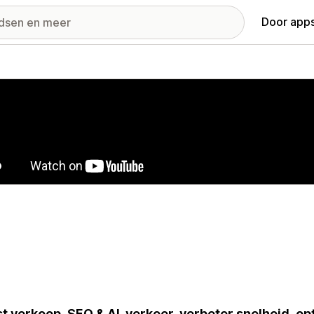
Door apps
ij met uitgelichte afbeeldingen
t verkoop, SEO & AI-verkeer, verbeter snelheid, op