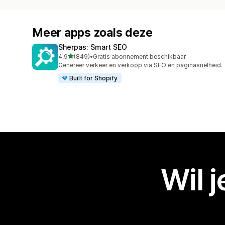
Meer apps zoals deze
Sherpas: Smart SEO
van 5 sterren
4,9
(849)
•
Gratis abonnement beschikbaar
849 recensies in totaal
Genereer verkeer en verkoop via SEO en paginasnelheid.
Built for Shopify
Wil 