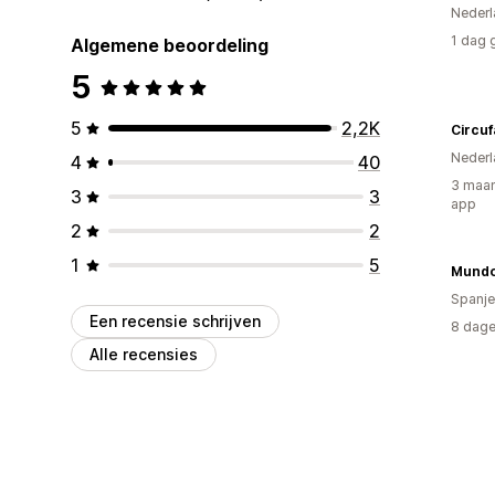
Nederl
1 dag 
Algemene beoordeling
5
5
2,2K
Circuf
Nederl
4
40
3 maan
3
3
app
2
2
1
5
Mundo
Spanje
Een recensie schrijven
8 dage
Alle recensies