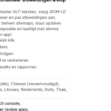
Verbeter ALT-teksten, voeg JSON-LD
liseer en pas afbeeldingen aan,
n, beheer sitemaps, stuur updates
epositie en laadtijd met slimme
én app!
één klik.
data.
krijgen.
d te verbeteren.
audits en rapporten
zilië), Chinees (vereenvoudigd),
ns, Litouws, Nederlands, Duits, Thais,
ch console
her review apps