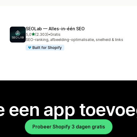
SEOLab — Alles‑in‑één SEO
van 5 sterren
5,0
(2.303)
•
Gratis
2303 recensies in totaal
SEO-ranking, afbeelding-optimalisatie, snelheid & links
Built for Shopify
je een app toevo
Probeer Shopify 3 dagen gratis