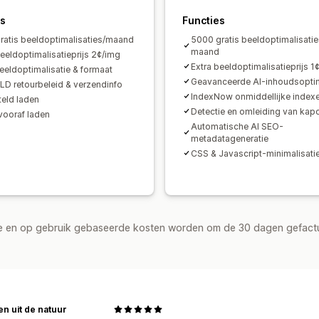
es
Functies
ratis beeldoptimalisaties/maand
5000 gratis beeldoptimalisatie
maand
beeldoptimalisatieprijs 2¢/img
Extra beeldoptimalisatieprijs 1
eldoptimalisatie & formaat
Geavanceerde AI-inhoudsoptim
D retourbeleid & verzendinfo
IndexNow onmiddellijke indexe
teld laden
Detectie en omleiding van kapo
vooraf laden
Automatische AI SEO-
metadatageneratie
CSS & Javascript-minimalisati
de en op gebruik gebaseerde kosten worden om de 30 dagen gefact
n uit de natuur