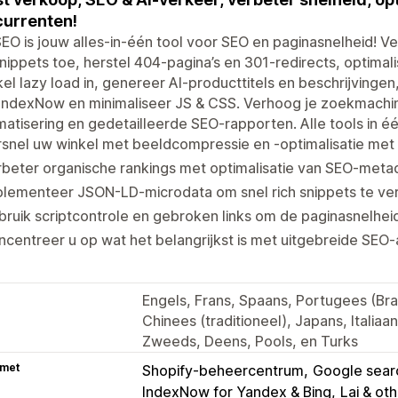
urrenten!
EO is jouw alles-in-één tool voor SEO en paginasnelheid! 
snippets toe, herstel 404-pagina’s en 301-redirects, optima
el lazy load in, genereer AI-producttitels en beschrijvinge
IndexNow en minimaliseer JS & CSS. Verhoog je zoekmachin
atisering en gedetailleerde SEO-rapporten. Alle tools in é
snel uw winkel met beeldcompressie en -optimalisatie met 
beter organische rankings met optimalisatie van SEO-meta
lementeer JSON-LD-microdata om snel rich snippets te ver
ruik scriptcontrole en gebroken links om de paginasnelhei
centreer u op wat het belangrijkst is met uitgebreide SEO-
Engels, Frans, Spaans, Portugees (Bra
Chinees (traditioneel), Japans, Italiaa
Zweeds, Deens, Pools, en Turks
 met
Shopify-beheercentrum
Google sear
IndexNow for Yandex & Bing
Lai & ot