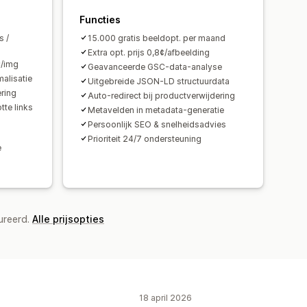
Functies
s /
15.000 gratis beeldopt. per maand
Extra opt. prijs 0,8¢/afbeelding
¢/img
Geavanceerde GSC-data-analyse
alisatie
Uitgebreide JSON-LD structuurdata
ring
Auto-redirect bij productverwijdering
tte links
Metavelden in metadata-generatie
Persoonlijk SEO & snelheidsadvies
Prioriteit 24/7 ondersteuning
e
ureerd.
Alle prijsopties
18 april 2026