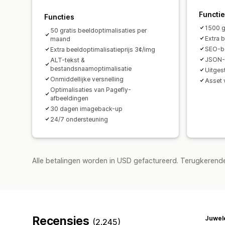
Functi
Functies
1500 g
50 gratis beeldoptimalisaties per
Extra 
maand
SEO-be
Extra beeldoptimalisatieprijs 3¢/img
JSON-L
ALT-tekst &
bestandsnaamoptimalisatie
Uitges
Onmiddellijke versnelling
Asset 
Optimalisaties van Pagefly-
afbeeldingen
30 dagen imageback-up
24/7 ondersteuning
Alle betalingen worden in USD gefactureerd. Terugkeren
Recensies
Juwele
(2.245)