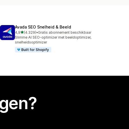
Avada SEO Snelheid & Beeld
van 5 sterren
4,9
(4.329)
•
Gratis abonnement beschikbaar
4329 recensies in totaal
Slimme AI SEO-optimizer met beeldoptimizer,
snelheidsoptimizer
Built for Shopify
egen?