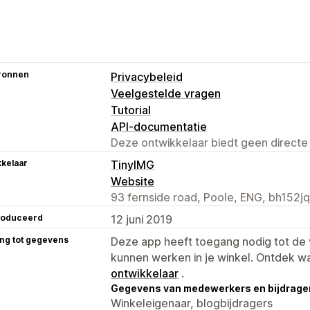
ronnen
Privacybeleid
Veelgestelde vragen
Tutorial
API-documentatie
Deze ontwikkelaar biedt geen directe
kelaar
TinyIMG
Website
93 fernside road, Poole, ENG, bh152jq
roduceerd
12 juni 2019
ng tot gegevens
Deze app heeft toegang nodig tot d
kunnen werken in je winkel. Ontdek w
ontwikkelaar
.
Gegevens van medewerkers en bijdrager
Winkeleigenaar, blogbijdragers