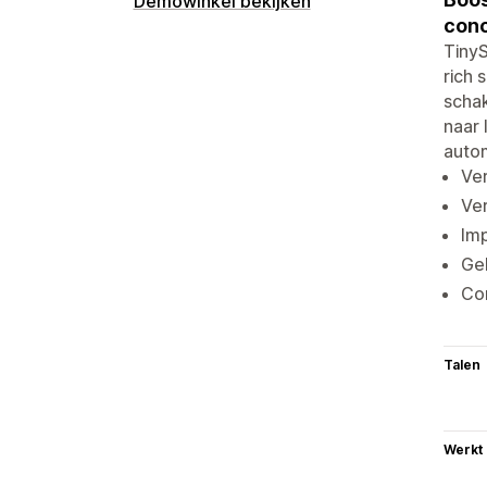
Demowinkel bekijken
conc
TinyS
rich 
schak
naar 
autom
Ver
Ver
Imp
Geb
Con
Talen
Werkt