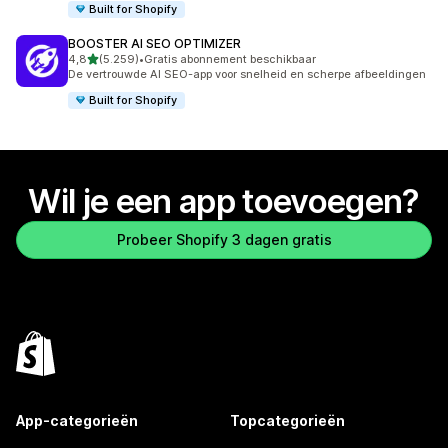
Built for Shopify
BOOSTER AI SEO OPTIMIZER
van 5 sterren
4,8
(5.259)
•
Gratis abonnement beschikbaar
5259 recensies in totaal
De vertrouwde AI SEO-app voor snelheid en scherpe afbeeldingen
Built for Shopify
Wil je een app toevoegen?
Probeer Shopify 3 dagen gratis
App-categorieën
Topcategorieën