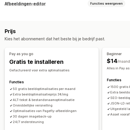
SEO-tools
Afbeeldingen-editor
Functies weergeven
Beeldcompressie
Formaataanpassing van afbeeldingen
Beeldoptimalisatie
Back-up van afbeeldingen
Alt-tekst
Bestandsnaamgeving
Automatische optimalisatie
Beeldcompressie
Preloading
Lazy loading
Doodlopende links
Omleidingen
Prijs
Kwaliteitscontrole
SEO
Alt-tekst
AI-generatie
404-pagina's
Sitemaps
Pagina-indexering
Metatags
Kies het abonnement dat het beste bij je bedrijf past.
Rich snippets
JSON-LD
Schema's
Scripts
Bulkbewerking
Bulkbewerking
AI-generatie
Lokale SEO
Beeldoptimalisatie
Alt-tekst
Bestandsnamen
Downloaden
Pay as you go
Beginner
Snelheidsoptimalisatie
Contentoptimalisatie
Bestanden uploaden
Compressie
Grootte aanpassen
$14
Gratis te installeren
/maand
Optimalisatie van metagegevens
Automatiseringen
Alles in Pay as
Gefactureerd voor extra optimalisaties
Prestaties bijhouden
Functies
SEO-score
Audits
Rapportage
Inzichten en tips
Functies
1500 gratis
Analytics
50 gratis beeldoptimalisaties per maand
Concurrentie-analyse
Trefwoordanalyse
Extra beeldo
Extra beeldoptimalisatieprijs 3¢/img
Snelheidsanalyse
Linkanalyse
Contentanalyse
Tracking
SEO-beeldop
ALT-tekst & bestandsnaamoptimalisatie
JSON-LD ret
Score-tracking
Websiteverkeer
Testen
Onmiddellijke versnelling
Uitgesteld l
Optimalisaties van Pagefly-afbeeldingen
Asset vooraf
30 dagen imageback-up
24/7 ondersteuning