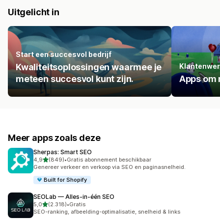
Uitgelicht in
Start een succesvol bedrijf
Kwaliteitsoplossingen waarmee je
Klantenwer
meteen succesvol kunt zijn.
Apps om m
Meer apps zoals deze
Sherpas: Smart SEO
van 5 sterren
4,9
(849)
•
Gratis abonnement beschikbaar
849 recensies in totaal
Genereer verkeer en verkoop via SEO en paginasnelheid.
Built for Shopify
SEOLab — Alles‑in‑één SEO
van 5 sterren
5,0
(2.318)
•
Gratis
2318 recensies in totaal
SEO-ranking, afbeelding-optimalisatie, snelheid & links