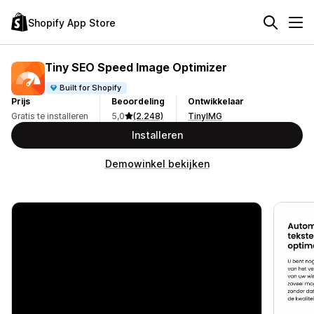
Shopify App Store
Tiny SEO Speed Image Optimizer
Built for Shopify
Prijs
Beoordeling
Ontwikkelaar
Gratis te installeren
5,0
(2.248)
TinyIMG
Installeren
Demowinkel bekijken