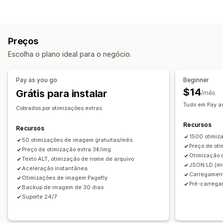
Compactação de imagens
Otimização de imagens
Redimensionamento de imagens
Backup de imagens
Otimização automática
Compactação de imagens
Texto alternativo
Nomenclatura de arquivos
Preços
Controle de qualidade
SEO
Texto alternativo
Pré-carregamento
Carregamento lento
Links corrompidos
Escolha o plano ideal para o negócio.
Geração por IA
Redirecionamentos
Páginas 404
Mapa de sites
Indexação de páginas
Metatags
Rich snippets
JSON-LD
Edição em massa
Pay as you go
Beginner
Esquemas
Roteiros
Edição em massa
Geração por IA
Texto alternativo
Nomes de arquivos
Baixar
$14
Grátis para instalar
/mês
SEO local
Otimização de imagens
Upload de arquivo
Compactação
Redimensionamento
Tudo em Pay a
Otimização de velocidade
Cobrados por otimizações extras
Otimização de conteúdo
Otimização de metadados
Automações
Recursos
Recursos
1500 otimiz
Monitoramento de desempenho
50 otimizações de imagem gratuitas/mês
Preço de oti
Preço de otimização extra 3¢/img
Pontuação de SEO
Auditorias
Relatórios
Insights e dicas
Otimização
Texto ALT, otimização de nome de arquivo
JSON LD (mi
Análises
Análise de concorrentes
Aceleração instantânea
Carregament
Otimizações de imagem Pagefly
Análise de palavras-chave
Análise de velocidade
Pré-carrega
Backup de imagem de 30 dias
Análise de links
Análise de conteúdo
Acompanhamento
Suporte 24/7
Acompanhamento de classificações
Tráfego de sites
Testes