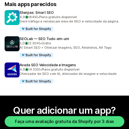
Mais apps parecidos
Sherpas: Smart SEO
de 5 estrelas
4,9
(849)
•
Plano gratuito disponível
849 avaliações ao todo
Gere tráfego e vendas por meio de SEO e velocidade da página.
Built for Shopify
SEOLab — SEO Tudo‑em‑um
de 5 estrelas
5,0
(2.304)
•
Grátis
2304 avaliações ao todo
AI Smart SEO + Otimizar Imagens, SEO, Relatórios, Alt Tags
Built for Shopify
Avada SEO Velocidade e Imagens
de 5 estrelas
4,9
(4.330)
•
Plano gratuito disponível
4330 avaliações ao todo
Otimizador de SEO com IA, otimizador de imagem e velocidade
Built for Shopify
Quer adicionar um app?
Faça uma avaliação gratuita da Shopify por 3 dias