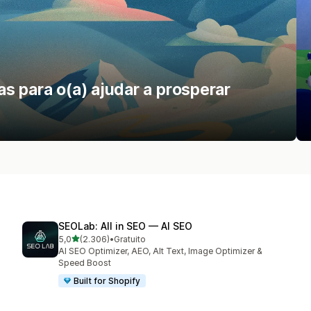
s para o(a) ajudar a prosperar
SEOLab: All in SEO — AI SEO
de 5 estrelas
5,0
(2.306)
•
Gratuito
2306 total de avaliações
AI SEO Optimizer, AEO, Alt Text, Image Optimizer &
Speed Boost
Built for Shopify