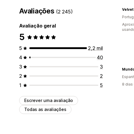
Avaliações
Velvet
(2 245)
Portug
Aprox
Avaliação geral
usando
5
5
2,2 mil
4
40
3
3
Mundo
2
2
Espan
8 dias
1
5
Escrever uma avaliação
Todas as avaliações