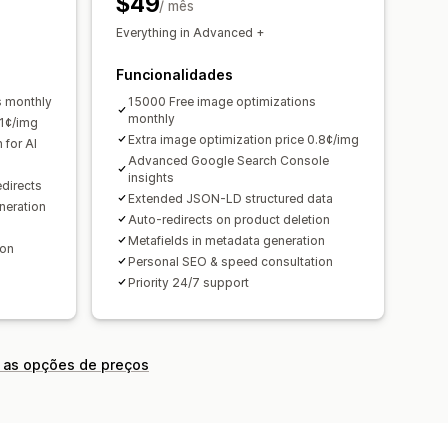
$49
s
Informações e dicas
/ mês
ência
Análise de palavras-chave
Everything in Advanced +
gações
Análise de conteúdo
Funcionalidades
ráfego de website
Testes
s monthly
15000 Free image optimizations
monthly
 1¢/img
Extra image optimization price 0.8¢/img
 for AI
Advanced Google Search Console
insights
edirects
Extended JSON-LD structured data
neration
Auto-redirects on product deletion
Metafields in metadata generation
ion
Personal SEO & speed consultation
Priority 24/7 support
 as opções de preços