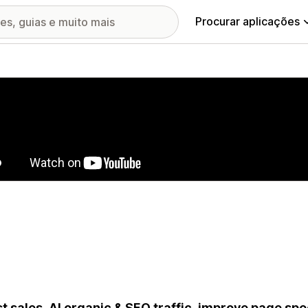
Procurar aplicações
ia de imagens em destaque
t sales, AI organic & SEO traffic, improve page sp