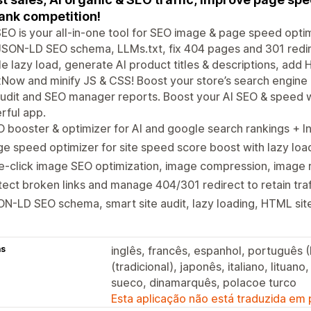
ank competition!
EO is your all-in-one tool for SEO image & page speed opti
SON-LD SEO schema, LLMs.txt, fix 404 pages and 301 redir
e lazy load, generate AI product titles & descriptions, ad
Now and minify JS & CSS! Boost your store’s search engin
audit and SEO manager reports. Boost your AI SEO & speed wi
rful app.
 booster & optimizer for AI and google search rankings + I
e speed optimizer for site speed score boost with lazy loa
-click image SEO optimization, image compression, image r
ect broken links and manage 404/301 redirect to retain traff
ON-LD SEO schema, smart site audit, lazy loading, HTML s
as
inglês, francês, espanhol, português (B
(tradicional), japonês, italiano, lituan
sueco, dinamarquês, polacoe turco
Esta aplicação não está traduzida em