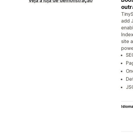
Veja a loja de demonstração
outr
TinyS
add J
enabl
Index
site 
powe
SEO
Pag
One
Det
JS
Idiom