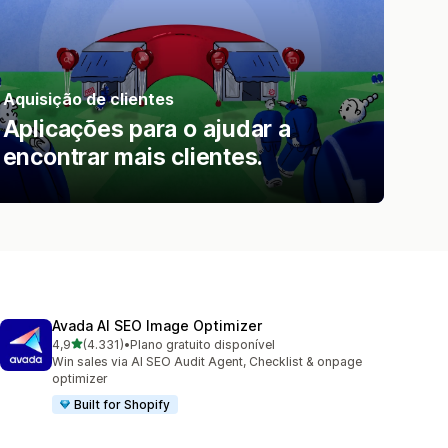
Aquisição de clientes
Aplicações para o ajudar a
encontrar mais clientes.
Avada AI SEO Image Optimizer
de 5 estrelas
4,9
(4.331)
•
Plano gratuito disponível
4331 total de avaliações
Win sales via AI SEO Audit Agent, Checklist & onpage
optimizer
Built for Shopify