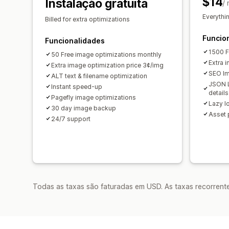
$14
Instalação gratuita
/
Everythi
Billed for extra optimizations
Funcio
Funcionalidades
1500 F
50 Free image optimizations monthly
Extra 
Extra image optimization price 3¢/img
SEO Im
ALT text & filename optimization
JSON L
Instant speed-up
details
Pagefly image optimizations
Lazy l
30 day image backup
Asset 
24/7 support
Todas as taxas são faturadas em USD. As taxas recorrente