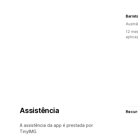
Barist
Austrál
12 mes
aplica
Assistência
Recur
A assistência da app é prestada por
TinyIMG.