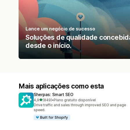
Lance um negócio de sucesso
Soluções de qualidade concebida
desde o início.
Mais aplicações como esta
Sherpas: Smart SEO
de 5 estrelas
4,9
(849)
•
Plano gratuito disponível
849 total de avaliações
Drive traffic and sales through improved SEO and page
speed.
Built for Shopify