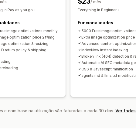
$23
 mês
Pontuação SEO
Auditorias
/ mês
Relatório
Análise de dados
Análise da concorr
ng in Pay as you go +
Everything in Beginner +
Análise da velocidade
Análise das li
nalidades
Funcionalidades
Rastreio
Rastreio da classificação
T
ree image optimizations monthly
5000 Free image optimization
image optimization price 2¢/img
Extra image optimization price
age optimization & resizing
Advanced content optimization
D return policy & shipping
IndexNow instant indexing
Broken link (404) detection & r
oading
Automatic AI SEO metadata ge
preloading
CSS & Javascript minification
agents.md & llms.txt modificat
s e com base na utilização são faturadas a cada 30 dias.
Ver todas