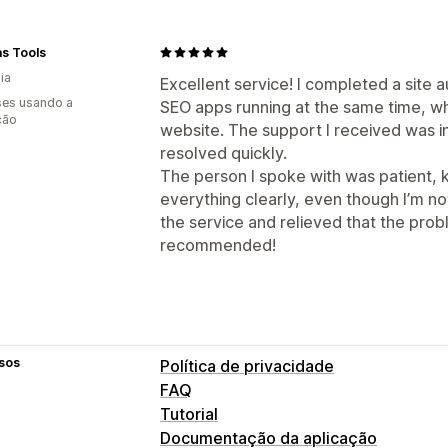
as Tools
ia
Excellent service! I completed a site 
es usando a
SEO apps running at the same time, w
ção
website. The support I received was in
resolved quickly.
The person I spoke with was patient,
everything clearly, even though I’m no
the service and relieved that the prob
recommended!
sos
Política de privacidade
FAQ
Tutorial
Documentação da aplicação