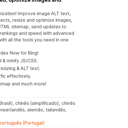
mization! Improve image ALT text,
ects, resize and optimize images,
d HTML sitemap, send updates to
e rankings and speed with advanced
th all the tools you need in one
ndex Now for Bing!
d & minify JS/CSS.
esizing & ALT text.
ic effectively.
itemap and much more!
rasil), chinês (simplificado), chinês
o, neerlandês, alemão, tailandês,
 português (Portugal)