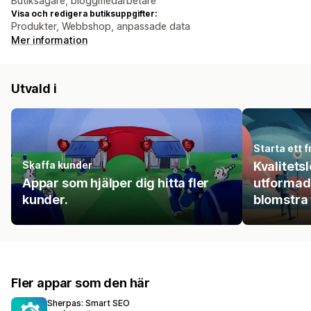
Butiksägare, bloggmedarbetare
Visa och redigera butiksuppgifter:
Produkter, Webbshop, anpassade data
Mer information
Utvald i
Starta ett 
Skaffa kunder
Kvalitets
Appar som hjälper dig hitta fler
utformade 
kunder.
blomstra 
Fler appar som den här
Sherpas: Smart SEO