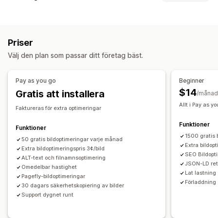
Bildkomprimering
Bildstorlek
Bildoptimering
Säkerhetskopiering av bilder
Alternativtext
Filnamn
Automatisk optimering
Bildkomprimering
Förladdning
Lazy loading (laddas vid behov)
Brutna länkar
Priser
Kvalitetskontroll
SEO
Alternativtext
AI-generering
Omdirigeringar
Sidor med 404-fel
Webbplatskartor
Välj den plan som passar ditt företag bäst.
Sidindexering
Metataggar
Textfragment
JSON-LD
Massredigering
Scheman
Skript
Massredigering
AI-generering
Lokal SEO
Alternativtext
Filnamn
Nedladdning
Filuppladdning
Pay as you go
Beginner
Bildoptimering
Hastighetsoptimering
Innehållsoptimering
Komprimering
Ändra storlek
$14
Gratis att installera
/månad
Optimering av metadata
Automatiseringar
Allt i Pay as y
Faktureras för extra optimeringar
Övervakning av prestanda
Funktioner
SEO-poäng
Granskningar
Rapportering
Insikter och tips
Funktioner
1500 gratis 
Analysverktyg
50 gratis bildoptimeringar varje månad
Konkurrentanalys
Sökordsanalys
Extra bildopt
Extra bildoptimeringspris 3¢/bild
Hastighetsanalys
Länkanalys
Innehållsanalys
Spårning
SEO Bildopt
ALT-text och filnamnsoptimering
JSON-LD retu
Rankningspårning
Webbplatstrafik
Testning
Omedelbar hastighet
Lat lastning
Pagefly-bildoptimeringar
Förladdning 
30 dagars säkerhetskopiering av bilder
Support dygnet runt