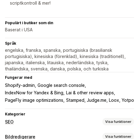
scriptkontroll & mer!
Populärt i butiker som din
Baserat i USA
Språk
engelska, franska, spanska, portugisiska (brasiliansk
portugisiska), kinesiska (förenklad), kinesiska (traditionell),
japanska, italienska, litauiska, nederländska, tyska,
thailändska, svenska, danska, polska, och turkiska
Fungerar med
Shopify-admin
Google search console
IndexNow for Yandex & Bing
Lai & other review apps
PageFly image optimizations
Stamped, Judge.me, Loox, Yotpo
Kategorier
SEO
Visa funktioner
SEO-verktyg
Bildredigerare
Visa funktioner