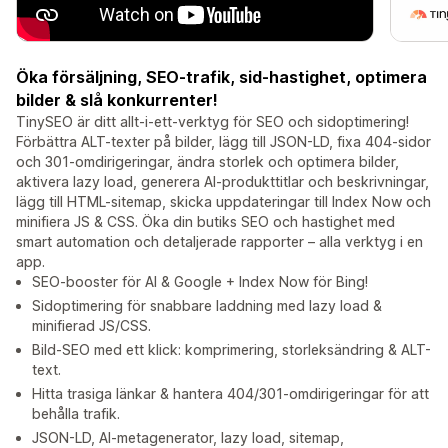
Öka försäljning, SEO-trafik, sid-hastighet, optimera
bilder & slå konkurrenter!
TinySEO är ditt allt-i-ett-verktyg för SEO och sidoptimering!
Förbättra ALT-texter på bilder, lägg till JSON-LD, fixa 404-sidor
och 301-omdirigeringar, ändra storlek och optimera bilder,
aktivera lazy load, generera AI-produkttitlar och beskrivningar,
lägg till HTML-sitemap, skicka uppdateringar till Index Now och
minifiera JS & CSS. Öka din butiks SEO och hastighet med
smart automation och detaljerade rapporter – alla verktyg i en
app.
SEO-booster för AI & Google + Index Now för Bing!
Sidoptimering för snabbare laddning med lazy load &
minifierad JS/CSS.
Bild-SEO med ett klick: komprimering, storleksändring & ALT-
text.
Hitta trasiga länkar & hantera 404/301-omdirigeringar för att
behålla trafik.
JSON-LD, AI-metagenerator, lazy load, sitemap,