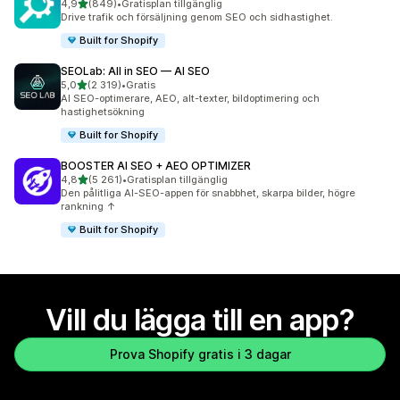
av 5 stjärnor
4,9
(849)
•
Gratisplan tillgänglig
849 recensioner totalt
Drive trafik och försäljning genom SEO och sidhastighet.
Built for Shopify
SEOLab: All in SEO — AI SEO
av 5 stjärnor
5,0
(2 319)
•
Gratis
2319 recensioner totalt
AI SEO-optimerare, AEO, alt-texter, bildoptimering och
hastighetsökning
Built for Shopify
BOOSTER AI SEO + AEO OPTIMIZER
av 5 stjärnor
4,8
(5 261)
•
Gratisplan tillgänglig
5261 recensioner totalt
Den pålitliga AI-SEO-appen för snabbhet, skarpa bilder, högre
rankning ↑
Built for Shopify
Vill du lägga till en app?
Prova Shopify gratis i 3 dagar