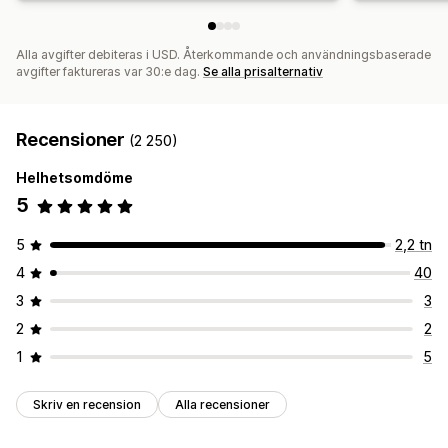
Alla avgifter debiteras i USD. Återkommande och användningsbaserade
avgifter faktureras var 30:e dag.
Se alla prisalternativ
Recensioner
(2 250)
Helhetsomdöme
5
5
2,2 tn
4
40
3
3
2
2
1
5
Skriv en recension
Alla recensioner