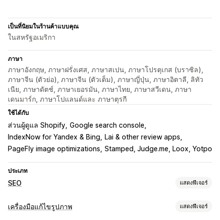
เป็นที่นิยมในร้านค้าแบบคุณ
ในสหรัฐอเมริกา
ภาษา
ภาษาอังกฤษ, ภาษาฝรั่งเศส, ภาษาสเปน, ภาษาโปรตุเกส (บราซิล),
ภาษาจีน (ตัวย่อ), ภาษาจีน (ตัวเต็ม), ภาษาญี่ปุ่น, ภาษาอิตาลี, ลิทัว
เนีย, ภาษาดัตช์, ภาษาเยอรมัน, ภาษาไทย, ภาษาสวีเดน, ภาษา
เดนมาร์ก, ภาษาโปแลนด์และ ภาษาตุรกี
ใช้ได้กับ
ส่วนผู้ดูแล Shopify
Google search console
IndexNow for Yandex & Bing
Lai & other review apps
PageFly image optimizations
Stamped, Judge.me, Loox, Yotpo
ประเภท
SEO
แสดงฟีเจอร์
เครื่องมือ SEO
เครื่องมือแก้ไขรูปภาพ
แสดงฟีเจอร์
การบีบอัดภาพ
การปรับขนาดภาพ
ข้อมูลสำรองรูปภาพ