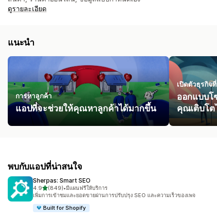
ดูรายละเอียด
แนะนำ
เปิดตัวธุรกิจ
การหาลูกค้า
ออกแบบโซล
แอปที่จะช่วยให้คุณหาลูกค้าได้มากขึ้น
คุณเติบโตได
พบกับแอปที่น่าสนใจ
Sherpas: Smart SEO
เต็ม 5 ดาว
4.9
(849)
•
มีแผนฟรีให้บริการ
ทั้งหมด 849 รีวิว
เพิ่มการเข้าชมและยอดขายผ่านการปรับปรุง SEO และความเร็วของเพจ
Built for Shopify