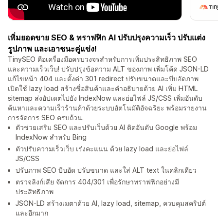
เพิ่มยอดขาย SEO & ทราฟฟิก AI ปรับปรุงความเร็ว ปรับแต่ง
รูปภาพ และเอาชนะคู่แข่ง!
TinySEO คือเครื่องมือครบวงจรสำหรับการเพิ่มประสิทธิภาพ SEO
และความเร็วเว็บ! ปรับปรุงข้อความ ALT ของภาพ เพิ่มโค้ด JSON-LD
แก้ไขหน้า 404 และตั้งค่า 301 redirect ปรับขนาดและบีบอัดภาพ
เปิดใช้ lazy load สร้างชื่อสินค้าและคำอธิบายด้วย AI เพิ่ม HTML
sitemap ส่งอัปเดตไปยัง IndexNow และย่อไฟล์ JS/CSS เพิ่มอันดับ
ค้นหาและความเร็วร้านค้าด้วยระบบอัตโนมัติอัจฉริยะ พร้อมรายงาน
การจัดการ SEO ครบถ้วน.
ตัวช่วยเสริม SEO และปรับเว็บด้วย AI ติดอันดับ Google พร้อม
IndexNow สำหรับ Bing
ตัวปรับความเร็วเว็บ เร่งคะแนน ด้วย lazy load และย่อไฟล์
JS/CSS
ปรับภาพ SEO บีบอัด ปรับขนาด และใส่ ALT text ในคลิกเดียว
ตรวจลิงก์เสีย จัดการ 404/301 เพื่อรักษาทราฟฟิกอย่างมี
ประสิทธิภาพ
JSON-LD สร้างเมตาด้วย AI, lazy load, sitemap, ควบคุมสคริปต์
และอีกมาก