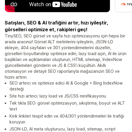
Satışları, SEO & AI trafiğini artır, hızı iyileştir,
görselleri optimize et, rakipleri geç!
TinySEO, SEO görsel ve sayfa hızı optimizasyonu için hepsi bir
arada aracınız! Görsel ALT metinlerini iyileştirin, JSON-LD
ekleyin, 404 sayfaları ve 301 yönlendirmelerini düzeltin,
görselleri boyutlandırıp optimize edin, lazy load açın, AI ile ürün
başlıkları ve açıklamaları oluşturun, HTML sitemap, IndexNow
güncellemeleri gönderin ve JS & CSS’i küçültün. Akıllı
otomasyon ve detaylı SEO raporlarıyla mağazanızın SEO ve
hızını artırın.
SEO artırıcı ve optimize edici AI & Google + Bing IndexNow
desteği
Site hızı artırıcı: lazy load ve JS/CSS minifikasyonu
Tek tıkla SEO: görsel optimizasyon, sıkıştırma, boyut ve ALT
text
Kırık linkleri tespit edin ve 404/301 yönlendirmeleri ile trafiği
koruyun
JSON-LD, AI meta oluşturucu, lazy load, sitemap, script