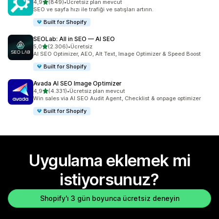
5 yıldız üzerinden
4,9
(849)
•
Ücretsiz plan mevcut
toplam 849 değerlendirme
SEO ve sayfa hızı ile trafiği ve satışları artırın.
Built for Shopify
SEOLab: All in SEO — AI SEO
5 yıldız üzerinden
5,0
(2.306)
•
Ücretsiz
toplam 2306 değerlendirme
AI SEO Optimizer, AEO, Alt Text, Image Optimizer & Speed Boost
Built for Shopify
Avada AI SEO Image Optimizer
5 yıldız üzerinden
4,9
(4.331)
•
Ücretsiz plan mevcut
toplam 4331 değerlendirme
Win sales via AI SEO Audit Agent, Checklist & onpage optimizer
Built for Shopify
Uygulama eklemek mi
istiyorsunuz?
Shopify'ı 3 gün boyunca ücretsiz deneyin