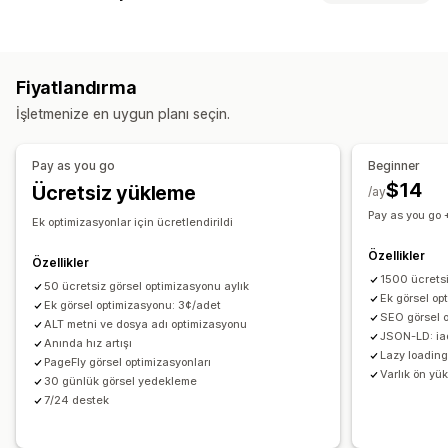
Görsel sıkıştırma
Görsel yeniden boyutlandırma
Görsel optimizasyonu
Görsel yedekleme
ALT metin
Dosya adlandırma
Otomatik optimizasyon
Görsel sıkıştırma
Kalite kontrolü
Ön yükleme
Tembel yükleme
Bozuk bağlantılar
Fiyatlandırma
SEO
Alternatif metin
Yapay zeka üretimi
Yeniden Yönlendirmeler
404 sayfaları
Site haritaları
İşletmenize en uygun planı seçin.
Sayfa indeksleme
Meta etiketler
Zengin sonuçlar
Toplu düzenleme
JSON-LD
Şemalar
Komut dosyaları
Toplu düzenleme
Alternatif metin
Dosya adları
İndirme
Dosya yükleme
Pay as you go
Beginner
Yapay zeka üretimi
Yerel SEO
Görsel optimizasyonu
Sıkıştırma
Yeniden boyutlandırma
$14
Ücretsiz yükleme
/ay
Hız optimizasyonu
İçerik optimizasyonu
Pay as you go 
Meta veri optimizasyonu
Ek optimizasyonlar için ücretlendirildi
Otomasyonlar
Özellikler
Performansı izleme
Özellikler
1500 ücretsi
SEO puanı
50 ücretsiz görsel optimizasyonu aylık
Denetimler
Raporlama
Bilgiler ve ipuçları
Ek görsel op
Ek görsel optimizasyonu: 3¢/adet
Analizler
Rakip analizi
Anahtar sözcük analizi
Hız analizi
SEO görsel 
ALT metni ve dosya adı optimizasyonu
JSON-LD: iad
Bağlantı analizi
İçerik analizi
İzleme
Sıralama izleme
Anında hız artışı
Lazy loading
PageFly görsel optimizasyonları
Web sitesi trafiği
Test
Varlık ön yü
30 günlük görsel yedekleme
7/24 destek