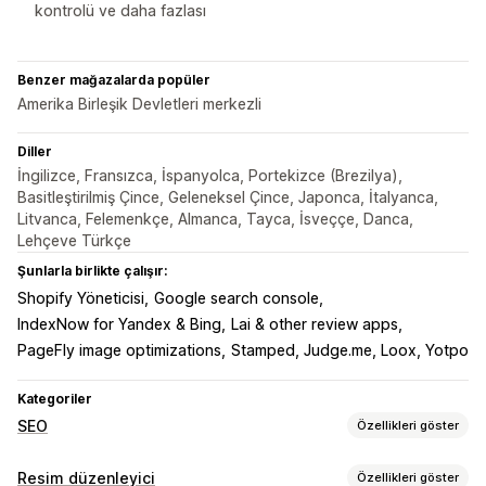
kontrolü ve daha fazlası
Benzer mağazalarda popüler
Amerika Birleşik Devletleri merkezli
Diller
İngilizce, Fransızca, İspanyolca, Portekizce (Brezilya),
Basitleştirilmiş Çince, Geleneksel Çince, Japonca, İtalyanca,
Litvanca, Felemenkçe, Almanca, Tayca, İsveççe, Danca,
Lehçeve Türkçe
Şunlarla birlikte çalışır:
Shopify Yöneticisi
Google search console
IndexNow for Yandex & Bing
Lai & other review apps
PageFly image optimizations
Stamped, Judge.me, Loox, Yotpo
Kategoriler
SEO
Özellikleri göster
SEO araçları
Resim düzenleyici
Özellikleri göster