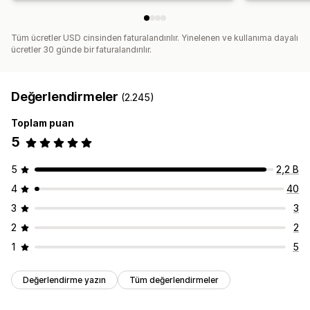
Tüm ücretler USD cinsinden faturalandırılır. Yinelenen ve kullanıma dayalı
ücretler 30 günde bir faturalandırılır.
Değerlendirmeler
(2.245)
Toplam puan
5
5
2,2 B
4
40
3
3
2
2
1
5
Değerlendirme yazın
Tüm değerlendirmeler