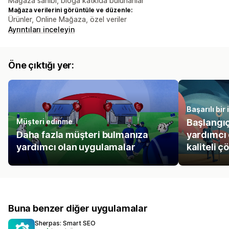
Mağaza sahibi, bloga katkıda bulunanlar
Mağaza verilerini görüntüle ve düzenle:
Ürünler, Online Mağaza, özel veriler
Ayrıntıları inceleyin
Öne çıktığı yer:
Başarılı bir
Müşteri edinme
Başlangı
Daha fazla müşteri bulmanıza
yardımcı
yardımcı olan uygulamalar
kaliteli ç
Buna benzer diğer uygulamalar
Sherpas: Smart SEO