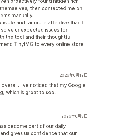
even proactively found hidden rich
ed themselves, then contacted me on
oblems manually.
nsible and far more attentive than I
 solve unexpected issues for
th the tool and their thoughtful
mmend TinyIMG to every online store
2026年6月12日
overall. I've noticed that my Google
g, which is great to see.
2026年6月8日
has become part of our daily
 and gives us confidence that our