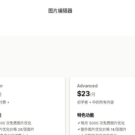
SEO 工具
图片编辑器
图片压缩
图片尺寸调整
图片备份
替代
图片优化
失效的链接
重定向
404 页面
站点地
自动优化
图片压缩
质量控制
SEO
替
JSON-LD
架构
脚本
批量编辑
AI 生
内容优化
元数据优化
自动化
批量编辑
替代文本
文件名
下载
文件上传
压缩
监控绩效
SEO 评分
审核
报告
洞察和技巧
分析
链接分析
内容分析
跟踪
排名跟踪
网
er
Advanced
$23
月
/月
费 +
初学者 + 中的所有内容
能
特色功能
500 次免费图片优化
每月 5000 次免费图片优化
片优化价格 2¢/张图片
额外图片优化价格 1¢/张图片