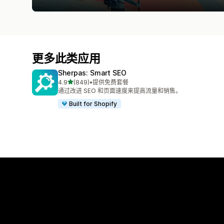
更多此类应用
Sherpas: Smart SEO
星（满分 5 星）
4.9
(849)
•
提供免费套餐
总共 849 条评论
通过改进 SEO 和页面速度来提高流量和销售。
Built for Shopify