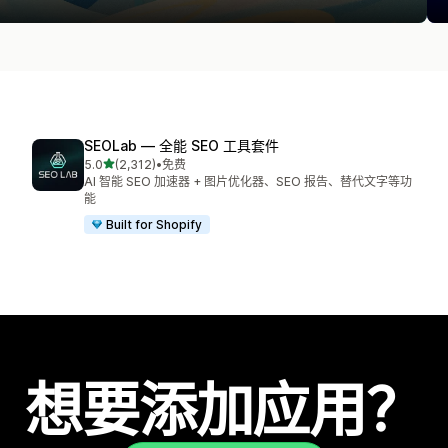
SEOLab — 全能 SEO 工具套件
星（满分 5 星）
5.0
(2,312)
•
免费
总共 2312 条评论
AI 智能 SEO 加速器 + 图片优化器、SEO 报告、替代文字等功
能
Built for Shopify
想要添加应用？