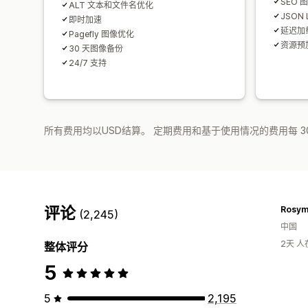
SEO
ALT 文本和文件名优化
JSON
即时加速
延迟加
Pagefly 图像优化
资源预
30 天图像备份
24/7 支持
所有费用均以USD结算。 定期费用和基于使用情况的费用每 3
评论
Rosym
(2,245)
中国
2天 
整体评分
5
5
2,195