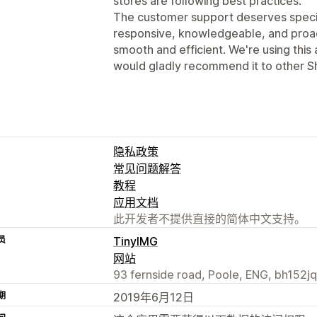
stores are following best practices.
The customer support deserves special
responsive, knowledgeable, and proac
smooth and efficient. We're using this
would gladly recommend it to other S
隐私政策
常见问题解答
教程
应用文档
此开发者不提供直接的简体中文支持。
员
TinyIMG
网站
93 fernside road, Poole, ENG, bh152jq
期
2019年6月12日