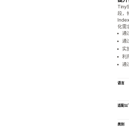
Tin
段，
In
化需
通
通
实
利
通
语言
适配以
类别