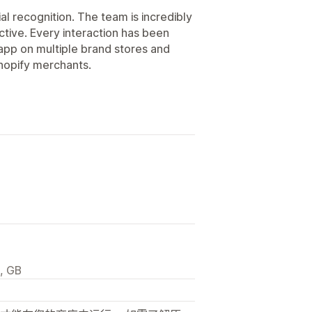
 recognition. The team is incredibly
tive. Every interaction has been
 app on multiple brand stores and
hopify merchants.
, GB