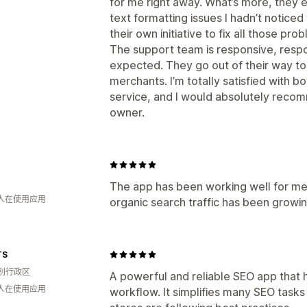
for me right away. What’s more, they 
text formatting issues I hadn’t notic
their own initiative to fix all those pr
The support team is responsive, respo
expected. They go out of their way to
merchants. I’m totally satisfied with bo
service, and I would absolutely reco
owner.
The app has been working well for me 
 人在使用应用
organic search traffic has been growin
TS
别行政区
A powerful and reliable SEO app that 
 人在使用应用
workflow. It simplifies many SEO tasks