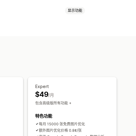
显示功能
文本
文件命名
预加载
延迟加载
图
页面索引
元标记
丰富代码片段
代文本
AI 生成
成
本地 SEO
图片优化
速度优化
尺寸调整
竞争对手分析
关键字分析
速度分析
站流量
测试
Expert
$49
/月
包含高级版所有功能 +
特色功能
每月 15000 张免费图片优化
额外图片优化价格 0.8¢/张