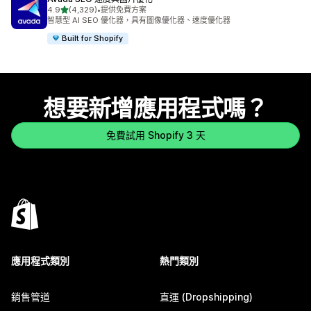
滿分 5 顆星
4.9
(4,329)
•
提供免費方案
共有 4329 則評價
智慧型 AI SEO 優化器，具有圖像優化器、速度優化器
Built for Shopify
想要新增應用程式嗎？
免費試用 Shopify 3 天
應用程式類別
熱門類別
銷售管道
直運 (Dropshipping)