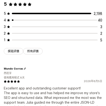
5
5
2,198
4
40
3
3
2
2
1
5
撰寫評價
所有評價
Mundo Gorras
西班牙
使用應用程式 8天
2026年8月5日
Excellent app and outstanding customer support!
The app is easy to use and has helped me improve my store's
SEO and structured data. What impressed me the most was the
support team. Julia guided me through the entire JSON-LD