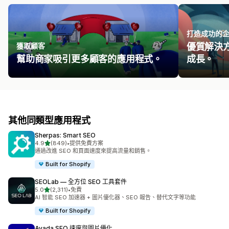
打造成功的
獲取顧客
優質解決
幫助商家吸引更多顧客的應用程式。
成長。
其他同類型應用程式
Sherpas: Smart SEO
滿分 5 顆星
4.9
(849)
•
提供免費方案
共有 849 則評價
通過改進 SEO 和頁面速度來提高流量和銷售。
Built for Shopify
SEOLab — 全方位 SEO 工具套件
滿分 5 顆星
5.0
(2,311)
•
免費
共有 2311 則評價
AI 智能 SEO 加速器 + 圖片優化器、SEO 報告、替代文字等功能
Built for Shopify
Avada SEO 速度與圖片優化