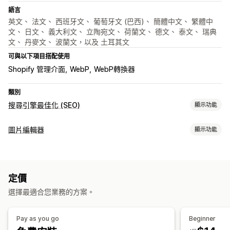
語言
英文、 法文、 西班牙文、 葡萄牙文 (巴西)、 簡體中文、 繁體中
文、 日文、 義大利文、 立陶宛文、 荷蘭文、 德文、 泰文、 瑞典
文、 丹麥文、 波蘭文，以及 土耳其文
可與以下項目搭配使用
Shopify 管理介面
WebP
WebP轉換器
類別
搜尋引擎最佳化 (SEO)
顯示功能
搜尋引擎最佳化 (SEO) 工具
圖片編輯器
顯示功能
壓縮圖片
調整圖片尺寸
備份圖片
替代文字
檔案名稱
預先載入
圖片最佳化
延遲載入
故障連結
重新導向
404 頁面
網站地圖
網站索引
自動最佳化
壓縮圖片
品管
SEO
替代文字
AI 生成內容
中繼標籤
豐富程式碼片段
JSON-LD
結構化資料
程式碼
定價
大量編輯
AI 生成內容
本地搜尋引擎最佳化 (SEO)
圖片最佳化
大量編輯
選擇最適合您業務的方案。
速度最佳化
內容最佳化
中繼資料最佳化
自動化
替代文字
檔案名稱
下載
檔案上傳
壓縮
調整大小
追蹤成效
Pay as you go
Beginner
搜尋引擎最佳化 (SEO) 分數
稽核
報告
深入分析與秘訣
分析