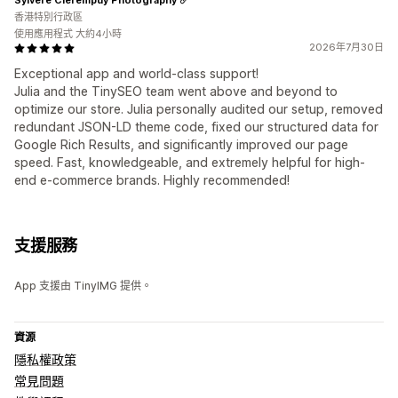
香港特別行政區
使用應用程式 大約4小時
2026年7月30日
Exceptional app and world-class support!
Julia and the TinySEO team went above and beyond to
optimize our store. Julia personally audited our setup, removed
redundant JSON-LD theme code, fixed our structured data for
Google Rich Results, and significantly improved our page
speed. Fast, knowledgeable, and extremely helpful for high-
end e-commerce brands. Highly recommended!
支援服務
App 支援由 TinyIMG 提供。
資源
隱私權政策
常見問題