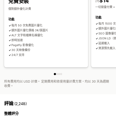
$14
免費安裝
/月
競爭者分析
關鍵字分析
速度分析
連結分析
內容分析
追蹤
一切按量付費 +
僅對額外優化計費
排名追蹤
網站流量
測試
功能
功能
每月 1500
每月 50 次免費圖片優化
額外圖片優化價
額外圖片優化價格 3¢/張圖片
SEO 圖像
ALT 文字和檔案名稱優化
JSON LD
即時加速
延遲載入
Pagefly 影像優化
資源預先載入
30 天映像備份
24/7 支持
所有費用均以 USD 計價。 定期費用和依使用量計費方案，均以 30 天為週期
收費。
評論
(2,248)
整體評分