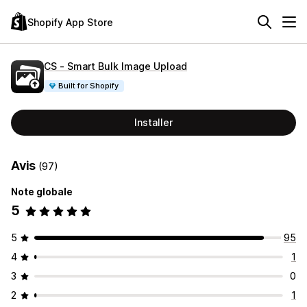
Shopify App Store
CS ‑ Smart Bulk Image Upload
Built for Shopify
Installer
Avis
(97)
Note globale
5
5
95
4
1
3
0
2
1