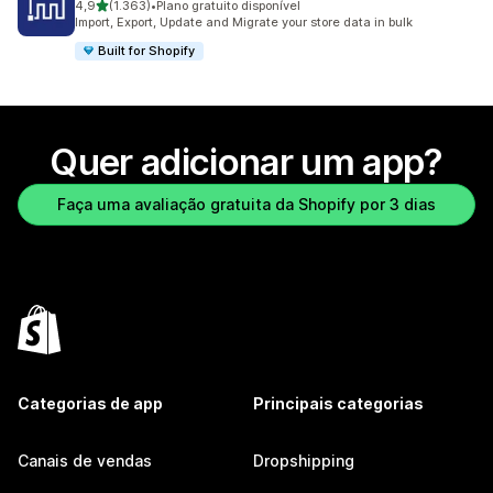
de 5 estrelas
4,9
(1.363)
•
Plano gratuito disponível
1363 avaliações ao todo
Import, Export, Update and Migrate your store data in bulk
Built for Shopify
Quer adicionar um app?
Faça uma avaliação gratuita da Shopify por 3 dias
Categorias de app
Principais categorias
Canais de vendas
Dropshipping