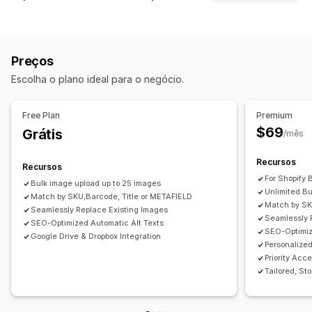
Upload em massa
Redimensionamento de imagens
Sincronização de dados
Legendas
SEO
Responsividade para dispositivos móveis
Sincronização de estoque
Sincronização de produtos
Preços
Sincronização em tempo real
Escolha o plano ideal para o negócio.
Migração de dados
Importação em massa
Suporte para arquivos grandes
Free Plan
Premium
Atualizações em massa
Coleções
Estoque
Metacampos
$69
Grátis
/mês
Produtos
Migrar de plataforma
Recursos
Recursos
For Shopify 
Bulk image upload up to 25 images
Unlimited B
Match by SKU,Barcode, Title or METAFIELD
Match by SK
Seamlessly Replace Existing Images
Seamlessly 
SEO-Optimized Automatic Alt Texts
SEO-Optimiz
Google Drive & Dropbox Integration
Personalized
Priority Ac
Tailored, St