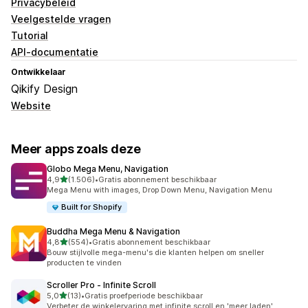
Privacybeleid
Veelgestelde vragen
Tutorial
API-documentatie
Ontwikkelaar
Qikify Design
Website
Meer apps zoals deze
Globo Mega Menu, Navigation
van 5 sterren
4,9
(1.506)
•
Gratis abonnement beschikbaar
1506 recensies in totaal
Mega Menu with images, Drop Down Menu, Navigation Menu
Built for Shopify
Buddha Mega Menu & Navigation
van 5 sterren
4,8
(554)
•
Gratis abonnement beschikbaar
554 recensies in totaal
Bouw stijlvolle mega-menu's die klanten helpen om sneller
producten te vinden
Scroller Pro ‑ Infinite Scroll
van 5 sterren
5,0
(13)
•
Gratis proefperiode beschikbaar
13 recensies in totaal
Verbeter de winkelervaring met infinite scroll en 'meer laden'