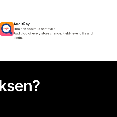
AuditRay
Ilmainen sopimus saatavilla
Audit log of every store change. Field-level diffs and
alerts.
uksen?