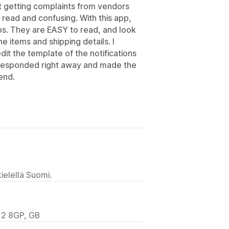
pt getting complaints from vendors
 read and confusing. With this app,
ips. They are EASY to read, and look
ne items and shipping details. I
dit the template of the notifications
, responded right away and made the
end.
ielellä Suomi.
12 8GP, GB