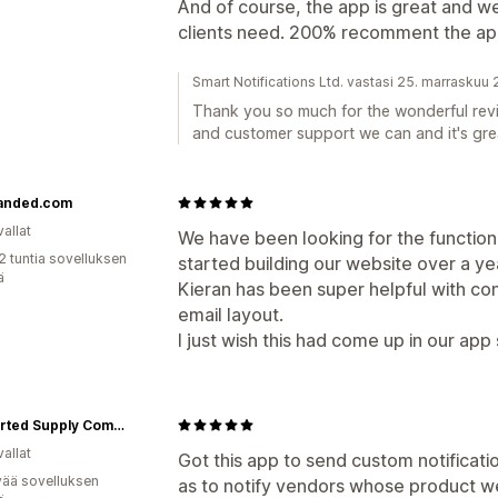
And of course, the app is great and we
clients need. 200% recomment the ap
Smart Notifications Ltd. vastasi 25. marraskuu
Thank you so much for the wonderful revi
and customer support we can and it's grea
anded.com
allat
We have been looking for the functiona
2 tuntia sovelluksen
started building our website over a ye
ä
Kieran has been super helpful with co
email layout.
I just wish this had come up in our ap
Uncharted Supply Company
allat
Got this app to send custom notification
vää sovelluksen
as to notify vendors whose product we