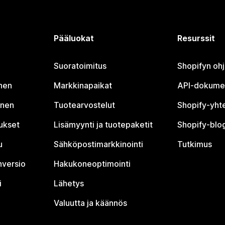
Pääluokat
Resurssit
Suoratoimitus
Shopifyn oh
nen
Markkinapaikat
API-dokume
inen
Tuotearvostelut
Shopify-yht
tukset
Lisämyynti ja tuotepaketit
Shopify-blog
u
Sähköpostimarkkinointi
Tutkimus
nversio
Hakukoneoptimointi
i
Lähetys
Valuutta ja käännös