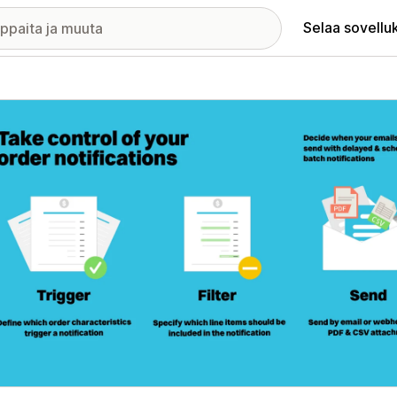
Selaa sovellu
elykuvagalleria