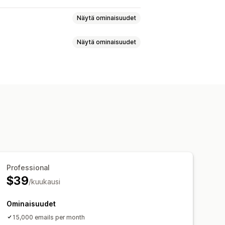
Näytä ominaisuudet
Näytä ominaisuudet
kset
Varastotasot
et
Maksun tila
Aikaperusteiset
tukset
Henkilöstöilmoitukset
et
istimet
Mallit
Ajastetut tehtävät
ähköpostimallit
Liitteet
Tunnisteet
Professional
$39
/kuukausi
Ominaisuudet
15,000 emails per month