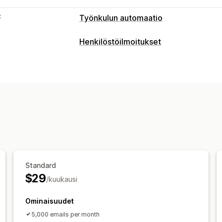
t
Työnkulun automaatio
Automaattiset tehtävät
Henkilöstöilmoitukset
Asiakastunnisteet
Sähköpostivastau
Ilmoitustyypit
Tilausten täyttäminen
Tilaustunniste
Mukautetut ilmoitukset
Asiakasilmoi
Tilausten käsittely
Toimittajailmoitukset
Myyjäilmoituks
Mukautukset
Mukautukset
Ehdollinen logiikka
Mukautetut käynn
Ilmoitussäännöt
Joukkoilmoitukset
S
Standard
$29
/kuukausi
Ominaisuudet
5,000 emails per month