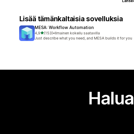
Lanse
Lisää tämänkaltaisia sovelluksia
MESA: Workflow Automation
/ 5 tähteä
4,9
(153)
•
Ilmainen kokeilu saatavilla
153 arvostelua yhteensä
Just describe what you need, and MESA builds it for you
Halua