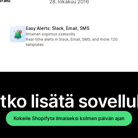
erattu
28. lokakuu 2016
Easy Alerts: Slack, Email, SMS
Ilmainen sopimus saatavilla
Real-time alerts in Slack, Email, SMS, and more. 120
templates
tko lisätä sovell
Kokeile Shopifyta ilmaiseksi kolmen päivän ajan