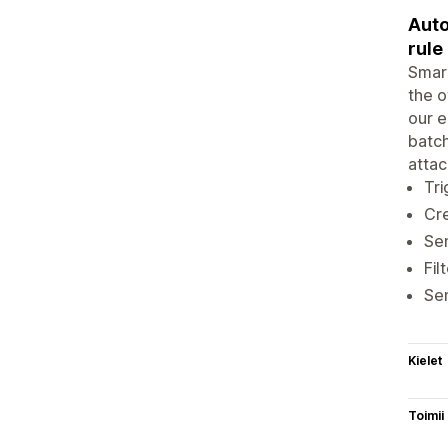
Auto
rule
Smart
the o
our e
batch
atta
Tri
Cre
Sen
Fil
Sen
Kielet
Toimii