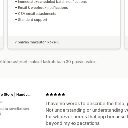
Immediate+scheduled batch notifications
Email & webhook notifications
CSV email attachments
Standard support
7 päivän maksuton kokeilu
yttöperusteiset maksut laskutetaan 30 päivän välein.
Mariano Store | Handcrafted since 1945
ali
I have no words to describe the help, 
autta sovelluksen
Not understanding or understanding ver
ä
for whoever needs that app because t
beyond my expectations!