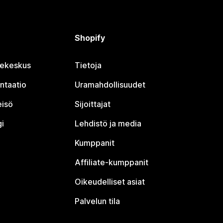
Shopify
jekeskus
Tietoja
ntaatio
Uramahdollisuudet
eisö
Sijoittajat
i
Lehdistö ja media
Kumppanit
Affiliate-kumppanit
Oikeudelliset asiat
Palvelun tila