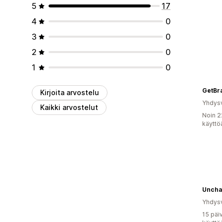
5
17
4
0
3
0
2
0
1
0
GetBr
Kirjoita arvostelu
Yhdysv
Kaikki arvostelut
Noin 2
käyttö
Yhdysv
15 päi