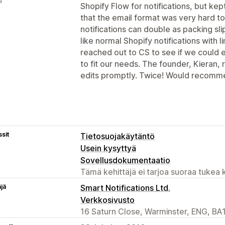
ä
Shopify Flow for notifications, but ke
that the email format was very hard to
notifications can double as packing sl
like normal Shopify notifications with li
reached out to CS to see if we could e
to fit our needs. The founder, Kieran
edits promptly. Twice! Would recomm
sit
Tietosuojakäytäntö
Usein kysyttyä
Sovellusdokumentaatio
Tämä kehittäjä ei tarjoa suoraa tukea k
äjä
Smart Notifications Ltd.
Verkkosivusto
16 Saturn Close, Warminster, ENG, BA