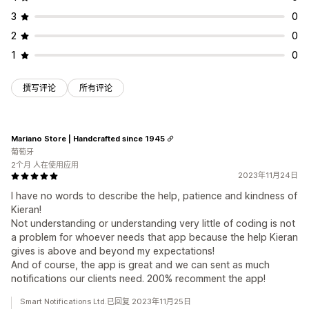
3
0
2
0
1
0
撰写评论
所有评论
Mariano Store | Handcrafted since 1945
葡萄牙
2个月 人在使用应用
2023年11月24日
I have no words to describe the help, patience and kindness of
Kieran!
Not understanding or understanding very little of coding is not
a problem for whoever needs that app because the help Kieran
gives is above and beyond my expectations!
And of course, the app is great and we can sent as much
notifications our clients need. 200% recomment the app!
Smart Notifications Ltd.已回复 2023年11月25日