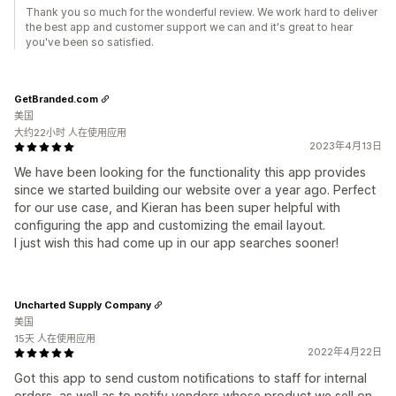
Thank you so much for the wonderful review. We work hard to deliver
the best app and customer support we can and it's great to hear
you've been so satisfied.
GetBranded.com
美国
大约22小时 人在使用应用
2023年4月13日
We have been looking for the functionality this app provides
since we started building our website over a year ago. Perfect
for our use case, and Kieran has been super helpful with
configuring the app and customizing the email layout.
I just wish this had come up in our app searches sooner!
Uncharted Supply Company
美国
15天 人在使用应用
2022年4月22日
Got this app to send custom notifications to staff for internal
orders, as well as to notify vendors whose product we sell on