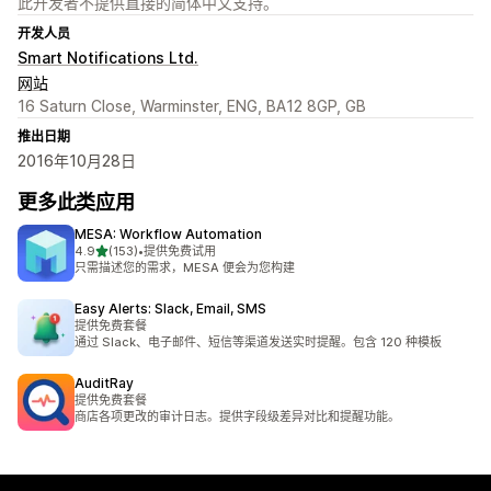
此开发者不提供直接的简体中文支持。
开发人员
Smart Notifications Ltd.
网站
16 Saturn Close, Warminster, ENG, BA12 8GP, GB
推出日期
2016年10月28日
更多此类应用
MESA: Workflow Automation
星（满分 5 星）
4.9
(153)
•
提供免费试用
总共 153 条评论
只需描述您的需求，MESA 便会为您构建
Easy Alerts: Slack, Email, SMS
提供免费套餐
通过 Slack、电子邮件、短信等渠道发送实时提醒。包含 120 种模板
AuditRay
提供免费套餐
商店各项更改的审计日志。提供字段级差异对比和提醒功能。