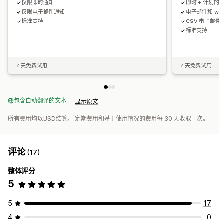
仅限即时通知
即时 + 计划
仅限电子邮件通知
电子邮件和 we
标准支持
CSV 电子邮
标准支持
7 天免费试用
7 天免费试用
包含自动翻译的文本
显示原文
所有费用均以USD结算。 定期费用和基于使用情况的费用每 30 天收取一次。
评论
(17)
整体评分
5
5
17
4
0