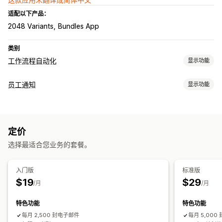
适配以下产品：
2048 Variants
Bundles App
类别
工作流程自动化
显示功能
自动化任务
员工通知
显示功能
客户标记
电子邮件回复
库存水平
订单发货
订单标记
付款状态
通知类型
基于时间
订单处理
自定义提醒
客户通知
员工通知
供应商通知
厂商通知
自定义
定价
自定义
条件逻辑
自定义触发器
模板
预定任务
选择最适合您业务的套餐。
通知规则
批量通知
电子邮件模板
附件
标记
入门版
标准版
$19
$29
/月
/月
特色功能
特色功能
每月 2,500 封电子邮件
每月 5,000