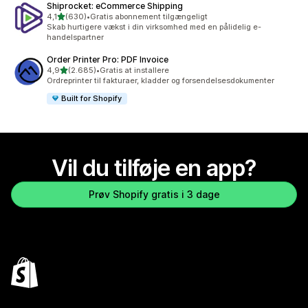
Shiprocket: eCommerce Shipping
ud af 5 stjerner
4,1
(630)
•
Gratis abonnement tilgængeligt
630 anmeldelser i alt
Skab hurtigere vækst i din virksomhed med en pålidelig e-
handelspartner
Order Printer Pro: PDF Invoice
ud af 5 stjerner
4,9
(2.685)
•
Gratis at installere
2685 anmeldelser i alt
Ordreprinter til fakturaer, kladder og forsendelsesdokumenter
Built for Shopify
Vil du tilføje en app?
Prøv Shopify gratis i 3 dage