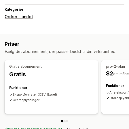
Kategorier
Ordrer – andet
Priser
Vælg det abonnement, der passer bedst til din virksomhed.
Gratis abonnement
pro-2-plan
$2
Gratis
om måne
Funktioner
Funktioner
Alle eksport
Eksportformater (CSV, Excel)
Ordreoplysn
Ordreoplysninger