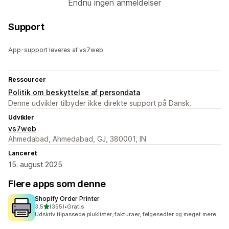
Endnu ingen anmeldelser
Support
App-support leveres af vs7web.
Ressourcer
Politik om beskyttelse af persondata
Denne udvikler tilbyder ikke direkte support på Dansk.
Udvikler
vs7web
Ahmedabad, Ahmedabad, GJ, 380001, IN
Lanceret
15. august 2025
Flere apps som denne
Shopify Order Printer
ud af 5 stjerner
3,5
(355)
•
Gratis
355 anmeldelser i alt
Udskriv tilpassede pluklister, fakturaer, følgesedler og meget mere