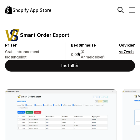
Shopify App Store
Smart Order Export
Priser
Bedømmelse
Udvikler
Gratis abonnement
(0
vs7web
0,0
tilgængeligt
Anmeldelser)
Installér