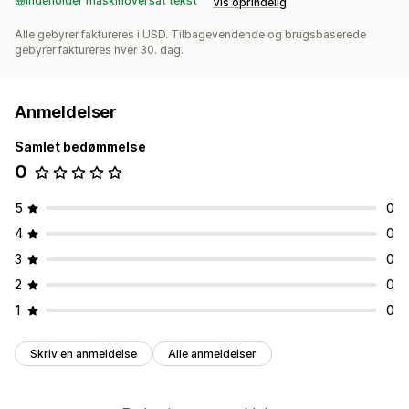
Indeholder maskinoversat tekst
Vis oprindelig
Alle gebyrer faktureres i USD. Tilbagevendende og brugsbaserede
gebyrer faktureres hver 30. dag.
Anmeldelser
Samlet bedømmelse
0
5
0
4
0
3
0
2
0
1
0
Skriv en anmeldelse
Alle anmeldelser