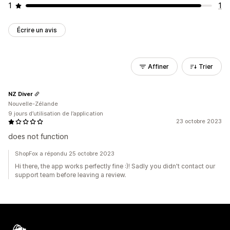
1
1
Écrire un avis
Affiner
Trier
NZ Diver
Nouvelle-Zélande
9 jours d’utilisation de l’application
23 octobre 2023
does not function
ShopFox a répondu 25 octobre 2023
Hi there, the app works perfectly fine :)! Sadly you didn't contact our
support team before leaving a review.