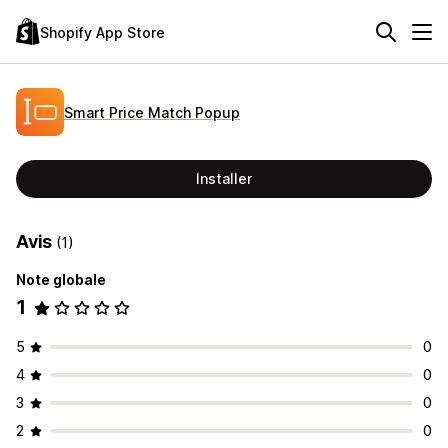
Shopify App Store
Smart Price Match Popup
Installer
Avis
(1)
Note globale
1
5
0
4
0
3
0
2
0