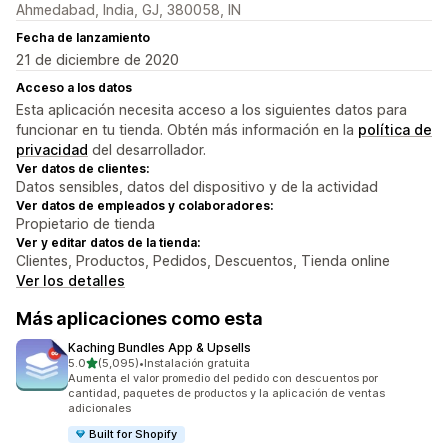
Ahmedabad, India, GJ, 380058, IN
Fecha de lanzamiento
21 de diciembre de 2020
Acceso a los datos
Esta aplicación necesita acceso a los siguientes datos para
funcionar en tu tienda. Obtén más información en la
política de
privacidad
del desarrollador.
Ver datos de clientes:
Datos sensibles, datos del dispositivo y de la actividad
Ver datos de empleados y colaboradores:
Propietario de tienda
Ver y editar datos de la tienda:
Clientes, Productos, Pedidos, Descuentos, Tienda online
Ver los detalles
Más aplicaciones como esta
Kaching Bundles App & Upsells
de 5 estrellas
5.0
(5,095)
•
Instalación gratuita
5095 reseñas en total
Aumenta el valor promedio del pedido con descuentos por
cantidad, paquetes de productos y la aplicación de ventas
adicionales
Built for Shopify