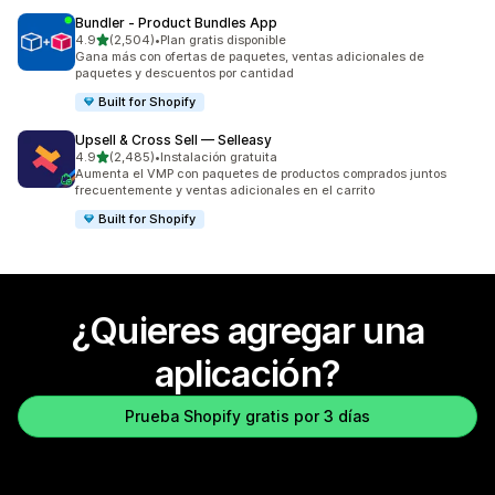
Bundler ‑ Product Bundles App
de 5 estrellas
4.9
(2,504)
•
Plan gratis disponible
2504 reseñas en total
Gana más con ofertas de paquetes, ventas adicionales de
paquetes y descuentos por cantidad
Built for Shopify
Upsell & Cross Sell — Selleasy
de 5 estrellas
4.9
(2,485)
•
Instalación gratuita
2485 reseñas en total
Aumenta el VMP con paquetes de productos comprados juntos
frecuentemente y ventas adicionales en el carrito
Built for Shopify
¿Quieres agregar una
aplicación?
Prueba Shopify gratis por 3 días