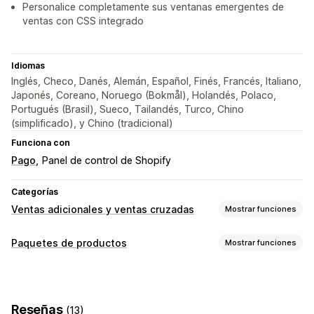
Personalice completamente sus ventanas emergentes de
ventas con CSS integrado
Idiomas
Inglés, Checo, Danés, Alemán, Español, Finés, Francés, Italiano,
Japonés, Coreano, Noruego (Bokmål), Holandés, Polaco,
Portugués (Brasil), Sueco, Tailandés, Turco, Chino
(simplificado), y Chino (tradicional)
Funciona con
Pago
Panel de control de Shopify
Categorías
Ventas adicionales y ventas cruzadas
Mostrar funciones
Personalización
Paquetes de productos
Mostrar funciones
Venta adicional en el carrito
Venta adicional en el pago
Tipos de paquetes
Venta adicional en la página de producto
Multipaquetes
Paquetes de variantes
Crea una caja
Barra de anuncios
Barra de progreso
Reseñas
(13)
Cajas para regalos
Paquetes de muestras
Venta adicional en la página de agradecimiento