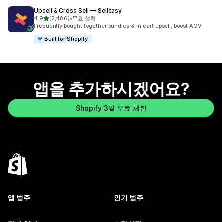
Upsell & Cross Sell — Selleasy
별 5개 중
4.9
(2,486)
•
무료 설치
총 리뷰 2486개
Frequently bought together bundles & in cart upsell, boost AOV
Built for Shopify
앱을 추가하시겠어요?
Shopify 3일 무료 체험
앱 범주
인기 범주