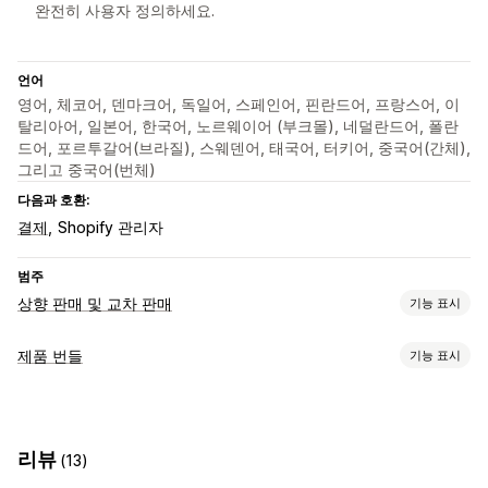
완전히 사용자 정의하세요.
언어
영어, 체코어, 덴마크어, 독일어, 스페인어, 핀란드어, 프랑스어, 이
탈리아어, 일본어, 한국어, 노르웨이어 (부크몰), 네덜란드어, 폴란
드어, 포르투갈어(브라질), 스웨덴어, 태국어, 터키어, 중국어(간체),
그리고 중국어(번체)
다음과 호환:
결제
Shopify 관리자
범주
상향 판매 및 교차 판매
기능 표시
맞춤 설정
제품 번들
기능 표시
카트 상향 판매
결제 상향 판매
제품 페이지 상향 판매
번들 유형
공지 사항 표시줄
진행률 표시줄
감사합니다 페이지 상향 판매
멀티팩
이형 상품 번들
상자 만들기
선물 상자
샘플 팩
원클릭 추가 기능
고정 카트
카트 서랍
팝업
사용자 지정 CSS
리뷰
(13)
상향 판매 번들
교차 판매 번들
함께 자주 구매하는 제품
사용자 지정 HTML
끌어서 놓기 편집기
여러 통화
여러 언어