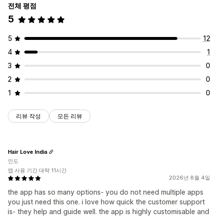
사용자 지정 번들
사용자 지정 규칙
전체 평점
5
설정 가능한 가격
제안 및 권장 사항
고정 가격
계층별 가격
수량 구분
할인
수량 할인
균일 할인
보증 기간
배송 보호
무료 기프트
제품 추가 옵션
추천 제품
5
12
백분율 할인
카트 할인
무료 배송
원 플러스 원
구독
대량 가격
함께 자주 구매하는 제품
번들
수량 할인
AI 권장 사항
4
1
도매가
동적 가격
사용자 지정 가격 책정
분석
3
0
A/B 테스트
클릭률
전환율
추천 실적
최적화 제안
퍼널 추적
2
0
1
0
리뷰 작성
모든 리뷰
Hair Love India
인도
앱 사용 기간 대략 11시간
2026년 8월 4일
the app has so many options- you do not need multiple apps
you just need this one. i love how quick the customer support
is- they help and guide well. the app is highly customisable and