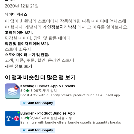
2020년 12월 21일
데이터 액세스
이 앱이 회원님의 스토어에서 작동하려면 다음 데이터에 액세스해
야 합니다. 개발자의
개인정보처리방침
에서 그 이유를 알아보세요.
고객 데이터 보기:
민감한 데이터, 장치 및 활동 데이터
직원 및 참여자 데이터 보기:
스토어 소유자
스토어 데이터 보기 및 편집:
고객, 제품, 주문, 할인, 온라인 스토어
세부 정보 보기
이 앱과 비슷한 더 많은 앱 보기
Kaching Bundles App & Upsells
별 5개 중
5.0
(5,097)
•
무료 설치
총 리뷰 5097개
Boost AOV with quantity breaks, product bundles & upsell app
Built for Shopify
Bundler ‑ Product Bundles App
별 5개 중
4.9
(2,503)
•
무료 플랜 사용 가능
총 리뷰 2503개
Earn more with bundle offers, bundle upsells & quantity breaks
Built for Shopify