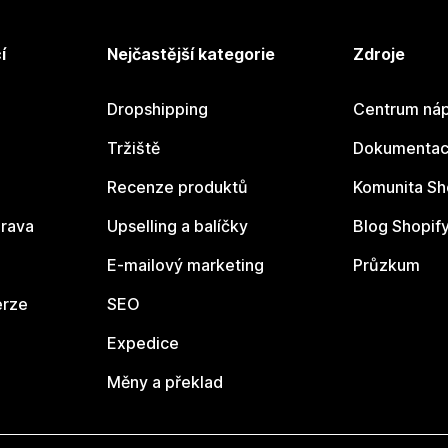
í
Nejčastější kategorie
Zdroje
Dropshipping
Centrum náp
Tržiště
Dokumentace
Recenze produktů
Komunita Sh
rava
Upselling a balíčky
Blog Shopif
E-mailový marketing
Průzkum
erze
SEO
Expedice
Měny a překlad