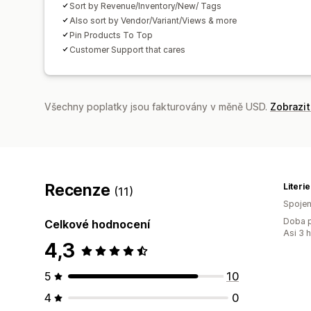
Sort by Revenue/Inventory/New/ Tags
Also sort by Vendor/Variant/Views & more
Pin Products To Top
Customer Support that cares
Všechny poplatky jsou fakturovány v měně USD.
Zobrazi
Recenze
Literi
(11)
Spojen
Doba p
Celkové hodnocení
Asi 3 
4,3
5
10
4
0