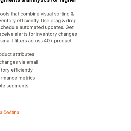
ols that combine visual sorting &
ntory efficiently. Use drag & drop
 & schedule automated updates. Get
eceive alerts for inventory changes
smart filters across 40+ product
duct attributes
changes via email
ory efficiently
formance metrics
iple segments
a čeština