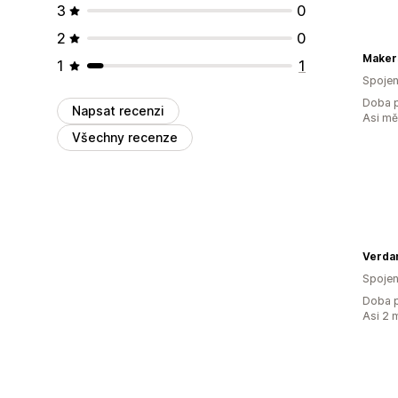
3
0
2
0
Maker
1
1
Spojen
Doba p
Napsat recenzi
Asi m
Všechny recenze
Verdan
Spojen
Doba p
Asi 2 