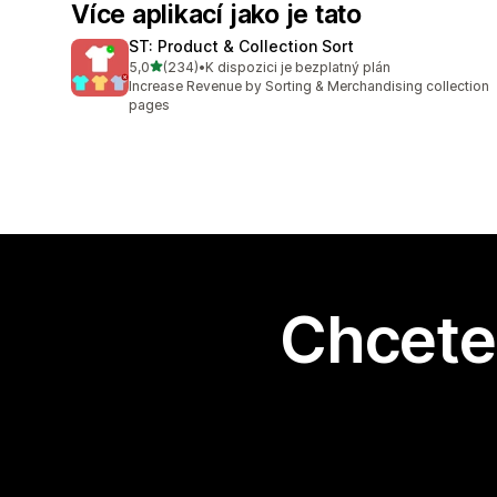
Více aplikací jako je tato
ST: Product & Collection Sort
z 5 hvězd
5,0
(234)
•
K dispozici je bezplatný plán
Celkový počet recenzí: 234
Increase Revenue by Sorting & Merchandising collection
pages
Chcete 