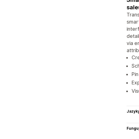
sale
Trans
smart
inter
detai
via e
attri
Cre
Sch
Pin
Exp
Vis
Jazyk
Funguj