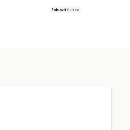
Zobrazit funkce
dla
Připnout produkty
Přetahování
ěrování
Seskupit produkty
sob
Aktualizace v reálném čase
 kolekce
Varianty
dné úpravy