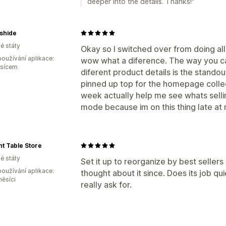
deeper into the details. Thanks!"
shide
é státy
Okay so I switched over from doing all
oužívání aplikace:
wow what a diference. The way you c
ěsícem
diferent product details is the stando
pinned up top for the homepage collec
week actually help me see whats selli
mode because im on this thing late at n
t Table Store
é státy
Set it up to reorganize by best seller
oužívání aplikace:
thought about it since. Does its job qui
měsíci
really ask for.