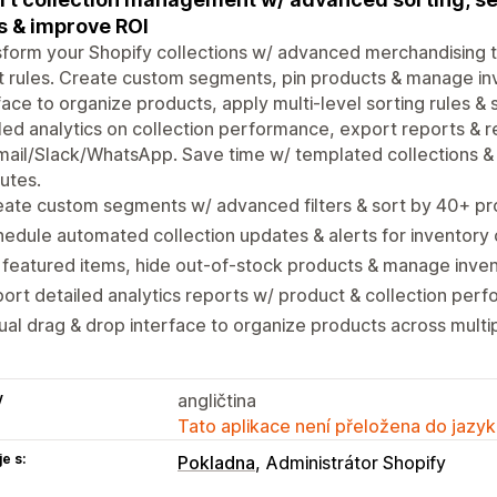
s & improve ROI
form your Shopify collections w/ advanced merchandising to
 rules. Create custom segments, pin products & manage inve
face to organize products, apply multi-level sorting rules
led analytics on collection performance, export reports & r
mail/Slack/WhatsApp. Save time w/ templated collections & 
butes.
ate custom segments w/ advanced filters & sort by 40+ pro
edule automated collection updates & alerts for inventory 
 featured items, hide out-of-stock products & manage invent
ort detailed analytics reports w/ product & collection per
ual drag & drop interface to organize products across mult
y
angličtina
Tato aplikace není přeložena do jazyk
e s:
Pokladna
Administrátor Shopify