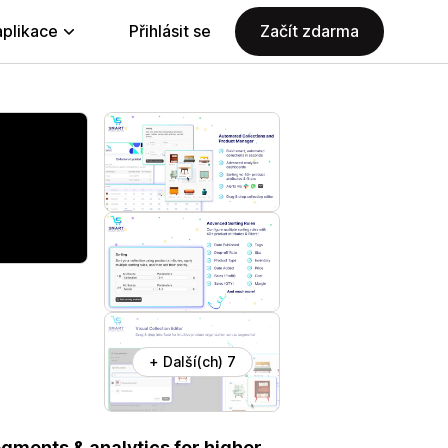
aplikace
Přihlásit se
Začít zdarma
+ Další(ch) 7
ments & analytics for higher