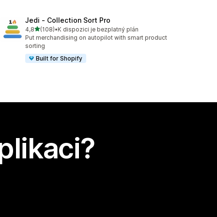
Jedi ‑ Collection Sort Pro
z 5 hvězd
4,8
(108)
•
K dispozici je bezplatný plán
Celkový počet recenzí: 108
Put merchandising on autopilot with smart product
sorting
Built for Shopify
plikaci?