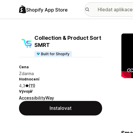
Shopify App Store
Galer
Collection & Product Sort
SMRT
Built for Shopify
Cena
Zdarma
Hodnocení
4,3
(11)
Vývojář
AccessibilityWay
Instalovat
Smar