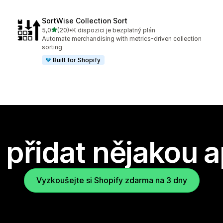
SortWise Collection Sort
z 5 hvězd
5,0
(20)
•
K dispozici je bezplatný plán
Celkový počet recenzí: 20
Automate merchandising with metrics-driven collection
sorting
Built for Shopify
přidat nějakou a
Vyzkoušejte si Shopify zdarma na 3 dny