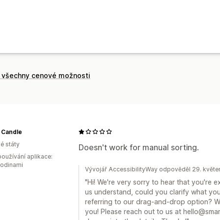
t všechny cenové možnosti
e Candle
é státy
Doesn't work for manual sorting.
oužívání aplikace:
hodinami
Vývojář AccessibilityWay odpověděl 29. květ
"Hi! We're very sorry to hear that you're 
us understand, could you clarify what yo
referring to our drag-and-drop option? We
you! Please reach out to us at hello@sma