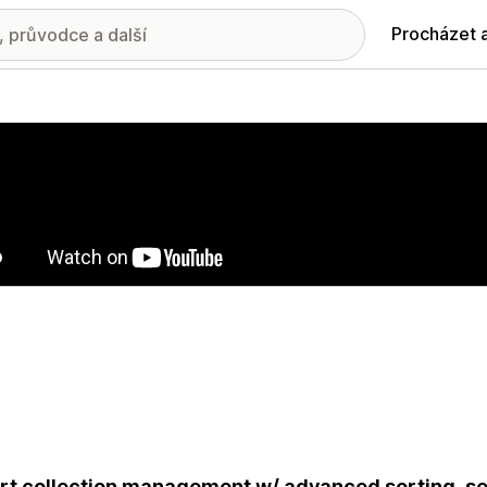
Procházet 
ie propagovaných obrázků
t collection management w/ advanced sorting, seg