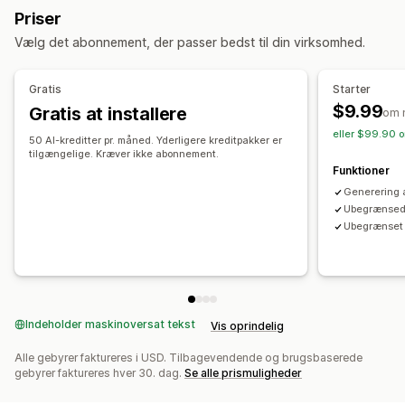
Generering med kunstig intelligens
Promptskabeloner
Priser
Masseredigering
Generering med kunstig intelligens
Flere sprog
Masseredigering
Automatiske opdateringer
Vælg det abonnement, der passer bedst til din virksomhed.
Lokal SEO
Optimering af indhold
Optimering af metadata
Automatiseringer
SEO
Gratis
Starter
Automatisk optimering
Søgning efter søgeord
Analyser
Overvågning af resultater
$9.99
Gratis at installere
om 
SEO-score
Analyser
Analyse af indhold
eller $99.90 o
50 AI-kreditter pr. måned. Yderligere kreditpakker er
tilgængelige. Kræver ikke abonnement.
Funktioner
Generering a
Ubegrænsed
Ubegrænset 
Indeholder maskinoversat tekst
Vis oprindelig
Alle gebyrer faktureres i USD. Tilbagevendende og brugsbaserede
gebyrer faktureres hver 30. dag.
Se alle prismuligheder