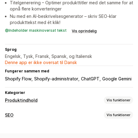
Titelgenerering – Optimer produkttitler med det samme for at
opnå flere konverteringer
Nu med en AI-beskrivelsesgenerator – skriv SEO-klar
produkttekst med ét klik!
Indeholder maskinoversat tekst
Vis oprindelig
Sprog
Engelsk, Tysk, Fransk, Spansk, og Italiensk
Denne app er ikke oversat til Dansk
Fungerer sammen med
Shopify Flow
Shopify-administrator
ChatGPT
Google Gemini
Kategorier
Produktindhold
Vis funktioner
Indholdstyper
SEO
Vis funktioner
SEO-beskrivelser
SEO-titler
Alternativ tekst
Tags
SEO-værktøjer
Skabelse af indhold
Alternativ tekst
Metatags
Udvidede kodestykker