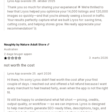
Lyros App svarede 28. oktober 2025
Thank you so much for sharing your experience! 🌟 We’re thrilled to
hear that Lryos helped you optimize your 14,000 listings and 120,000
images so quickly—and that you’re already seeing a boost in traffic.
Your results perfectly capture what we built Lryos for: saving time,
cutting costs, and helping stores grow. We really appreciate your
recommendation! 🚀
Naughty by Nature Adult Store
Australien
2 dage bruger appen
3. marts 2026
not worth the cost
Lyros App svarede 25. april 2026
Hi there, I’m sorry Lyros didn’t feel worth the cost after your first
couple of days. I reached out and offered a full refund because I want
every merchant to feel treated fairly, even when the app is not the right
fit.
I’d still be happy to understand what fell short — pricing, credits,
output quality, or workflow — so we can improve. Lyros is designed
to help merchants generate SEO-ready titles, descriptions, tags, and