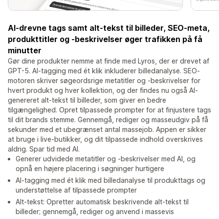
AI-drevne tags samt alt-tekst til billeder, SEO-meta,
produkttitler og -beskrivelser øger trafikken på få
minutter
Gør dine produkter nemme at finde med Lyros, der er drevet af
GPT-5. AI-tagging med ét klik inkluderer billedanalyse. SEO-
motoren skriver søgeordsrige metatitler og -beskrivelser for
hvert produkt og hver kollektion, og der findes nu også AI-
genereret alt-tekst til billeder, som giver en bedre
tilgængelighed. Opret tilpassede prompter for at finjustere tags
til dit brands stemme. Gennemgå, rediger og masseudgiv på få
sekunder med et ubegrænset antal massejob. Appen er sikker
at bruge i live-butikker, og dit tilpassede indhold overskrives
aldrig. Spar tid med AI.
Generer udvidede metatitler og -beskrivelser med AI, og
opnå en højere placering i søgninger hurtigere
AI-tagging med ét klik med billedanalyse til produkttags og
understøttelse af tilpassede prompter
Alt-tekst: Opretter automatisk beskrivende alt-tekst til
billeder; gennemgå, rediger og anvend i massevis