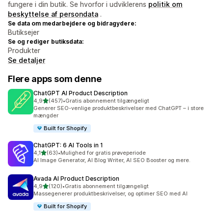
fungere i din butik. Se hvorfor i udviklerens
politik om
beskyttelse af persondata
.
Se data om medarbejdere og bidragydere:
Butiksejer
Se og rediger butiksdata:
Produkter
Se detaljer
Flere apps som denne
ChatGPT AI Product Description
ud af 5 stjerner
4,9
(457)
•
Gratis abonnement tilgængeligt
457 anmeldelser i alt
Generer SEO-venlige produktbeskrivelser med ChatGPT – i store
mængder
Built for Shopify
ChatGPT: 6 AI Tools in 1
ud af 5 stjerner
4,1
(63)
•
Mulighed for gratis prøveperiode
63 anmeldelser i alt
AI Image Generator, AI Blog Writer, AI SEO Booster og mere.
Avada AI Product Description
ud af 5 stjerner
4,9
(120)
•
Gratis abonnement tilgængeligt
120 anmeldelser i alt
Massegenerer produktbeskrivelser, og optimer SEO med AI
Built for Shopify