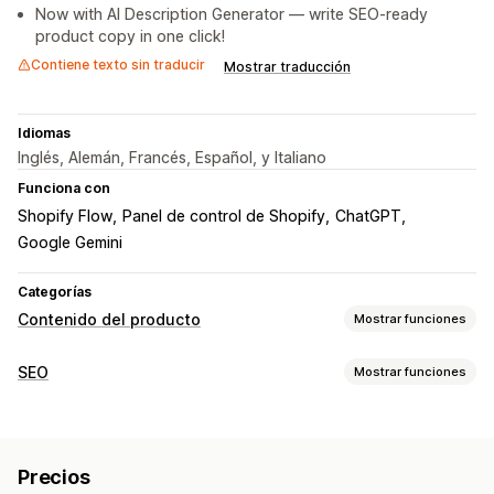
Now with AI Description Generator — write SEO-ready
product copy in one click!
Contiene texto sin traducir
Mostrar traducción
Idiomas
Inglés, Alemán, Francés, Español, y Italiano
Funciona con
Shopify Flow
Panel de control de Shopify
ChatGPT
Google Gemini
Categorías
Contenido del producto
Mostrar funciones
Tipos de contenido
SEO
Mostrar funciones
Descripciones SEO
Títulos SEO
Texto alternativo
Herramientas de SEO
Etiquetas
Texto alternativo
Metaetiqueta
Fragmentos enriquecidos
Creación de contenido
Precios
Edición masiva
Generación de IA
SEO local