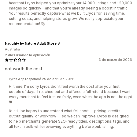
hear that Lryos helped you optimize your 14,000 listings and 120,000
images so quickly—and that you’re already seeing a boost in traffic.
Your results perfectly capture what we built Lryos for: saving time,
cutting costs, and helping stores grow. We really appreciate your
recommendation! 🚀
Naughty by Nature Adult Store
Australia
2 días usando la aplicación
3 de marzo de 2026
not worth the cost
Lyros App respondió 25 de abril de 2026
Hi there, I’m sorry Lyros didn’t feel worth the cost after your first
couple of days. I reached out and offered a full refund because I want
every merchant to feel treated fairly, even when the app is not the right
fit.
I’d still be happy to understand what fell short — pricing, credits,
output quality, or workflow — so we can improve. Lyros is designed
to help merchants generate SEO-ready titles, descriptions, tags, and
alt text in bulk while reviewing everything before publishing.