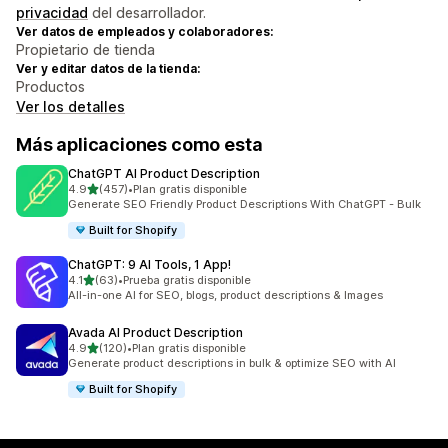
privacidad
del desarrollador.
Ver datos de empleados y colaboradores:
Propietario de tienda
Ver y editar datos de la tienda:
Productos
Ver los detalles
Más aplicaciones como esta
ChatGPT AI Product Description
de 5 estrellas
4.9
(457)
•
Plan gratis disponible
457 reseñas en total
Generate SEO Friendly Product Descriptions With ChatGPT - Bulk
Built for Shopify
ChatGPT: 9 AI Tools, 1 App!
de 5 estrellas
4.1
(63)
•
Prueba gratis disponible
63 reseñas en total
All-in-one AI for SEO, blogs, product descriptions & Images
Avada AI Product Description
de 5 estrellas
4.9
(120)
•
Plan gratis disponible
120 reseñas en total
Generate product descriptions in bulk & optimize SEO with AI
Built for Shopify