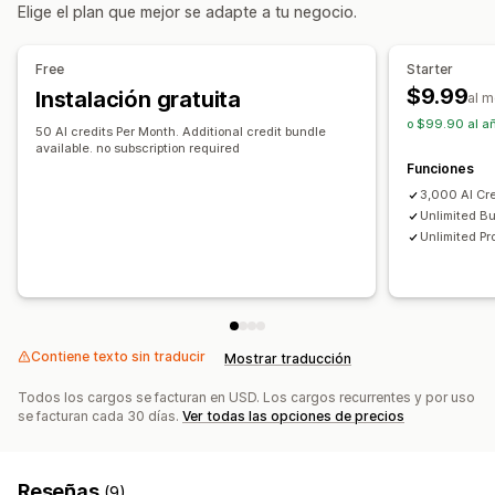
Generación de IA
Plantillas de instrucciones
Elige el plan que mejor se adapte a tu negocio.
Optimización del contenido
Optimización de metadatos
Múltiples idiomas
Edición masiva
Automatizaciones
Actualizaciones automáticas
Free
Starter
Monitorear el rendimiento
$9.99
Instalación gratuita
al 
SEO
Puntuación SEO
Informes y estadísticas
o $99.90 al añ
Optimización automática
Investigación de palabras clave
50 AI credits Per Month. Additional credit bundle
Análisis de contenido
available. no subscription required
Informes y estadísticas
Funciones
3,000 AI Cr
Unlimited Bu
Unlimited Pr
Contiene texto sin traducir
Mostrar traducción
Todos los cargos se facturan en USD. Los cargos recurrentes y por uso
se facturan cada 30 días.
Ver todas las opciones de precios
Reseñas
(9)