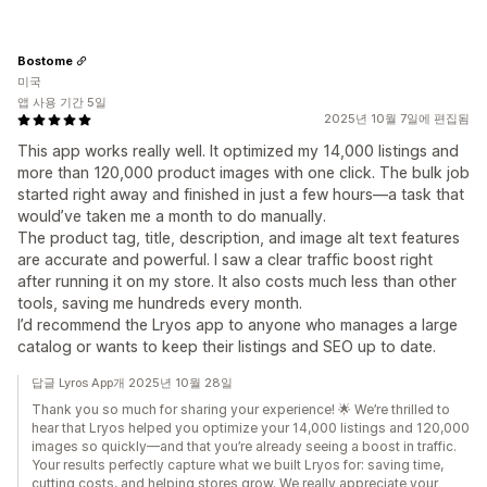
Bostome
미국
앱 사용 기간 5일
2025년 10월 7일에 편집됨
This app works really well. It optimized my 14,000 listings and
more than 120,000 product images with one click. The bulk job
started right away and finished in just a few hours—a task that
would’ve taken me a month to do manually.
The product tag, title, description, and image alt text features
are accurate and powerful. I saw a clear traffic boost right
after running it on my store. It also costs much less than other
tools, saving me hundreds every month.
I’d recommend the Lryos app to anyone who manages a large
catalog or wants to keep their listings and SEO up to date.
답글 Lyros App개 2025년 10월 28일
Thank you so much for sharing your experience! 🌟 We’re thrilled to
hear that Lryos helped you optimize your 14,000 listings and 120,000
images so quickly—and that you’re already seeing a boost in traffic.
Your results perfectly capture what we built Lryos for: saving time,
cutting costs, and helping stores grow. We really appreciate your