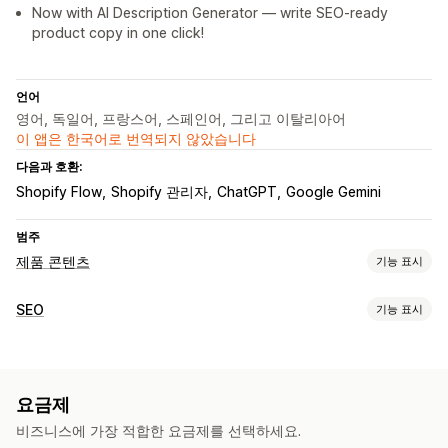
Now with AI Description Generator — write SEO-ready
product copy in one click!
언어
영어, 독일어, 프랑스어, 스페인어, 그리고 이탈리아어
이 앱은 한국어로 번역되지 않았습니다
다음과 호환:
Shopify Flow
Shopify 관리자
ChatGPT
Google Gemini
범주
제품 콘텐츠
기능 표시
콘텐츠 유형
SEO
기능 표시
SEO 설명
SEO 제목
대체 텍스트
태그
SEO 도구
콘텐츠 생성
대체 텍스트
메타 태그
리치 코드 조각
대량 편집
AI 생성
AI 생성
프롬프트 템플릿
여러 언어
대량 편집
자동 업데이트
요금제
로컬 SEO
콘텐츠 최적화
메타데이터 최적화
자동화
비즈니스에 가장 적합한 요금제를 선택하세요.
SEO
실적 모니터링