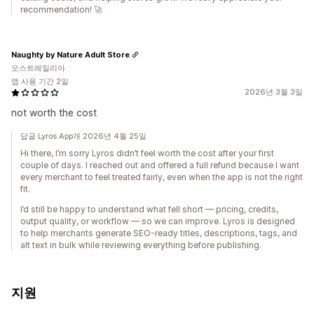
recommendation! 🚀
Naughty by Nature Adult Store
오스트레일리아
앱 사용 기간 2일
2026년 3월 3일
not worth the cost
답글 Lyros App개 2026년 4월 25일
Hi there, I’m sorry Lyros didn’t feel worth the cost after your first
couple of days. I reached out and offered a full refund because I want
every merchant to feel treated fairly, even when the app is not the right
fit.
I’d still be happy to understand what fell short — pricing, credits,
output quality, or workflow — so we can improve. Lyros is designed
to help merchants generate SEO-ready titles, descriptions, tags, and
alt text in bulk while reviewing everything before publishing.
지원