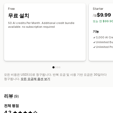
자동 최적화
키워드 리서치
분석
SEO 점수
분석
콘텐츠 분석
Free
Starter
$9.99
무료 설치
/월
또는 연 $99.90
50 AI credits Per Month. Additional credit bundle
available. no subscription required
기능
3,000 AI Cr
Unlimited Bu
Unlimited Pr
모든 비용은 USD(으)로 청구됩니다. 반복 요금 및 사용 기반 요금은 30일마다
청구됩니다.
모든 요금제 옵션 보기
리뷰
(9)
전체 평점
4.2