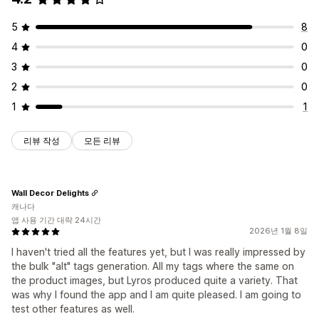
5
8
4
0
3
0
2
0
1
1
리뷰 작성
모든 리뷰
Wall Decor Delights
캐나다
앱 사용 기간 대략 24시간
2026년 1월 8일
I haven't tried all the features yet, but I was really impressed by
the bulk "alt" tags generation. All my tags where the same on
the product images, but Lyros produced quite a variety. That
was why I found the app and I am quite pleased. I am going to
test other features as well.