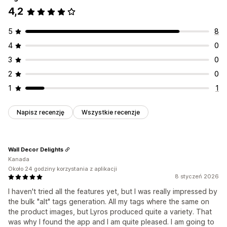
4,2
5
8
4
0
3
0
2
0
1
1
Napisz recenzję
Wszystkie recenzje
Wall Decor Delights
Kanada
Około 24 godziny korzystania z aplikacji
8 styczeń 2026
I haven't tried all the features yet, but I was really impressed by
the bulk "alt" tags generation. All my tags where the same on
the product images, but Lyros produced quite a variety. That
was why I found the app and I am quite pleased. I am going to