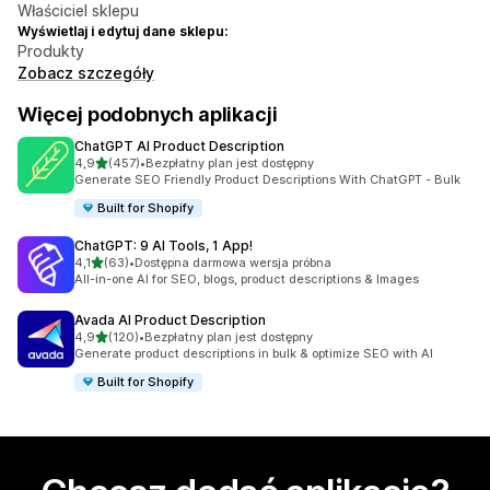
Właściciel sklepu
Wyświetlaj i edytuj dane sklepu:
Produkty
Zobacz szczegóły
Więcej podobnych aplikacji
ChatGPT AI Product Description
na 5 gwiazdek
4,9
(457)
•
Bezpłatny plan jest dostępny
Łączna liczba recenzji: 457
Generate SEO Friendly Product Descriptions With ChatGPT - Bulk
Built for Shopify
ChatGPT: 9 AI Tools, 1 App!
na 5 gwiazdek
4,1
(63)
•
Dostępna darmowa wersja próbna
Łączna liczba recenzji: 63
All-in-one AI for SEO, blogs, product descriptions & Images
Avada AI Product Description
na 5 gwiazdek
4,9
(120)
•
Bezpłatny plan jest dostępny
Łączna liczba recenzji: 120
Generate product descriptions in bulk & optimize SEO with AI
Built for Shopify