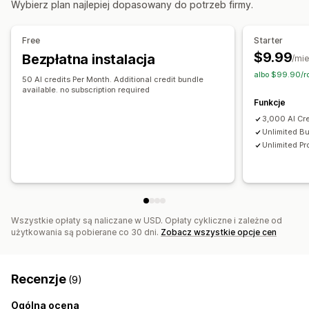
Wybierz plan najlepiej dopasowany do potrzeb firmy.
SEO lokalne
Optymalizacja zawartości
Optymalizacja metadanych
Automatyzacje
Pozycjonowanie stron
Free
Starter
Automatyczna optymalizacja
Monitorowanie wydajności
$9.99
Bezpłatna instalacja
/mie
Wyszukiwanie słów kluczowych
Analizy
Wynik SEO
Analizy
Analizy zawartości
albo $99.90/r
50 AI credits Per Month. Additional credit bundle
available. no subscription required
Funkcje
3,000 AI Cr
Unlimited Bu
Unlimited Pr
Wszystkie opłaty są naliczane w USD. Opłaty cykliczne i zależne od
użytkowania są pobierane co 30 dni.
Zobacz wszystkie opcje cen
Recenzje
(9)
Ogólna ocena