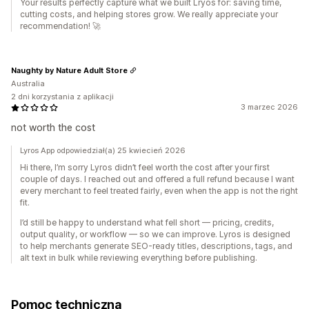
Your results perfectly capture what we built Lryos for: saving time,
cutting costs, and helping stores grow. We really appreciate your
recommendation! 🚀
Naughty by Nature Adult Store
Australia
2 dni korzystania z aplikacji
3 marzec 2026
not worth the cost
Lyros App odpowiedział(a) 25 kwiecień 2026
Hi there, I’m sorry Lyros didn’t feel worth the cost after your first
couple of days. I reached out and offered a full refund because I want
every merchant to feel treated fairly, even when the app is not the right
fit.
I’d still be happy to understand what fell short — pricing, credits,
output quality, or workflow — so we can improve. Lyros is designed
to help merchants generate SEO-ready titles, descriptions, tags, and
alt text in bulk while reviewing everything before publishing.
Pomoc techniczna