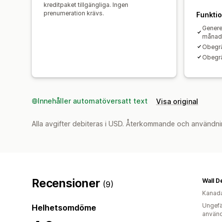
kreditpaket tillgängliga. Ingen
prenumeration krävs.
Funkti
Genere
månad
Obegr
Obegrä
Innehåller automatöversatt text
Visa original
Alla avgifter debiteras i USD. Återkommande och användni
Recensioner
Wall D
(9)
Kanad
Ungefä
Helhetsomdöme
använd