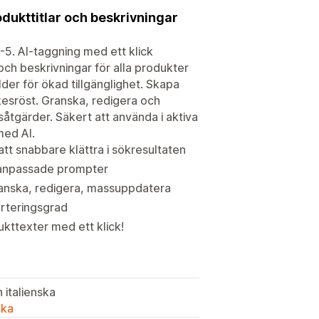
odukttitlar och beskrivningar
-5. AI-taggning med ett klick
och beskrivningar för alla produkter
lder för ökad tillgänglighet. Skapa
esröst. Granska, redigera och
tgärder. Säkert att använda i aktiva
med AI.
att snabbare klättra i sökresultaten
r anpassade prompter
granska, redigera, massuppdatera
erteringsgrad
kttexter med ett klick!
 italienska
ska