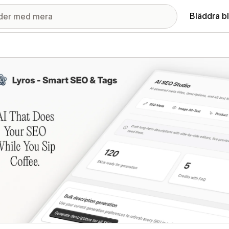
Bläddra b
ri med utvalda bilder