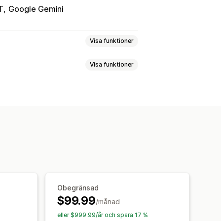
T
Google Gemini
Visa funktioner
Visa funktioner
ativtext
Taggar
ment
Massredigering
ra språk
Massredigering
ptimering
Optimering av metadata
ning
Analysverktyg
analys
Obegränsad
$99.99
/månad
eller $999.99/år och spara 17 %