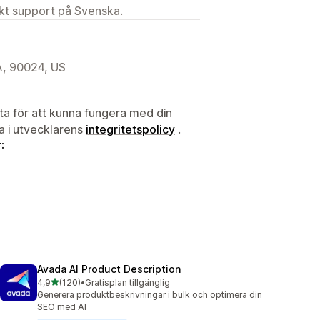
ekt support på Svenska.
A, 90024, US
ata för att kunna fungera med din
ta i utvecklarens
integritetspolicy
.
:
Avada AI Product Description
av 5 stjärnor
4,9
(120)
•
Gratisplan tillgänglig
120 recensioner totalt
Generera produktbeskrivningar i bulk och optimera din
SEO med AI