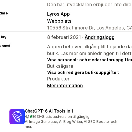
Den här utvecklaren erbjuder inte dir
klare
Lyros App
Webbplats
10556 Strathmore Dr, Los Angeles, C
ring
8 februari 2021 ·
Ändringslogg
tkomst
Appen behöver tillgång till följande d
butik. Läs mer om anledningen till det
Visa personal- och medarbetaruppgifter
Butiksägare
Visa och redigera butiksuppgifter:
Produkter
Mer information
ChatGPT: 6 AI Tools in 1
av 5 stjärnor
4,1
(63)
•
Gratis testversion tillgänglig
63 recensioner totalt
AI Image Generator, AI Blog Writer, AI SEO Booster och
mer.