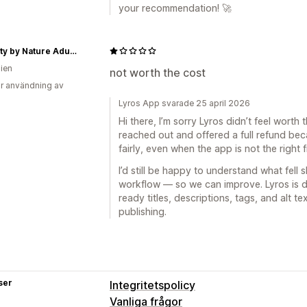
your recommendation! 🚀
Naughty by Nature Adult Store
lien
not worth the cost
r användning av
Lyros App svarade 25 april 2026
Hi there, I’m sorry Lyros didn’t feel worth 
reached out and offered a full refund bec
fairly, even when the app is not the right fi
I’d still be happy to understand what fell s
workflow — so we can improve. Lyros is 
ready titles, descriptions, tags, and alt t
publishing.
ser
Integritetspolicy
Vanliga frågor