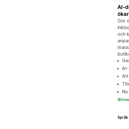
AI-d
ökar
Gör d
inklu
och k
anpas
massp
butik
Gen
AI-
Alt
Tit
Nu 
Inn
Språk