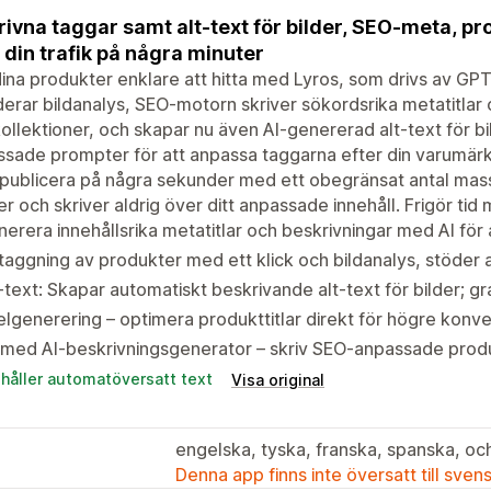
rivna taggar samt alt-text för bilder, SEO-meta, pr
 din trafik på några minuter
ina produkter enklare att hitta med Lyros, som drivs av GPT
derar bildanalys, SEO-motorn skriver sökordsrika metatitlar 
ollektioner, och skapar nu även AI-genererad alt-text för bi
sade prompter för att anpassa taggarna efter din varumärk
ublicera på några sekunder med ett obegränsat antal masså
er och skriver aldrig över ditt anpassade innehåll. Frigör tid 
erera innehållsrika metatitlar och beskrivningar med AI för 
taggning av produkter med ett klick och bildanalys, stöde
-text: Skapar automatiskt beskrivande alt-text för bilder; 
elgenerering – optimera produkttitlar direkt för högre konv
med AI-beskrivningsgenerator – skriv SEO-anpassade produ
ehåller automatöversatt text
Visa original
engelska, tyska, franska, spanska, och
Denna app finns inte översatt till sven