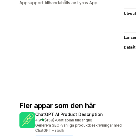
Appsupport tillhandahålls av Lyros App.
Utvec
Lanse
Dataå
Fler appar som den här
ChatGPT AI Product Description
av 5 stjärnor
4,9
(458)
•
Gratisplan tillgänglig
458 recensioner totalt
Generera SEO-vänliga produktbeskrivningar med
ChatGPT – i bulk