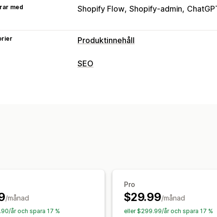
rar med
Shopify Flow
Shopify-admin
ChatGP
rier
Produktinnehåll
Innehållstyper
SEO
SEO-beskrivningar
SEO-titlar
Altern
SEO-verktyg
Skapande av innehåll
Alternativtext
Metataggar
Textfrag
AI-generering
Instruktionsmallar
Fle
AI-generering
Lokal SEO
Innehållso
Automatiska uppdateringar
Automatiseringar
SEO
Övervakning av prestanda
Automatisk optimering
Sökordsforsk
SEO-poäng
Analysverktyg
Innehålls
Pro
9
$29.99
/månad
/månad
9.90/år och spara 17 %
eller $299.99/år och spara 17 %