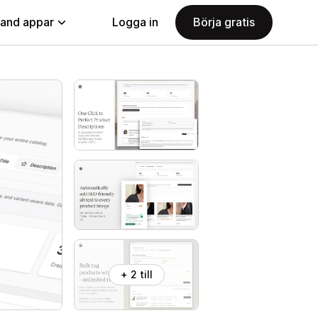
land appar
Logga in
Börja gratis
+ 2 till