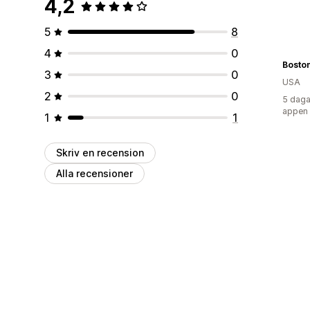
4,2
5
8
4
0
Bosto
3
0
USA
2
0
5 daga
appen
1
1
Skriv en recension
Alla recensioner