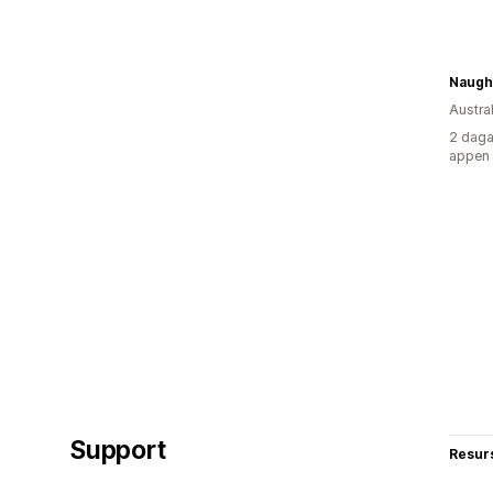
Austra
2 daga
appen
Support
Resur