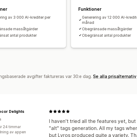
oner
Funktioner
ring av 3 000 AI-krediter per
Generering av 12 000 AI-kredit
månad
änsade massåtgärder
Obegränsade massåtgärder
nsat antal produkter
Obegränsat antal produkter
ngsbaserade avgifter faktureras var 30:e dag.
Se alla prisalternativ
ecor Delights
a
I haven't tried all the features yet, bu
r 24 timmar
"alt" tags generation. All my tags wh
ning av appen
but Lyros produced quite a variety. T