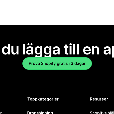
l du lägga till en 
Prova Shopify gratis i 3 dagar
Toppkategorier
Resurser
r
Dropshipping
Shopifys hjä