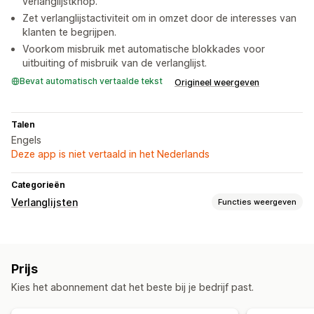
verlanglijstknop.
Zet verlanglijstactiviteit om in omzet door de interesses van
klanten te begrijpen.
Voorkom misbruik met automatische blokkades voor
uitbuiting of misbruik van de verlanglijst.
Bevat automatisch vertaalde tekst
Origineel weergeven
Talen
Engels
Deze app is niet vertaald in het Nederlands
Categorieën
Verlanglijsten
Functies weergeven
Lijsttypen
Register in de winkel
Online register
Prijs
Openbare verlanglijst
Favorieten
Opslaan voor later
Kies het abonnement dat het beste bij je bedrijf past.
Verlanglijst gasten