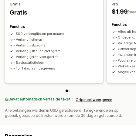
Lijstbeheer
Gratis
Pro
Dashboard
Importeren en exporteren
$1.99
Gratis
/ma
Aan winkelwagen toevoegen
Conversie-analytics
Functies
Functies
- Alles uit 
- 500 verlanglijsten per maand
- Onbeperkt 
- Verlanglijstknop
- Volledige 
- Verlanglijstpagina
- Conversie
- Verlanglijstteller-pictogram
- Inzichten 
- Verlanglijsten voor gasten
- Populaire
- Basisstatistieken
- Wekelijks
- Tot 1 dag aan gegevens
- Mogelijkh
Bevat automatisch vertaalde tekst
Origineel weergeven
Alle betalingen worden in USD gefactureerd. Terugkerende en op
gebruik gebaseerde kosten worden om de 30 dagen gefactureerd.