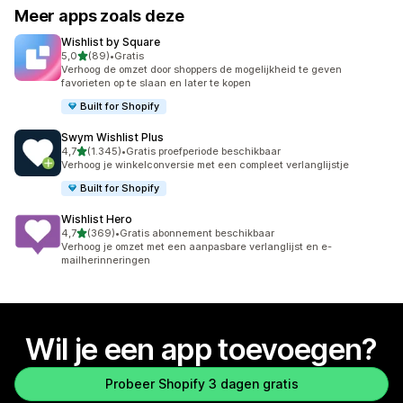
Meer apps zoals deze
Wishlist by Square
van 5 sterren
5,0
(89)
•
Gratis
89 recensies in totaal
Verhoog de omzet door shoppers de mogelijkheid te geven
favorieten op te slaan en later te kopen
Built for Shopify
Swym Wishlist Plus
van 5 sterren
4,7
(1.345)
•
Gratis proefperiode beschikbaar
1345 recensies in totaal
Verhoog je winkelconversie met een compleet verlanglijstje
Built for Shopify
Wishlist Hero
van 5 sterren
4,7
(369)
•
Gratis abonnement beschikbaar
369 recensies in totaal
Verhoog je omzet met een aanpasbare verlanglijst en e-
mailherinneringen
Wil je een app toevoegen?
Probeer Shopify 3 dagen gratis