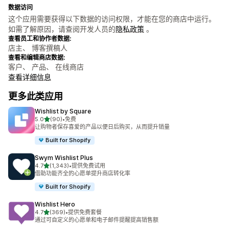
数据访问
这个应用需要获得以下数据的访问权限，才能在您的商店中运行。
如需了解原因，请查阅开发人员的
隐私政策
。
查看员工和协作者数据:
店主、 博客撰稿人
查看和编辑商店数据:
客户、 产品、 在线商店
查看详细信息
更多此类应用
Wishlist by Square
星（满分 5 星）
5.0
(90)
•
免费
总共 90 条评论
让购物者保存喜爱的产品以便日后购买，从而提升销量
Built for Shopify
Swym Wishlist Plus
星（满分 5 星）
4.7
(1,343)
•
提供免费试用
总共 1343 条评论
借助功能齐全的心愿单提升商店转化率
Built for Shopify
Wishlist Hero
星（满分 5 星）
4.7
(369)
•
提供免费套餐
总共 369 条评论
通过可自定义的心愿单和电子邮件提醒提高销售额