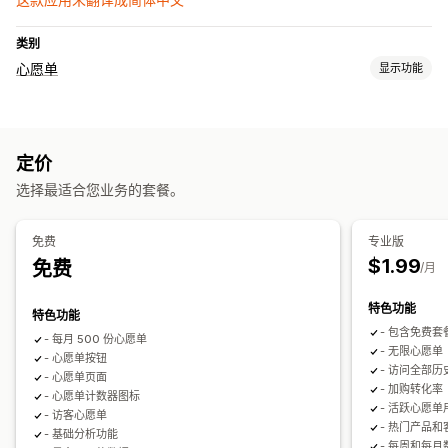
类别
心愿单
显示功能
列表类型
门店注册
在线注册
公共心愿单
最爱
保存备用
宾客心愿单
定价
列表管理
选择最适合您业务的套餐。
控制面板
导入和导出
添加到购物车
转化分析
免费
专业版
$1.99
免费
/月
特色功能
特色功能
- 包含免费
- 每月 500 份心愿单
- 无限心愿单
- 心愿单按钮
- 访问全部历
- 心愿单页面
- 加购转化率
- 心愿单计数器图标
- 活跃心愿
- 访客心愿单
- 热门产品
- 基础分析功能
- 每周和每