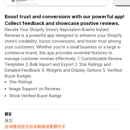
Boost trust and conversions with our powerful app!
Collect feedback and showcase positive reviews.
Elevate Your Shopify Store’s Reputation Brainio Instant
Reviews is a powerful app designed to enhance your Shopify
store’s credibility, boost conversions, and foster trust among
your customers. Whether you’re a small business or a large e-
commerce brand, this app provides essential features to
manage customer reviews effectively. 1. Customizable Review
Templates 2. Bulk Import and Export 3. Star Ratings and
Detailed Feedback 4. Widgets and Display Options 5. Verified
Buyer Badges
Star Ratings
Image Support on Reviews
Show Verified Buyer Badge
語言
英文
這項應用程式尚未翻譯成繁體中文