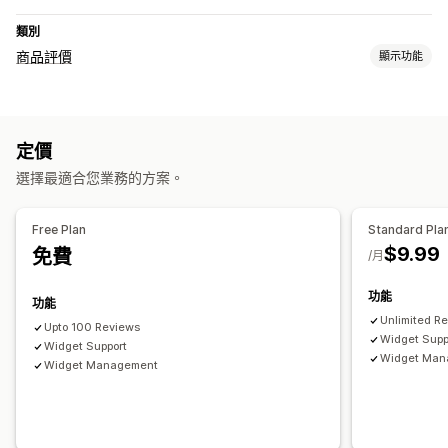
類別
商品評價
顯示功能
顯示選項
星級評等
定價
評論收集方式
選擇最適合您業務的方案。
表單
Free Plan
Standard Pla
$9.99
免費
/月
功能
功能
Unlimited R
Upto 100 Reviews
Widget Supp
Widget Support
Widget Man
Widget Management