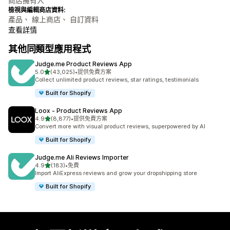
商店擁有人
檢視與編輯商店資料:
產品、 線上商店、 自訂資料
查看詳情
其他同類型應用程式
Judge.me Product Reviews App
滿分 5 顆星
5.0
(43,025)
•
提供免費方案
共有 43025 則評價
Collect unlimited product reviews, star ratings, testimonials
Built for Shopify
Loox ‑ Product Reviews App
滿分 5 顆星
4.9
(8,877)
•
提供免費方案
共有 8877 則評價
Convert more with visual product reviews, superpowered by AI
Built for Shopify
Judge.me Ali Reviews Importer
滿分 5 顆星
4.9
(183)
•
免費
共有 183 則評價
Import AliExpress reviews and grow your dropshipping store
Built for Shopify