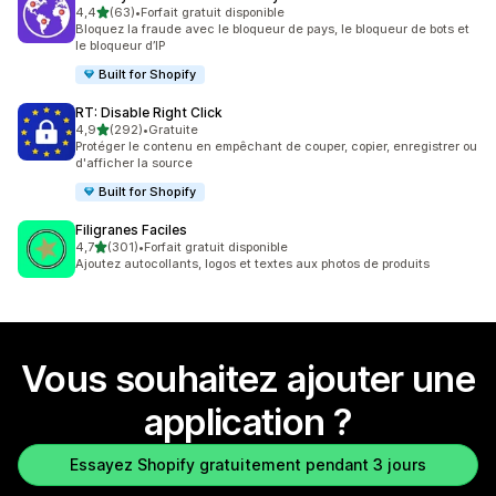
étoile(s) sur 5
4,4
(63)
•
Forfait gratuit disponible
63 avis au total
Bloquez la fraude avec le bloqueur de pays, le bloqueur de bots et
le bloqueur d’IP
Built for Shopify
RT: Disable Right Click
étoile(s) sur 5
4,9
(292)
•
Gratuite
292 avis au total
Protéger le contenu en empêchant de couper, copier, enregistrer ou
d'afficher la source
Built for Shopify
Filigranes Faciles
étoile(s) sur 5
4,7
(301)
•
Forfait gratuit disponible
301 avis au total
Ajoutez autocollants, logos et textes aux photos de produits
Vous souhaitez ajouter une
application ?
Essayez Shopify gratuitement pendant 3 jours