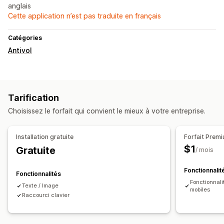
anglais
Cette application n’est pas traduite en français
Catégories
Antivol
Tarification
Choisissez le forfait qui convient le mieux à votre entreprise.
Installation gratuite
Forfait Prem
$1
Gratuite
/ mois
Fonctionnalit
Fonctionnalités
Fonctionnali
Texte / Image
mobiles
Raccourci clavier