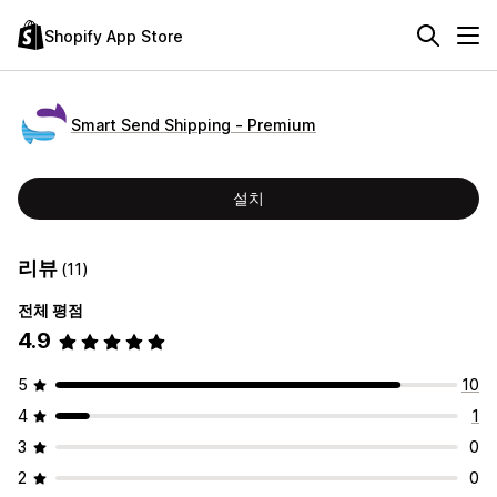
Shopify App Store
Smart Send Shipping ‑ Premium
설치
리뷰
(11)
전체 평점
4.9
5
10
4
1
3
0
2
0