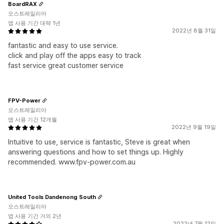
BoardRAX
오스트레일리아
앱 사용 기간 대략 1년
2022년 8월 31일
fantastic and easy to use service.
click and play off the apps easy to track
fast service great customer service
FPV-Power
오스트레일리아
앱 사용 기간 12개월
2022년 9월 19일
Intuitive to use, service is fantastic, Steve is great when
answering questions and how to set things up. Highly
recommended. www.fpv-power.com.au
United Tools Dandenong South
오스트레일리아
앱 사용 기간 거의 2년
2022년 7월 12일