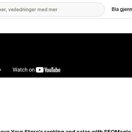
Bla gjen
ri med fremhevede bilder
ove Your Store's ranking and sales with SEOMagic