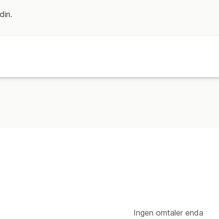
Hastighetsoptimalisering
Optimaliser
din.
Temaoptimalisering
Automasjoner
Overvåkning av ytelse
SEO-poeng
Revisjoner
Rapporterin
Hastighetsanalyse
Lenkeanalyse
In
Ingen omtaler enda