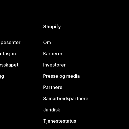
Shopify
lpesenter
Om
ntasjon
Karrierer
lesskapet
Investorer
gg
Presse og media
Partnere
Samarbeidspartnere
Juridisk
Tjenestestatus