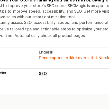
I to improve your store's SEO score. SEOMagic is an app tha
tips to improve speed, accessibility, and SEO. Get more vis
ve sales with our smart optimization tool.
tantly assess SEO, accessibility, speed, and performance of
eive tailored tips and actionable steps to optimize your sto
e time, Automatically check all product pages
Engelsk
Denne appen er ikke oversatt til Nors
rier
SEO
SEO-verktøy
Størrelsesendring av bilder
Sen innla
Sideindeksering
Metatagger
Skjema
Mobilresponsiv
URL-optimalisering
B