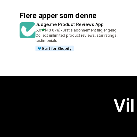
Flere apper som denne
Judge.me Product Reviews App
av 5 stjerner
5,0
(43 078)
•
Gratis abonnement tilgjengelig
Totalt 43078 omtaler
Collect unlimited product reviews, star ratings,
testimonials
Built for Shopify
Vil