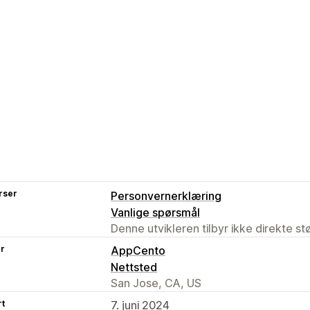
rser
Personvernerklæring
Vanlige spørsmål
Denne utvikleren tilbyr ikke direkte s
er
AppCento
Nettsted
San Jose, CA, US
rt
7. juni 2024