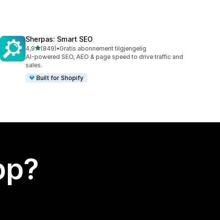
Sherpas: Smart SEO
av 5 stjerner
4,9
(849)
•
Gratis abonnement tilgjengelig
Totalt 849 omtaler
AI-powered SEO, AEO & page speed to drive traffic and
sales.
Built for Shopify
app?