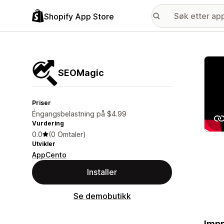
Shopify App Store
Galle
SEOMagic
Priser
Éngangsbelastning på $4.99
Vurdering
0.0
(0 Omtaler)
Utvikler
AppCento
Installer
Se demobutikk
Impr