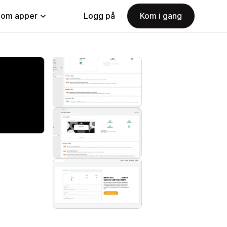
nom apper
Logg på
Kom i gang