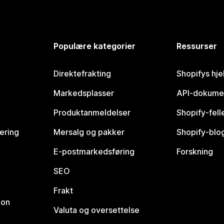
Populære kategorier
Ressurser
Direktefrakting
Shopifys hje
Markedsplasser
API-dokume
Produktanmeldelser
Shopify-fel
vering
Mersalg og pakker
Shopify-blo
E-postmarkedsføring
Forskning
SEO
Frakt
jon
Valuta og oversettelse