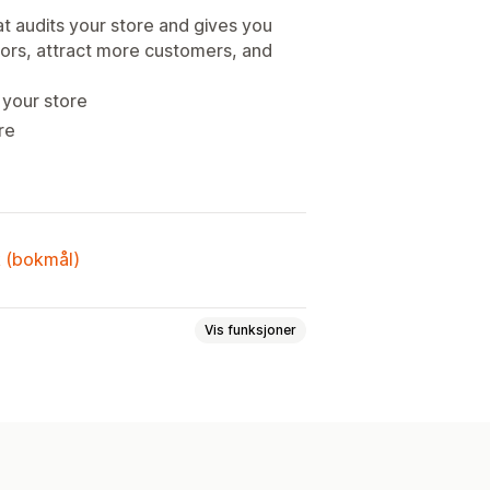
t audits your store and gives you
itors, attract more customers, and
 your store
re
k (bokmål)
Vis funksjoner
sting
Omdirigeringer
Områdekart
er
Skript
Lokal SEO
ildeoptimalisering