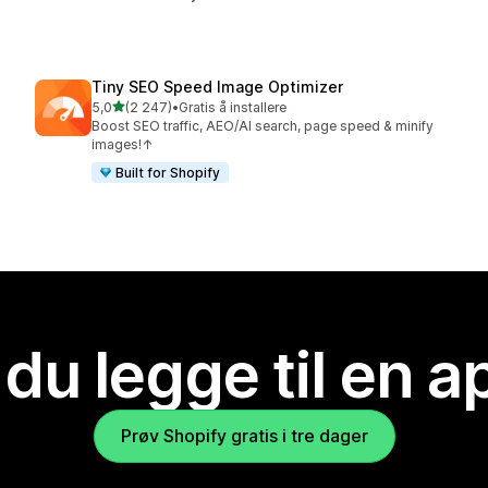
Tiny SEO Speed Image Optimizer
av 5 stjerner
5,0
(2 247)
•
Gratis å installere
Totalt 2247 omtaler
Boost SEO traffic, AEO/AI search, page speed & minify
images!↑
Built for Shopify
 du legge til en 
Prøv Shopify gratis i tre dager