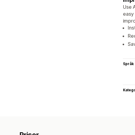
Use A
easy 
impro
Ins
Rec
Sav
Språk
Katego
Priser