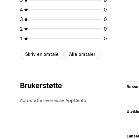
4
0
3
0
2
0
1
0
Skriv en omtale
Alle omtaler
Brukerstøtte
Ressu
App-støtte leveres av AppCento.
Utvikl
Lanse