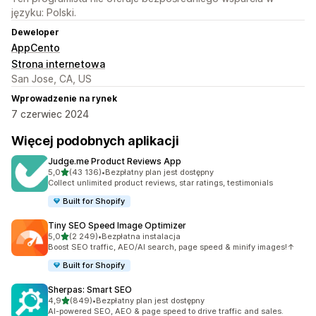
języku: Polski.
Deweloper
AppCento
Strona internetowa
San Jose, CA, US
Wprowadzenie na rynek
7 czerwiec 2024
Więcej podobnych aplikacji
Judge.me Product Reviews App
na 5 gwiazdek
5,0
(43 136)
•
Bezpłatny plan jest dostępny
Łączna liczba recenzji: 43136
Collect unlimited product reviews, star ratings, testimonials
Built for Shopify
Tiny SEO Speed Image Optimizer
na 5 gwiazdek
5,0
(2 249)
•
Bezpłatna instalacja
Łączna liczba recenzji: 2249
Boost SEO traffic, AEO/AI search, page speed & minify images!↑
Built for Shopify
Sherpas: Smart SEO
na 5 gwiazdek
4,9
(849)
•
Bezpłatny plan jest dostępny
Łączna liczba recenzji: 849
AI-powered SEO, AEO & page speed to drive traffic and sales.