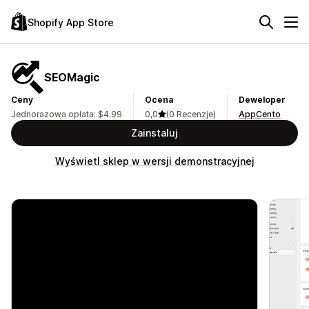
Shopify App Store
SEOMagic
Ceny
Ocena
Deweloper
Jednorazowa opłata: $4.99
0,0
(0 Recenzje)
AppCento
Zainstaluj
Wyświetl sklep w wersji demonstracyjnej