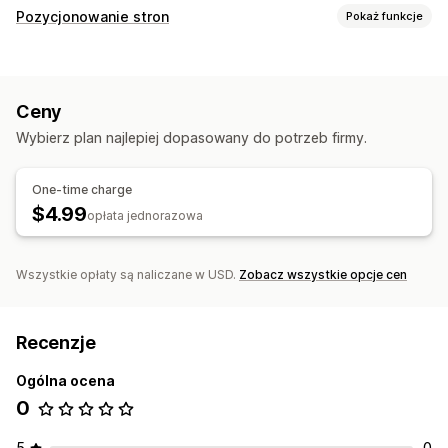
Pozycjonowanie stron
Pokaż funkcje
Narzędzia SEO
Zmiana rozmiaru obrazów
Powolne ładowanie
Ceny
Przekierowania
Mapy witryny
Indeksowanie strony
Wybierz plan najlepiej dopasowany do potrzeb firmy.
Metatagi
Schematy
Skrypty
SEO lokalne
Responsywność na urządzeniach mobilnych
One-time charge
Optymalizacja adresów URL
Optymalizacja obrazów
$4.99
opłata jednorazowa
Optymalizacja szybkości
Optymalizacja metadanych
Optymalizacja szablonów
Automatyzacje
Wszystkie opłaty są naliczane w USD.
Zobacz wszystkie opcje cen
Monitorowanie wydajności
Wynik SEO
Audyty
Raportowanie
Informacje i wskazówki
Analizy konkurencji
Analizy prędkości
Analizy linków
Recenzje
Analizy zawartości
Ogólna ocena
0
5
0