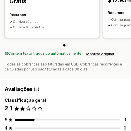
$12.95
Grátis
/m
Recursos
Recursos
Otimiza pág
Otimiza páginas
Otimiza prod
Otimiza 10 produtos
Contém texto traduzido automaticamente
Mostrar original
Todas as cobranças são faturadas em USD. Cobranças recorrentes e
calculadas por uso são faturadas a cada 30 dias.
Avaliações
(5)
Classificação geral
2,1
5
1
4
0