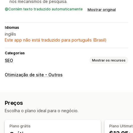
nos mecanismos de pesquisa.
Contém texto traduzido automaticamente
Mostrar original
Idiomas
inglês
Este app não está traduzido para português (Brasil)
Categorias
SEO
Mostrar os recursos
Ferramentas de SEO
Otimização de site - Outros
Texto alternativo
Robots.txt
SEO local
Otimização de imagens
Otimização de conteúdo
Otimização de metadados
Automações
Preços
Monitoramento de desempenho
Escolha o plano ideal para o negócio.
Pontuação de SEO
Análise de conteúdo
Acompanhamento de classificações
Testes A/B
Plano grátis
Plano Ultima