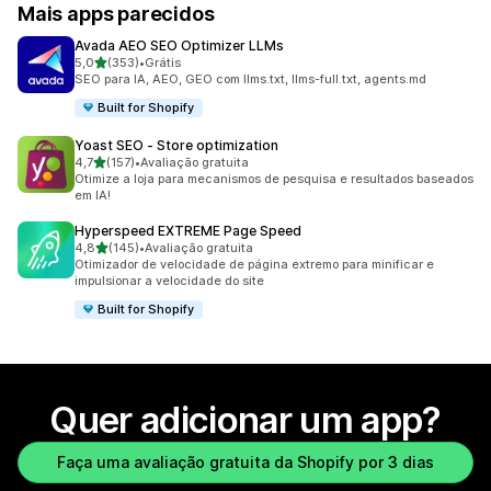
Mais apps parecidos
Avada AEO SEO Optimizer LLMs
de 5 estrelas
5,0
(353)
•
Grátis
353 avaliações ao todo
SEO para IA, AEO, GEO com llms.txt, llms-full.txt, agents.md
Built for Shopify
Yoast SEO ‑ Store optimization
de 5 estrelas
4,7
(157)
•
Avaliação gratuita
157 avaliações ao todo
Otimize a loja para mecanismos de pesquisa e resultados baseados
em IA!
Hyperspeed EXTREME Page Speed
de 5 estrelas
4,8
(145)
•
Avaliação gratuita
145 avaliações ao todo
Otimizador de velocidade de página extremo para minificar e
impulsionar a velocidade do site
Built for Shopify
Quer adicionar um app?
Faça uma avaliação gratuita da Shopify por 3 dias