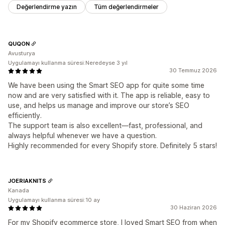
Değerlendirme yazın
Tüm değerlendirmeler
QUQON
Avusturya
Uygulamayı kullanma süresi:Neredeyse 3 yıl
30 Temmuz 2026
We have been using the Smart SEO app for quite some time
now and are very satisfied with it. The app is reliable, easy to
use, and helps us manage and improve our store’s SEO
efficiently.
The support team is also excellent—fast, professional, and
always helpful whenever we have a question.
Highly recommended for every Shopify store. Definitely 5 stars!
JOERIAKNITS
Kanada
Uygulamayı kullanma süresi:10 ay
30 Haziran 2026
For my Shopify ecommerce store, I loved Smart SEO from when