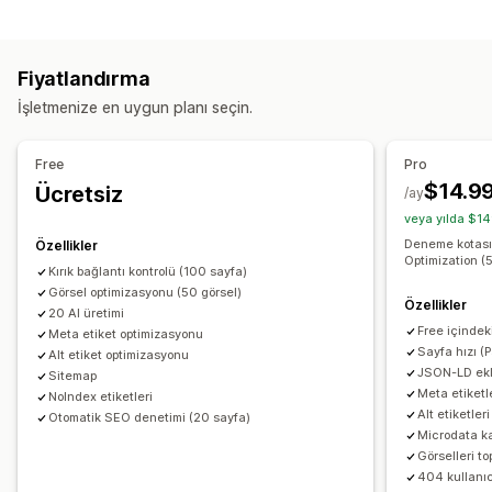
Görsel optimizasyonu
Dosya adlandırma
İçerik yineleme
Ön yükleme
Görsel sıkıştırma
SEO
Alternatif metin
Yapay zeka üretimi
Bozuk bağlantılar
Arka bağlantılar
Yeniden Yönlendirmeler
Fiyatlandırma
404 sayfaları
Site haritaları
Sayfa indeksleme
Toplu düzenleme
İşletmenize en uygun planı seçin.
Meta etiketler
Zengin sonuçlar
JSON-LD
Şemalar
Alternatif metin
Dosya adları
Sıkıştırma
Toplu düzenleme
Yapay zeka üretimi
Yerel SEO
Free
Pro
URL optimizasyonu
Görsel optimizasyonu
$14.9
Ücretsiz
/ay
Hız optimizasyonu
İçerik optimizasyonu
veya yılda $14
Meta veri optimizasyonu
Otomasyonlar
Deneme kotası
Özellikler
Optimization (
Performansı izleme
Kırık bağlantı kontrolü (100 sayfa)
Görsel optimizasyonu (50 görsel)
SEO puanı
Denetimler
Bilgiler ve ipuçları
Özellikler
20 AI üretimi
Anahtar sözcük analizi
Bağlantı analizi
Sıralama izleme
Free içindek
Meta etiket optimizasyonu
Sayfa hızı 
Alt etiket optimizasyonu
JSON-LD ek
Sitemap
Meta etiketle
NoIndex etiketleri
Alt etiketler
Otomatik SEO denetimi (20 sayfa)
Microdata ka
Görselleri to
404 kullanıcı