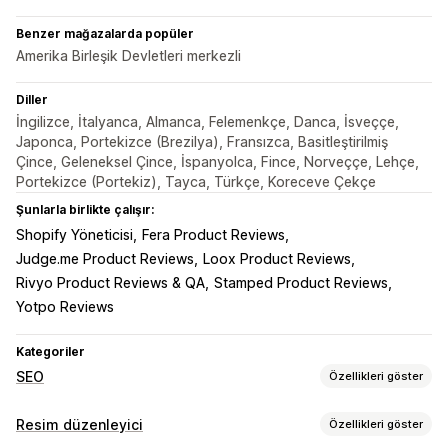
Benzer mağazalarda popüler
Amerika Birleşik Devletleri merkezli
Diller
İngilizce, İtalyanca, Almanca, Felemenkçe, Danca, İsveççe,
Japonca, Portekizce (Brezilya), Fransızca, Basitleştirilmiş
Çince, Geleneksel Çince, İspanyolca, Fince, Norveççe, Lehçe,
Portekizce (Portekiz), Tayca, Türkçe, Koreceve Çekçe
Şunlarla birlikte çalışır:
Shopify Yöneticisi
Fera Product Reviews
Judge.me Product Reviews
Loox Product Reviews
Rivyo Product Reviews & QA
Stamped Product Reviews
Yotpo Reviews
Kategoriler
SEO
Özellikleri göster
SEO araçları
Resim düzenleyici
Özellikleri göster
Görsel sıkıştırma
Görsel yedekleme
ALT metin