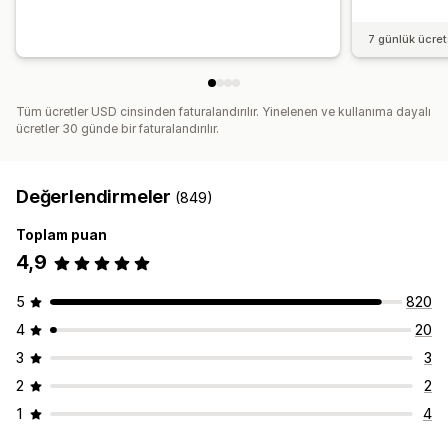
7 günlük ücre
Tüm ücretler USD cinsinden faturalandırılır. Yinelenen ve kullanıma dayalı
ücretler 30 günde bir faturalandırılır.
Değerlendirmeler
(849)
Toplam puan
4,9
5
820
4
20
3
3
2
2
1
4