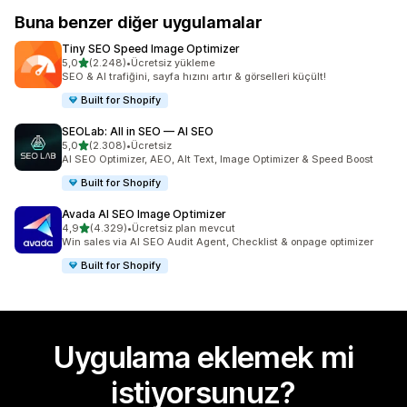
Buna benzer diğer uygulamalar
Tiny SEO Speed Image Optimizer
5 yıldız üzerinden
5,0
(2.248)
•
Ücretsiz yükleme
toplam 2248 değerlendirme
SEO & AI trafiğini, sayfa hızını artır & görselleri küçült!
Built for Shopify
SEOLab: All in SEO — AI SEO
5 yıldız üzerinden
5,0
(2.308)
•
Ücretsiz
toplam 2308 değerlendirme
AI SEO Optimizer, AEO, Alt Text, Image Optimizer & Speed Boost
Built for Shopify
Avada AI SEO Image Optimizer
5 yıldız üzerinden
4,9
(4.329)
•
Ücretsiz plan mevcut
toplam 4329 değerlendirme
Win sales via AI SEO Audit Agent, Checklist & onpage optimizer
Built for Shopify
Uygulama eklemek mi
istiyorsunuz?