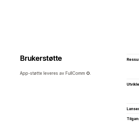
Brukerstøtte
Ressu
App-støtte leveres av FullComm ✪.
Utvikl
Lanse
Tilgang