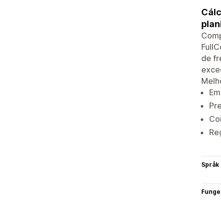
Cálc
plan
Comp
FullC
de fr
exceç
Melho
Emi
Pr
Con
Reg
Språk
Funge