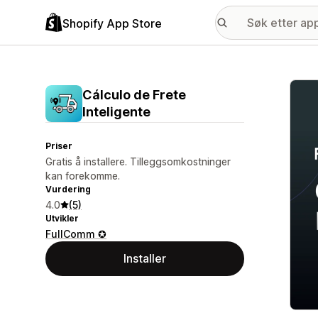
Shopify App Store
Galle
Cálculo de Frete
Inteligente
Priser
Gratis å installere. Tilleggsomkostninger
kan forekomme.
Vurdering
4.0
(5)
Utvikler
FullComm ✪
Installer