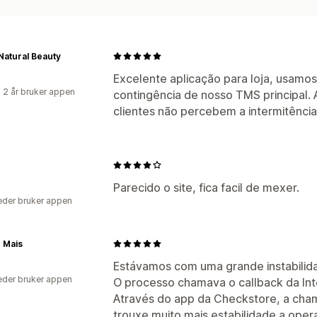
atural Beauty
Excelente aplicação para loja, usam
 2 år bruker appen
contingência de nosso TMS principal. 
clientes não percebem a intermitência
Parecido o site, fica facil de mexer.
der bruker appen
 Mais
Estávamos com uma grande instabilida
der bruker appen
O processo chamava o callback da Inte
Através do app da Checkstore, a cha
trouxe muito mais estabilidade a ope