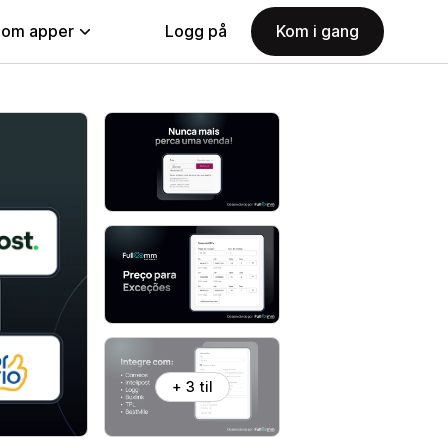
nom apper
Logg på
Kom i gang
+ 3 til