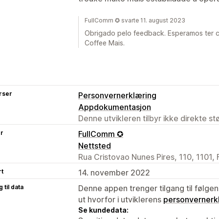
FullComm ✪ svarte 11. august 2023
Obrigado pelo feedback. Esperamos ter 
Coffee Mais.
rser
Personvernerklæring
Appdokumentasjon
Denne utvikleren tilbyr ikke direkte s
er
FullComm ✪
Nettsted
Rua Cristovao Nunes Pires, 110, 1101, 
rt
14. november 2022
 til data
Denne appen trenger tilgang til følgen
ut hvorfor i utviklerens
personvernerk
Se kundedata: