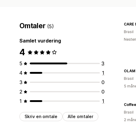
Omtaler
CARE N
(5)
Brasil
Nesten
Samlet vurdering
4
5
3
OLAM
4
1
Brasil
3
0
5 måne
2
0
1
1
Coffee
Brasil
Skriv en omtale
Alle omtaler
2 måne