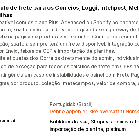
ulo de frete para os Correios, Loggi, Intelipost, Me
ilhas
atível com os plano Plus, Advanced ou Shopify no pagamen
omm, sua loja não para de vender quando seu gateway de fre
ete na página de produto e no carrinho. Com regras como fr
ão, sua loja sempre terá um frete disponível. Integração co
r Envio, faixas de CEP e importação de planilhas.
ta etiquetas dos Correios diretamente do admin, individual
eço de exceção para todos os cálculos de frete em CEPs 
tingência em caso de instabilidades e painel com Frete P
ras por produto, coleção, metacampos, valor de compra, d
Portugisisk (Brasil)
Denne appen er ikke oversatt til Nors
rer med
Butikkens kasse
Shopify-administrat
importação de planilha
platinum