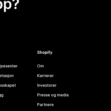
app?
Shopify
lpesenter
Om
ntasjon
Karrierer
lesskapet
Investorer
gg
Presse og media
Partnere