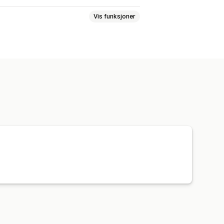
Vis funksjoner
onsbasert
Avstandsbasert
sert
Postnummer
Satsblanding
ede regler