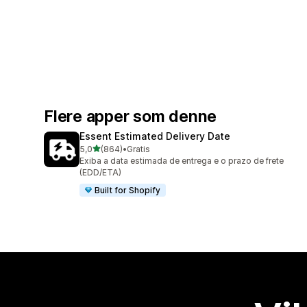
Flere apper som denne
Essent Estimated Delivery Date
av 5 stjerner
5,0
(864)
•
Gratis
Totalt 864 omtaler
Exiba a data estimada de entrega e o prazo de frete
(EDD/ETA)
Built for Shopify