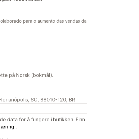
colaborado para o aumento das vendas da
tøtte på Norsk (bokmål).
Florianópolis, SC, 88010-120, BR
de data for å fungere i butikken. Finn
læring
.