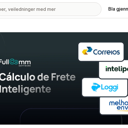
Bla gjen
ri med fremhevede bilder