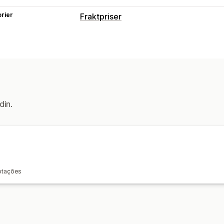
rier
Fraktpriser
Satsberegning
Fast pris
Transportørbasert
Dimensj
Produktbasert
Antallsbasert
Vektba
Multi-zone
Multi-origin
Tilpasning
din.
Leveringsdato
Leveringstid
Tilpass
cotações