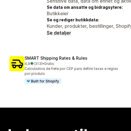
Sensitive data, data om enhet og aktiv
Se data om ansatte og bidragsytere:
Butikkeier
Se og rediger butikkdata:
Kunder, produkter, bestillinger, Shopi
Se detaljer
SMART Shipping Rates & Rules
av 5 stjerner
4,9
(313)
•
Gratis
Totalt 313 omtaler
Calculadora de frete por CEP para definir taxas e regras
por produto
Built for Shopify