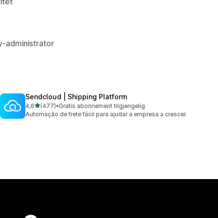
itet
fy-administrator
Sendcloud | Shipping Platform
av 5 stjerner
4,6
(477)
•
Gratis abonnement tilgjengelig
Totalt 477 omtaler
Automação de frete fácil para ajudar a empresa a crescer.