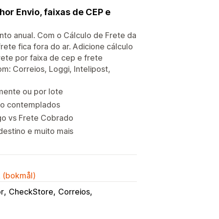
lhor Envio, faixas de CEP e
to anual. Com o Cálculo de Frete da
te fica fora do ar. Adicione cálculo
ete por faixa de cep e frete
m: Correios, Loggi, Intelipost,
mente ou por lote
não contemplados
ago vs Frete Cobrado
estino e muito mais
k (bokmål)
or
CheckStore
Correios