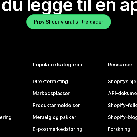
 du legge til en 
Prøv Shopify gratis i tre dager
Populære kategorier
Ressurser
Direktefrakting
Shopifys hje
Markedsplasser
API-dokume
Produktanmeldelser
Shopify-fel
vering
Mersalg og pakker
Shopify-blo
E-postmarkedsføring
Forskning