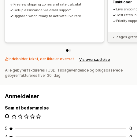
Funktioner
Preview shipping zones and rate calculat
Live shippin
Setup assistance via email support
Test rates i
Upgrade when ready to activate live rate
Priority supp
7-dages grati
Indeholder tekst, der ikke er oversat
Vis oversættelse
Alle gebyrer faktureres i USD. Tilbagevendende og brugsbaserede
gebyrer faktureres hver 30. dag.
Anmeldelser
Samlet bedømmelse
0
5
0
4
0