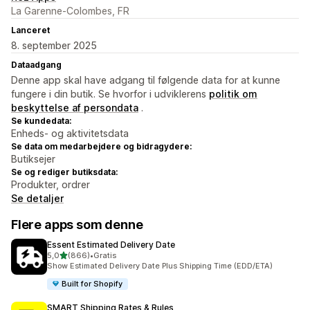
La Garenne-Colombes, FR
Lanceret
8. september 2025
Dataadgang
Denne app skal have adgang til følgende data for at kunne
fungere i din butik. Se hvorfor i udviklerens
politik om
beskyttelse af persondata
.
Se kundedata:
Enheds- og aktivitetsdata
Se data om medarbejdere og bidragydere:
Butiksejer
Se og rediger butiksdata:
Produkter, ordrer
Se detaljer
Flere apps som denne
Essent Estimated Delivery Date
ud af 5 stjerner
5,0
(866)
•
Gratis
866 anmeldelser i alt
Show Estimated Delivery Date Plus Shipping Time (EDD/ETA)
Built for Shopify
SMART Shipping Rates & Rules