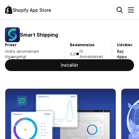
Shopify App Store
Smart Shipping
Priser
Bedømmelse
Udvikler
Gratis abonnement
(0
Rez
0,0
tilgængeligt
Anmeldelser)
Apps
Installér