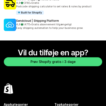
ud af 5 stjerner
4,9
(318)
•
Gratis
318 anmeldelser i alt
Postcode shipping calculator to set rates & rules by product
Built for Shopify
Sendcloud | Shipping Platform
ud af 5 stjerner
4,6
(477)
•
Gratis abonnement tilgængeligt
477 anmeldelser i alt
Easy shipping automation to help your business grow.
Vil du tilføje en app?
Prøv Shopify gratis i 3 dage
Appkategorier
Topkategorier