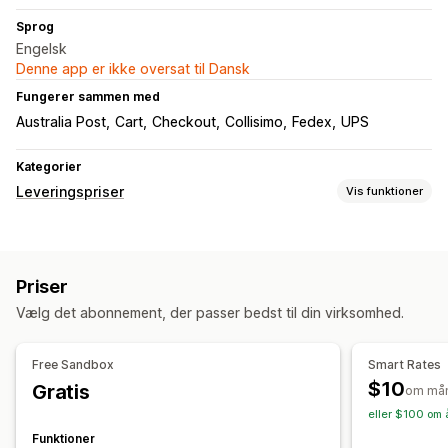
Sprog
Engelsk
Denne app er ikke oversat til Dansk
Fungerer sammen med
Australia Post
Cart
Checkout
Collisimo
Fedex
UPS
Kategorier
Leveringspriser
Vis funktioner
Beregning af pris
Fast pris
Baseret på fragtfirma
Baseret på mål
Priser
Baseret på afstand
Baseret på produkt
Baseret på antal
Vælg det abonnement, der passer bedst til din virksomhed.
Vægtbaseret
Postnummer
Prismiks
Flere zoner
Tilpasning
Free Sandbox
Smart Rates
Skjul priser
Priser for genbestilling
Tilpassede regler
$10
Gratis
om må
eller $100 om 
Funktioner