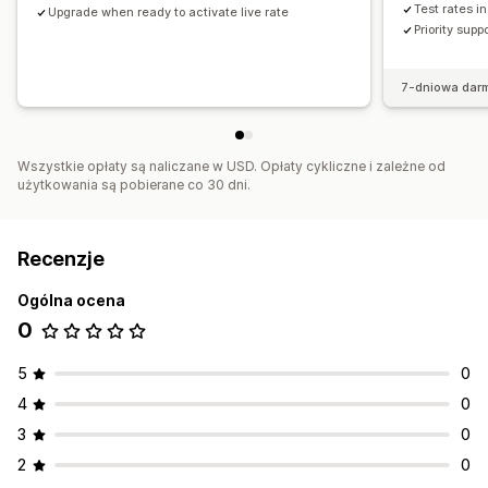
Test rates i
Upgrade when ready to activate live rate
Priority supp
7-dniowa dar
Wszystkie opłaty są naliczane w USD. Opłaty cykliczne i zależne od
użytkowania są pobierane co 30 dni.
Recenzje
Ogólna ocena
0
5
0
4
0
3
0
2
0