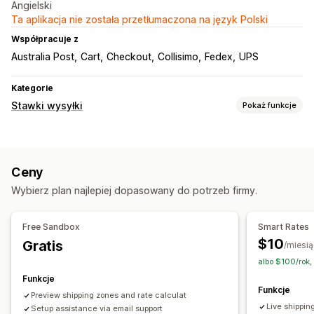
Angielski
Ta aplikacja nie została przetłumaczona na język Polski
Współpracuje z
Australia Post
Cart
Checkout
Collisimo
Fedex
UPS
Kategorie
Stawki wysyłki
Pokaż funkcje
Obliczanie stawek
Stała opłata
Na podstawie przewoźnika
Ceny
Na podstawie wymiarów
Na podstawie odległości
Wybierz plan najlepiej dopasowany do potrzeb firmy.
Na podstawie produktu
Na podstawie ilości
Na podstawie wagi
Kod pocztowy
Łączenie stawek
Free Sandbox
Smart Rates
Do wielu stref
$10
Gratis
/miesią
Dostosowanie
albo $100/rok,
Ukryj stawki
Zmień kolejność stawek
Funkcje
Funkcje
Reguły niestandardowe
Preview shipping zones and rate calculat
Live shippin
Setup assistance via email support