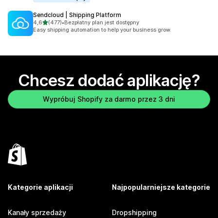
Sendcloud | Shipping Platform
na 5 gwiazdek
4,6
(477)
•
Bezpłatny plan jest dostępny
Łączna liczba recenzji: 477
Easy shipping automation to help your business grow.
Chcesz dodać aplikację?
Wypróbuj Shopify za darmo przez 3 dni
Kategorie aplikacji
Najpopularniejsze kategorie
Kanały sprzedaży
Dropshipping