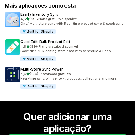
Mais aplicações como esta
Easify Inventory Sync
de 5 estrelas
4,5
(69)
•
Plano gratuito disponível
69 total de avaliações
One/ Multi store sync with Real-time product sync & stock sync
Built for Shopify
QuickEdit: Bulk Product Edit
de 5 estrelas
4,9
(99)
•
Plano gratuito disponível
99 total de avaliações
Save time bulk editing store data with schedule & undo
Built for Shopify
Multi‑Store Sync Power
de 5 estrelas
4,6
(126)
•
Instalação gratuita
126 total de avaliações
Real-time sync of inventory, products, collections and more.
Built for Shopify
Quer adicionar uma
aplicação?