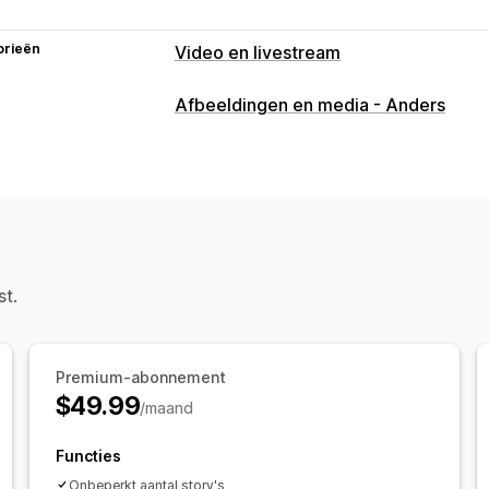
orieën
Video en livestream
Videobeheer
Afbeeldingen en media - Anders
Shoppable video's
Automatisch afsp
Interactieve video
UGC
Meerdere k
Aanpassing
Videotemplates
Achtergrond video
Ingesloten video's
Carrousels
Mobie
st.
Premium-abonnement
$49.99
/maand
Functies
Onbeperkt aantal story's