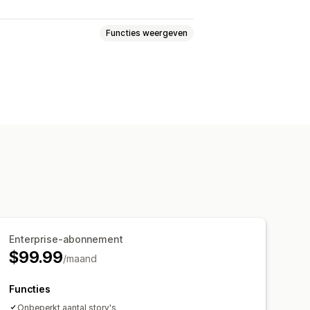
Functies weergeven
elen
Aan winkelwagen toevoegen
analen
Analytics
Videospeler
Videowidget
l responsief
Enterprise-abonnement
$99.99
/maand
Functies
Onbeperkt aantal story's