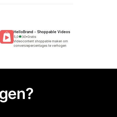
HelloBrand ‑ Shoppable Videos
van 5 sterren
5,0
(4)
•
Gratis
4 recensies in totaal
Videocontent shoppable maken om
conversiepercentages te verhogen
egen?