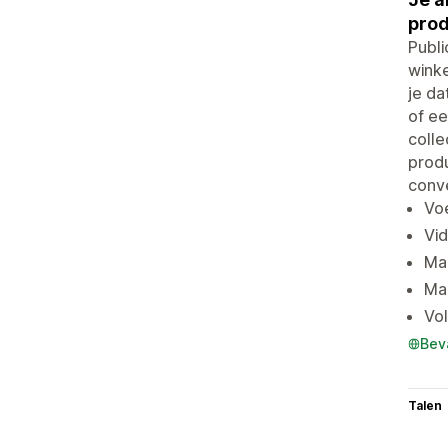
prod
Publi
winke
je da
of ee
colle
produ
conv
Vo
Vid
Maa
Maa
Vol
Bev
Talen