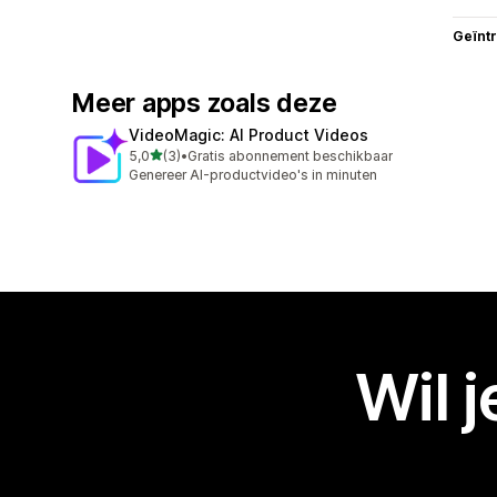
Geïnt
Meer apps zoals deze
VideoMagic: AI Product Videos
van 5 sterren
5,0
(3)
•
Gratis abonnement beschikbaar
3 recensies in totaal
Genereer AI-productvideo's in minuten
Wil 