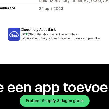
Dubai Media City, Dubai, AZ, 0000, AE
roduceerd
24 april 2023
Cloudinary AssetLink
van 5 sterren
5,0
(3)
•
Gratis abonnement beschikbaar
3 recensies in totaal
Gebruik Cloudinary-afbeeldingen en -video's in je winkel
je een app toevo
Probeer Shopify 3 dagen gratis