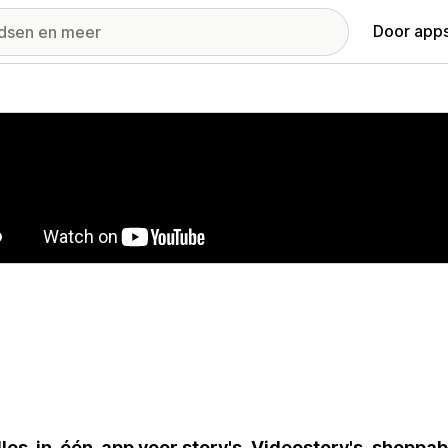
Door apps
ij met uitgelichte afbeeldingen
lles-in-één-app voor story's. Videostory's, shoppab