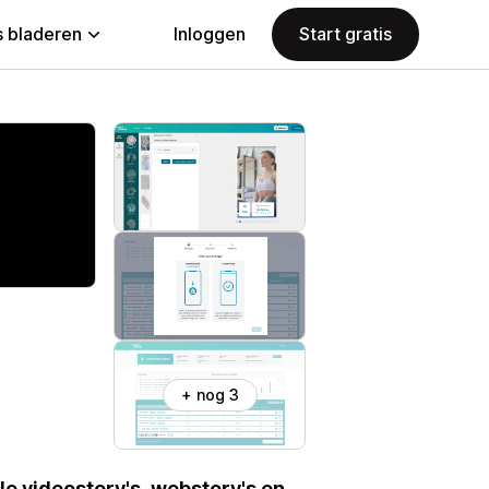
 bladeren
Inloggen
Start gratis
+ nog 3
le videostory's, webstory's en