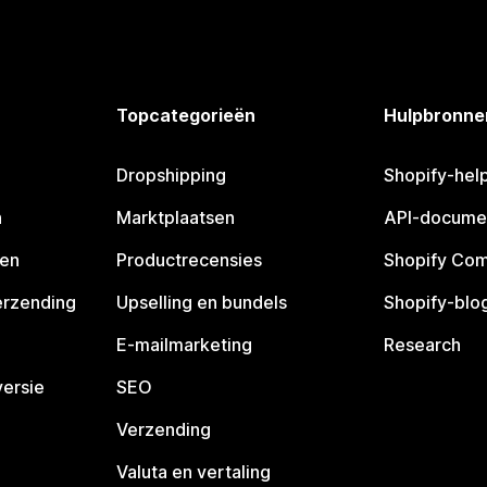
Topcategorieën
Hulpbronne
Dropshipping
Shopify-hel
n
Marktplaatsen
API-docume
pen
Productrecensies
Shopify Co
erzending
Upselling en bundels
Shopify-blo
E-mailmarketing
Research
ersie
SEO
Verzending
Valuta en vertaling