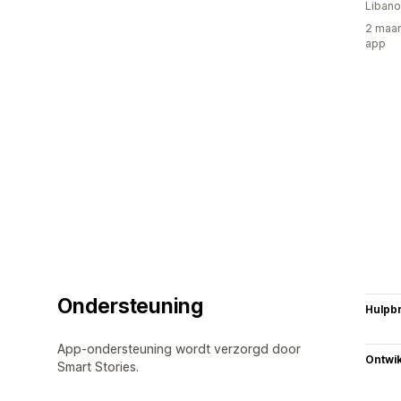
Liban
2 maan
app
Ondersteuning
Hulpb
App-ondersteuning wordt verzorgd door
Ontwik
Smart Stories.