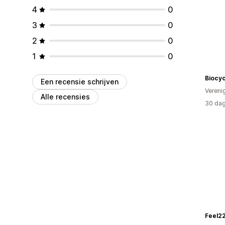
4
0
3
0
2
0
1
0
Biocyc
Een recensie schrijven
Vereni
Alle recensies
30 dag
Feel2