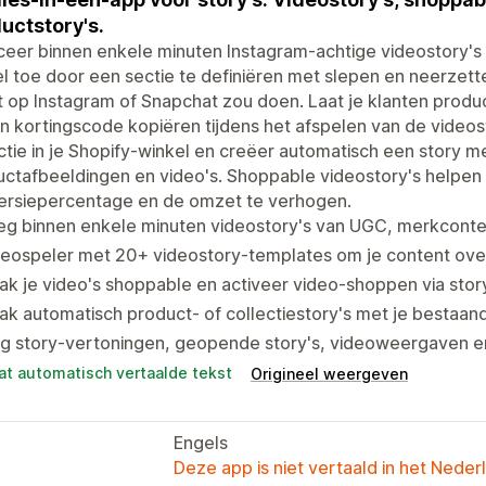
uctstory's.
ceer binnen enkele minuten Instagram-achtige videostory's 
l toe door een sectie te definiëren met slepen en neerzette
t op Instagram of Snapchat zou doen. Laat je klanten pro
n kortingscode kopiëren tijdens het afspelen van de video
ctie in je Shopify-winkel en creëer automatisch een story 
ctafbeeldingen en video's. Shoppable videostory's helpen
ersiepercentage en de omzet te verhogen.
eg binnen enkele minuten videostory's van UGC, merkconte
eospeler met 20+ videostory-templates om je content over
k je video's shoppable en activeer video-shoppen via sto
k automatisch product- of collectiestory's met je bestaan
g story-vertoningen, geopende story's, videoweergaven en
at automatisch vertaalde tekst
Origineel weergeven
Engels
Deze app is niet vertaald in het Neder