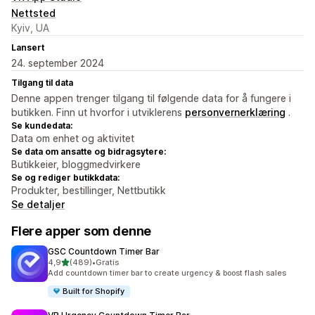
Nettsted
Kyiv, UA
Lansert
24. september 2024
Tilgang til data
Denne appen trenger tilgang til følgende data for å fungere i
butikken. Finn ut hvorfor i utviklerens
personvernerklæring
.
Se kundedata:
Data om enhet og aktivitet
Se data om ansatte og bidragsytere:
Butikkeier, bloggmedvirkere
Se og rediger butikkdata:
Produkter, bestillinger, Nettbutikk
Se detaljer
Flere apper som denne
GSC Countdown Timer Bar
av 5 stjerner
4,9
(489)
•
Gratis
Totalt 489 omtaler
Add countdown timer bar to create urgency & boost flash sales
Built for Shopify