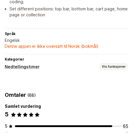
coding.
Set different positions: top bar, bottom bar, cart page, home
page or collection
Språk
Engelsk
Denne appen er ikke oversatt til Norsk (bokmål)
Kategorier
Nedtellingstimer
Vis funksjoner
Visningsalternativer
Tilpasset CSS
Farge og skrifttype
Tilpasset tekst
Omtaler
(68)
Tilpasset posisjon
Festet banner
Animasjoner
Målsider
Produktsider
Samlet vurdering
5
Tidtakeralternativer
Gjentakende
Planlagt
Datointervall
Fast sluttdato
5
65
Fast minutt
Éngangs