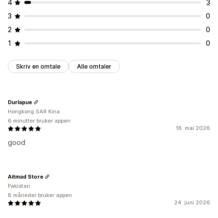
4
3
Tidtakertype
3
0
Daglige tilbud
Lynsalg
Tidsbegrenset kampanje
2
0
Utløpsdato
Spesiell hendelse
Forhåndsbestilling
1
0
Produktlansering
Sendingsfrist
Skriv en omtale
Alle omtaler
Durlapue
Hongkong SAR Kina
6 minutter bruker appen
18. mai 2026
good
Aitmad Store
Pakistan
8 måneder bruker appen
24. juni 2026
,