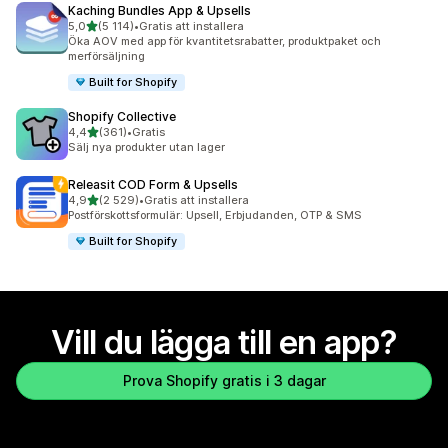
Kaching Bundles App & Upsells
av 5 stjärnor
5,0
(5 114)
•
Gratis att installera
5114 recensioner totalt
Öka AOV med app för kvantitetsrabatter, produktpaket och
merförsäljning
Built for Shopify
Shopify Collective
av 5 stjärnor
4,4
(361)
•
Gratis
361 recensioner totalt
Sälj nya produkter utan lager
Releasit COD Form & Upsells
av 5 stjärnor
4,9
(2 529)
•
Gratis att installera
2529 recensioner totalt
Postförskottsformulär: Upsell, Erbjudanden, OTP & SMS
Built for Shopify
Vill du lägga till en app?
Prova Shopify gratis i 3 dagar