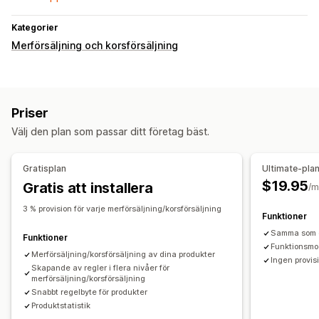
Kategorier
Merförsäljning och korsförsäljning
Priser
Välj den plan som passar ditt företag bäst.
Gratisplan
Ultimate-pla
$19.95
Gratis att installera
/m
3 % provision för varje merförsäljning/korsförsäljning
Funktioner
Samma som g
Funktioner
Funktionsmod
Merförsäljning/korsförsäljning av dina produkter
Ingen provis
Skapande av regler i flera nivåer för
merförsäljning/korsförsäljning
Snabbt regelbyte för produkter
Produktstatistik