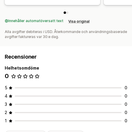
Innehåller automatöversatt text
Visa original
Alla avgifter debiteras i USD. Återkommande och användningsbaserade
avgifter faktureras var 30:e dag.
Recensioner
Helhetsomdöme
0
5
0
4
0
3
0
2
0
1
0