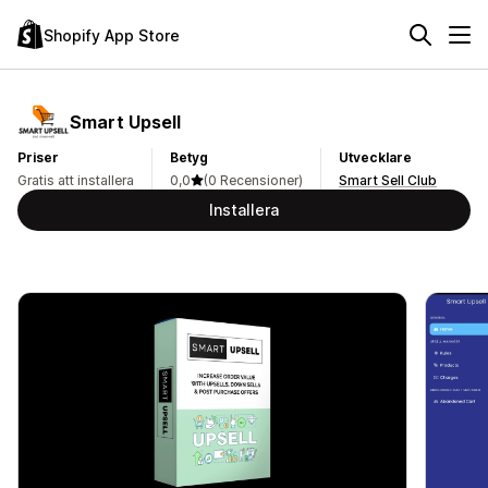
Shopify App Store
Smart Upsell
Priser
Betyg
Utvecklare
Gratis att installera
0,0
(0 Recensioner)
Smart Sell Club
Installera